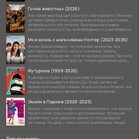
—
Гонка животных (2026)
Жестокий мир будущего диктует свои правила. Обычная
лотерея превратилась в механизм отбора участников
запредельного состязания. Выигрышные номера
означают не богатство, а необходимость участвовать в
Моя жизнь с мальчиками Уолтер (2023-2026)
Жизнь Джеки Ховард — отточенный механизм. Все
шестеренки крутятся четко и слаженно. Школа,
внешность, поведение — все на высшем уровне. Причина
такой педантичности проста: только идеальная дочь
может
Футурама (1999-2026)
В центре истории этого культового анимационного
сериала оказывается Филип Дж. Фрай, ничем не
примечательный доставщик пиццы из конца XX века, чья
жизнь кардинально меняется после случайной
заморозки
Эмили в Париже (2020-2025)
Эмили — молодая и энергичная американка, чья жизнь в
Чикаго кипит событиями и достижениями. Успешная
маркетолог, она уверенно движется по карьерной
лестнице. Но даже у таких целеустремленных людей
Топ за месяц