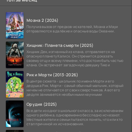
Моана 2 (2024)
Получив вызов от предков-искателей, Моана и Мауи
отправляются в далёкие и опасные воды Океании.
Хищник: Планета смерти (2025)
Хищник Дек, изгнанный из клана, отправляется на
опасную планету Калиск. Он стремится доказать
своему отцу и всему племени, что достоин быть частью
клана. Он встречает загадочную девушку Тию и
Рик и Морти (2013-2026)
В центре сюжета - школьник по имени Морти и его
дедушка Рик. Морти - самый обычный мальчик, который
ничем не отличается от своих сверстников. А вот его
дедуля занимается необычными научными
Орудия (2025)
Все дети из одного школьного класса, за исключением
одного ребёнка, одновременно бесследно исчезают.
Местные жители и семьи пытаются понять, что или кто
стал причиной их исчезновения.