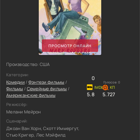
ПРОСМОТР ОНЛАЙН
Производство: США
Категории:
0
Комедии
/
Фэнтези фильмы
/
Голосов:
0
Фильмы
/
Семейные фильмы
/
5.8
5.727
Американские фильмы
Режиссёр:
Мелани Мейрон
Сценарий:
Джоан Ван Хорн, Скотт Иммергут,
Стью Кригер, Лес Мэйфилд