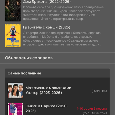
Дом Дракона (2022-2026)
В основе сериала "Дом дракона" лежит грандиозное
произведение "Пламя и кровь", которое погружает
читателя в хронику династии Таргариенов и их
правления. Этот литературный шедевр,
Грабитель с крыши (2025)
Джеффри Манчестер, прозванный за свои дерзкие
ограбления McDonald s грабителем с крыши,
обнаруживает неожиданное убежище в магазине
игрушек. Здесь он получает шанс перевести дух и
залечь на дно. Но
Обновления сериалов
Самые последние
Моя жизнь с мальчиками
(ColdFilm)
Уолтер (2023-2026)
Эмили в Париже (2020-
1-10 серия 5 сезона
2025)
(Укр. Субтитры)