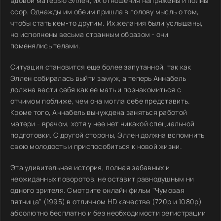
вдовой матерью Эллен, их отношения напряжены и полны
ссор. Однажды им обеим пришла в голову мысль о том,
чтобы стать кем-то другим. Их желания были услышаны,
но исполнены весьма странным образом - они
поменялись телами.
Ситуация становится еще более запутанной, так как
Эллен собиралась выйти замуж, а теперь Аннабель
должна вести себя как ее мать и познакомиться с
отчимом поближе, чем она могла себе представить.
Кроме того, Аннабель вынуждена заняться работой
матери - врачом, хотя у нее нет никакой специальной
подготовки. С другой стороны, Эллен должна вспомнить
свою молодость и приспособиться к новой жизни.
Эта удивительная история, полная забавных и
неожиданных поворотов, не оставит равнодушным ни
одного зрителя. Смотрите онлайн фильм "Чумовая
пятница" (1995) в отличном HD качестве (720p и 1080p)
абсолютно бесплатно и без необходимости регистрации