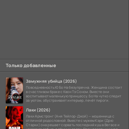
Только добавленные
Замужняя убийца (2026)
Повседневность Ю Бо На безупречна. Женщина состоит
в счастливом браке с Квон Тэ Соном. Вместе они
воспитывают маленькую принцессу. Бо На чутко следит
за уютом, обустраивает интерьер, печёт пироги.
Лаки (2026)
Лаки Армстронг (Аня Тейлор-Джой) — мошенница с
отличной родословной. Вместе с мужем Кэри (Дрю
Старки) она решает сорвать последний куш в Вегасе и