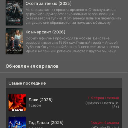
Охота за тенью (2025)
Макао взывает к герою из прошлого. Столкнувшись с
дерзкой бандой профессиональных воров, полиция
оказывается в тупике. В отчаянной попытке переломить
ситуацию они обращаются за помощью к бывшему
Коммерсант (2026)
События фильма происходят в Москве. Действие
разворачивается в 1996 году. Главный герой — Андрей
Рубанов. Он успешный банкир. У него есть семья: жена
Ирма и маленький ребёнок. Вместе с другом Мишей у
Обновления сериалов
Самые последние
1-5 серия 1 сезона
Лаки (2026)
(Дубляж HDrezka St.
1 сезон
18+)
Тед Лассо (2026)
1 серия 4 сезона
(HDrezka Studio)