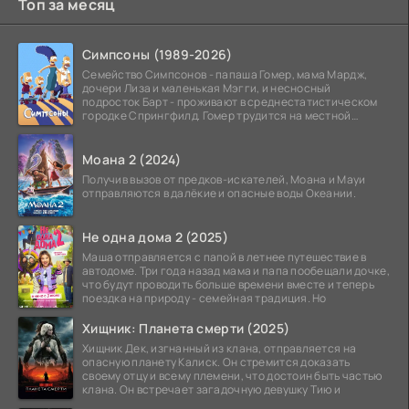
Топ за месяц
Симпсоны (1989-2026)
Семейство Симпсонов - папаша Гомер, мама Мардж,
дочери Лиза и маленькая Мэгги, и несносный
подросток Барт - проживают в среднестатистическом
городке Спрингфилд. Гомер трудится на местной
атомной
Моана 2 (2024)
Получив вызов от предков-искателей, Моана и Мауи
отправляются в далёкие и опасные воды Океании.
Не одна дома 2 (2025)
Маша отправляется с папой в летнее путешествие в
автодоме. Три года назад мама и папа пообещали дочке,
что будут проводить больше времени вместе и теперь
поездка на природу - семейная традиция. Но
Хищник: Планета смерти (2025)
Хищник Дек, изгнанный из клана, отправляется на
опасную планету Калиск. Он стремится доказать
своему отцу и всему племени, что достоин быть частью
клана. Он встречает загадочную девушку Тию и