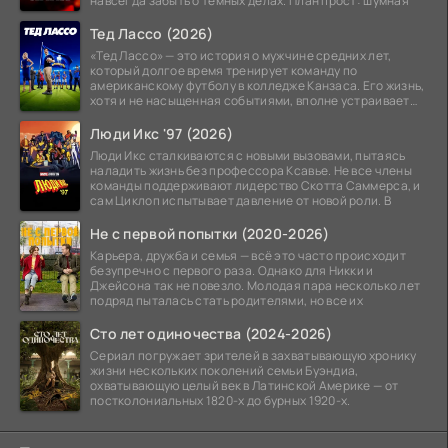
навсегда забыть о тёмных делах. План прост: шумная
Тед Лассо (2026)
«Тед Лассо» — это история о мужчине средних лет,
который долгое время тренирует команду по
американскому футболу в колледже Канзаса. Его жизнь,
хотя и не насыщенная событиями, вполне устраивает
его:
Люди Икс '97 (2026)
Люди Икс сталкиваются с новыми вызовами, пытаясь
наладить жизнь без профессора Ксавье. Не все члены
команды поддерживают лидерство Скотта Саммерса, и
сам Циклоп испытывает давление от новой роли. В
Не с первой попытки (2020-2026)
Карьера, дружба и семья — всё это часто происходит
безупречно с первого раза. Однако для Никки и
Джейсона так не повезло. Молодая пара несколько лет
подряд пыталась стать родителями, но все их
Сто лет одиночества (2024-2026)
Сериал погружает зрителей в захватывающую хронику
жизни нескольких поколений семьи Буэндиа,
охватывающую целый век в Латинской Америке — от
постколониальных 1820-х до бурных 1920-х.