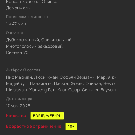
Венсан Кардона, Оливье
Деманжель
Продолжительность:
1 ч 47 мин
Озвучка:
Дублированный, Оригинальный,
Многоголосый закадровый,
Синема УС
Актёрский состав:
Пио Мармай, Люси Чжан, Софьян Зермани, Мария ди
Медейруш, Панайотис Паскот, Жозеф Оливан, Немо
Шиффман, Xianzeng Pan, Клод Офор, Сильвен Бауманн
Дата выхода:
17 мая 2025
Качество:
BDRIP, WEB-DL
Возрастное ограничение:
18+