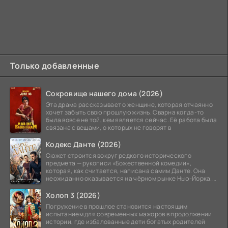
Только добавленные
Сокровище нашего дома (2026)
Эта драма рассказывает о женщине, которая отчаянно
хочет забыть свою прошлую жизнь. Сварна когда-то
была вовсе не той, кем является сейчас. Её работа была
связана с вещами, о которых не говорят в
Кодекс Данте (2026)
Сюжет строится вокруг редкого исторического
предмета — рукописи «Божественной комедии»,
которая, как считается, написана самим Данте. Она
неожиданно оказывается на чёрном рынке Нью-Йорка.
Её покупает
Холоп 3 (2026)
Погружение в прошлое становится настоящим
испытанием для современных мажоров в продолжении
истории, где избалованные дети богатых родителей