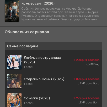
Коммерсант (2026)
События фильма происходят в Москве. Действие
разворачивается в 1996 году. Главный герой — Андрей
Рубанов. Он успешный банкир. У него есть семья: жена
Ирма и маленький ребёнок. Вместе с другом Мишей у
Обновления сериалов
Самые последние
Любимая сотрудница
1-2 серия 1 сезона
(2026)
(SoftBox)
1 сезон
Стерлинг-Поинт (2026)
1-8 серия 1 сезона
(LE-Production)
1 сезон
Осколки (2026)
1-2 серия 1 сезона
(LE-Production)
1 сезон