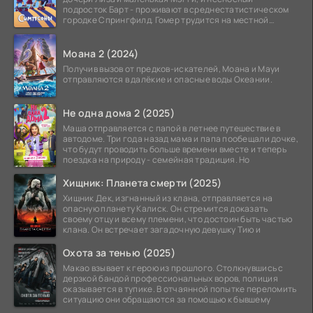
подросток Барт - проживают в среднестатистическом
городке Спрингфилд. Гомер трудится на местной
атомной
Моана 2 (2024)
Получив вызов от предков-искателей, Моана и Мауи
отправляются в далёкие и опасные воды Океании.
Не одна дома 2 (2025)
Маша отправляется с папой в летнее путешествие в
автодоме. Три года назад мама и папа пообещали дочке,
что будут проводить больше времени вместе и теперь
поездка на природу - семейная традиция. Но
Хищник: Планета смерти (2025)
Хищник Дек, изгнанный из клана, отправляется на
опасную планету Калиск. Он стремится доказать
своему отцу и всему племени, что достоин быть частью
клана. Он встречает загадочную девушку Тию и
Охота за тенью (2025)
Макао взывает к герою из прошлого. Столкнувшись с
дерзкой бандой профессиональных воров, полиция
оказывается в тупике. В отчаянной попытке переломить
ситуацию они обращаются за помощью к бывшему