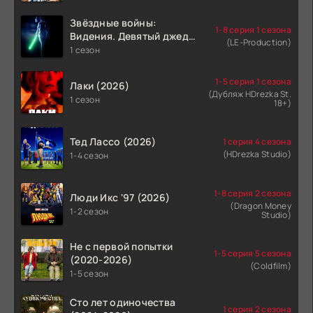
Звёздные войны:
1-8 серия 1 сезона
Видения. Девятый джедай
(LE-Production)
(2026)
1 сезон
1-5 серия 1 сезона
Лаки (2026)
(Дубляж HDrezka St.
1 сезон
18+)
Тед Лассо (2026)
1 серия 4 сезона
(HDrezka Studio)
1-4 сезон
1-8 серия 2 сезона
Люди Икс '97 (2026)
(Dragon Money
1-2 сезон
Studio)
Не с первой попытки
1-5 серия 5 сезона
(2020-2026)
(Coldfilm)
1-5 сезон
Сто лет одиночества
1 серия 2 сезона