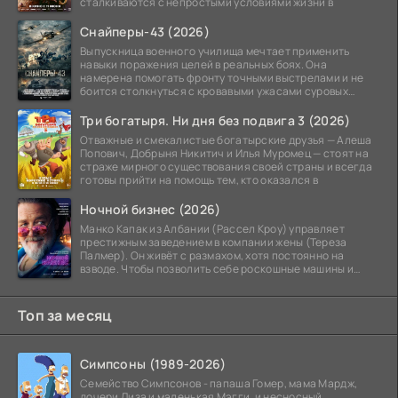
сталкиваются с непростыми условиями жизни в
Снайперы-43 (2026)
Выпускница военного училища мечтает применить
навыки поражения целей в реальных боях. Она
намерена помогать фронту точными выстрелами и не
боится столкнуться с кровавыми ужасами суровых
сражений.
Три богатыря. Ни дня без подвига 3 (2026)
Отважные и смекалистые богатырские друзья — Алеша
Попович, Добрыня Никитич и Илья Муромец — стоят на
страже мирного существования своей страны и всегда
готовы прийти на помощь тем, кто оказался в
Ночной бизнес (2026)
Манко Капак из Албании (Рассел Кроу) управляет
престижным заведением в компании жены (Тереза
Палмер). Он живёт с размахом, хотя постоянно на
взводе. Чтобы позволить себе роскошные машины и
жильё в
Топ за месяц
Симпсоны (1989-2026)
Семейство Симпсонов - папаша Гомер, мама Мардж,
дочери Лиза и маленькая Мэгги, и несносный