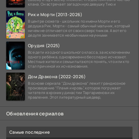
клана. Он встречает загадочную девушку Тию и
Рик и Морти (2013-2026)
В центре сюжета - школьник по имени Морти и его
дедушка Рик. Морти - самый обычный мальчик, который
ничем не отличается от своих сверстников. А вот его
дедуля занимается необычными научными
Орудия (2025)
Все дети из одного школьного класса, за исключением
одного ребёнка, одновременно бесследно исчезают.
Местные жители и семьи пытаются понять, что или кто
стал причиной их исчезновения.
Дом Дракона (2022-2026)
В основе сериала "Дом дракона" лежит грандиозное
произведение "Пламя и кровь", которое погружает
читателя в хронику династии Таргариенов и их
правления. Этот литературный шедевр,
Обновления сериалов
Самые последние