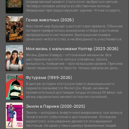
определенный момент стало ясно: выбраться нельзя.
Четверо человек заперты в собственном жилище.
Неведомая преграда окружает здание. Что ее создало
—
Гонка животных (2026)
Жестокий мир будущего диктует свои правила. Обычная
лотерея превратилась в механизм отбора участников
запредельного состязания. Выигрышные номера
означают не богатство, а необходимость участвовать в
Моя жизнь с мальчиками Уолтер (2023-2026)
Жизнь Джеки Ховард — отточенный механизм. Все
шестеренки крутятся четко и слаженно. Школа,
внешность, поведение — все на высшем уровне. Причина
такой педантичности проста: только идеальная дочь
может
Футурама (1999-2026)
В центре истории этого культового анимационного
сериала оказывается Филип Дж. Фрай, ничем не
примечательный доставщик пиццы из конца XX века, чья
жизнь кардинально меняется после случайной
заморозки
Эмили в Париже (2020-2025)
Эмили — молодая и энергичная американка, чья жизнь в
Чикаго кипит событиями и достижениями. Успешная
маркетолог, она уверенно движется по карьерной
лестнице. Но даже у таких целеустремленных людей