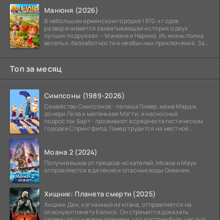
Манюня (2026)
В небольшом армянском городке 1970-х годов
разворачивается захватывающая история о двух
лучших подружках — Манюне и Наринэ. Их жизнь полна
веселья, беззаботности и необычных приключений. За
девочками
Топ за месяц
Симпсоны (1989-2026)
Семейство Симпсонов - папаша Гомер, мама Мардж,
дочери Лиза и маленькая Мэгги, и несносный
подросток Барт - проживают в среднестатистическом
городке Спрингфилд. Гомер трудится на местной
атомной
Моана 2 (2024)
Получив вызов от предков-искателей, Моана и Мауи
отправляются в далёкие и опасные воды Океании.
Хищник: Планета смерти (2025)
Хищник Дек, изгнанный из клана, отправляется на
опасную планету Калиск. Он стремится доказать
своему отцу и всему племени, что достоин быть частью