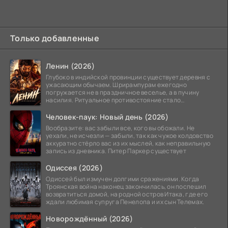
Только добавленные
Ленин (2026)
Глубоко в индийской провинции существует деревня с
ужасающим обычаем. Шрирампурам ежегодно
погружается не в праздничное веселье, а в пучину
насилия. Ритуальное противостояние стало
обязательной
Человек-паук: Новый день (2026)
Вообразите: вас забыли все, кого вы обожали. Не
уехали, не исчезли — забыли, так как чужое колдовство
аккуратно стёрло вас из их мыслей, как неправильную
запись из дневника. Питер Паркер существует
Одиссея (2026)
Одиссей был измучен долгими сражениями. Когда
Троянская война наконец закончилась, он поспешил
возвратиться домой, на родной остров Итака, где его
ждали любимая супруга Пенелопа и их сын Телемах.
Новорождённый (2026)