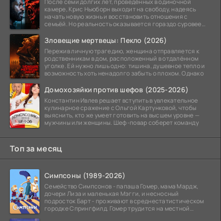
После семи долгих лет, проведённых в одиночной
камере, Крис Ньюборн выходит на свободу, надеясь
начать новую жизнь и восстановить отношения с
семьёй. Но реальность оказывается гораздо суровее
его
Зловещие мертвецы: Пекло (2026)
Пережив личную трагедию, женщина отправляется к
родственникам в дом, расположенный в отдалённом
уголке. Ей нужно лишь одно: тишина, душевное тепло и
возможность хоть ненадолго забыть о плохом. Однако
Домохозяйки против шефов (2025-2026)
Константин Ивлев решает вступить в увлекательное
кулинарное сражение с Ольгой Картунковой, чтобы
выяснить, кто же умеет готовить на высшем уровне —
мужчины или женщины. Шеф-повар соберет команду
Топ за месяц
Симпсоны (1989-2026)
Семейство Симпсонов - папаша Гомер, мама Мардж,
дочери Лиза и маленькая Мэгги, и несносный
подросток Барт - проживают в среднестатистическом
городке Спрингфилд. Гомер трудится на местной
атомной