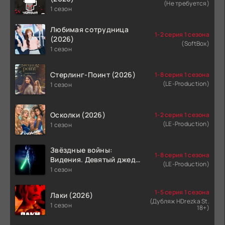
(Не требуется)
1 сезон
Любимая сотрудница
1-2 серия 1 сезона
(2026)
(SoftBox)
1 сезон
Стерлинг-Поинт (2026)
1-8 серия 1 сезона
(LE-Production)
1 сезон
Осколки (2026)
1-2 серия 1 сезона
(LE-Production)
1 сезон
Звёздные войны:
1-8 серия 1 сезона
Видения. Девятый джедай
(LE-Production)
(2026)
1 сезон
1-5 серия 1 сезона
Лаки (2026)
(Дубляж HDrezka St.
1 сезон
18+)