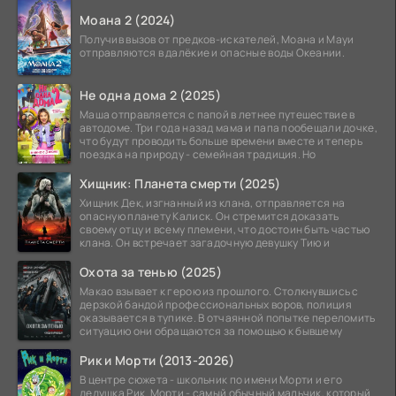
Моана 2 (2024)
Получив вызов от предков-искателей, Моана и Мауи
отправляются в далёкие и опасные воды Океании.
Не одна дома 2 (2025)
Маша отправляется с папой в летнее путешествие в
автодоме. Три года назад мама и папа пообещали дочке,
что будут проводить больше времени вместе и теперь
поездка на природу - семейная традиция. Но
Хищник: Планета смерти (2025)
Хищник Дек, изгнанный из клана, отправляется на
опасную планету Калиск. Он стремится доказать
своему отцу и всему племени, что достоин быть частью
клана. Он встречает загадочную девушку Тию и
Охота за тенью (2025)
Макао взывает к герою из прошлого. Столкнувшись с
дерзкой бандой профессиональных воров, полиция
оказывается в тупике. В отчаянной попытке переломить
ситуацию они обращаются за помощью к бывшему
Рик и Морти (2013-2026)
В центре сюжета - школьник по имени Морти и его
дедушка Рик. Морти - самый обычный мальчик, который