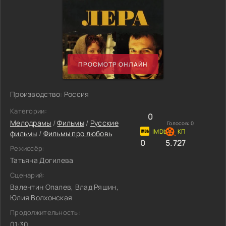
ПРОСМОТР ОНЛАЙН
Производство: Россия
Категории:
0
Мелодрамы
/
Фильмы
/
Русские
Голосов:
0
фильмы
/
Фильмы про любовь
0
5.727
Режиссёр:
Татьяна Догилева
Сценарий:
Валентин Опалев, Влад Ряшин,
Юлия Волхонская
Продолжительность:
01:30