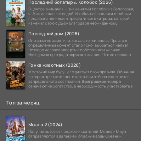
Последний богатырь. Колобок (2026)
В центре внимания — знаменитый Колобок из Белогорья,
чьё имя стало легендой. Из обычной выпечки с тайным
предназначением он превратился в хитреца, который
изменил свою судьбу благодаря неожиданному
Последний дом (2026)
Они даже не заметили, когда это началось. Просто в
определенный момент стало ясно: выбраться нельзя.
Четверо человек заперты в собственном жилище.
Неведомая преграда окружает здание. Что ее создало
—
Гонка животных (2026)
Жестокий мир будущего диктует свои правила. Обычная
лотерея превратилась в механизм отбора участников
запредельного состязания. Выигрышные номера
означают не богатство, а необходимость участвовать в
Топ за месяц
Моана 2 (2024)
Получив вызов от предков-искателей, Моана и Мауи
отправляются в далёкие и опасные воды Океании.