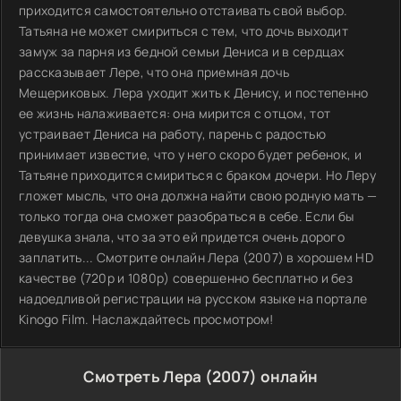
приходится самостоятельно отстаивать свой выбор.
Татьяна не может смириться с тем, что дочь выходит
замуж за парня из бедной семьи Дениса и в сердцах
рассказывает Лере, что она приемная дочь
Мещериковых. Лера уходит жить к Денису, и постепенно
ее жизнь налаживается: она мирится с отцом, тот
устраивает Дениса на работу, парень с радостью
принимает известие, что у него скоро будет ребенок, и
Татьяне приходится смириться с браком дочери. Но Леру
гложет мысль, что она должна найти свою родную мать —
только тогда она сможет разобраться в себе. Если бы
девушка знала, что за это ей придется очень дорого
заплатить... Смотрите онлайн Лера (2007) в хорошем HD
качестве (720p и 1080p) совершенно бесплатно и без
надоедливой регистрации на русском языке на портале
Kinogo Film. Наслаждайтесь просмотром!
Смотреть Лера (2007) онлайн