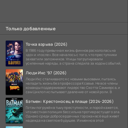
Только добавленные
Точка взрыва (2026)
В 1986 году привычная жизнь финнов раскололась на
«до» и «после». Все началось с того, что преступники
захватили заложников. Улицы патрулировали
усиленные наряды, а страна следила за ходом событий,
Люди Икс '97 (2026)
Люди Икс сталкиваются с новыми вызовами, пытаясь
наладить жизнь без профессора Ксавье. Не все члены
команды поддерживают лидерство Скотта Саммерса, и
сам Циклоп испытывает давление от новой роли. В
Бэтмен: Крестоносец в плаще (2024-2026)
Готэм погружён в тьму преступности, и порой кажется,
что местная полиция бессильна против растущего зла.
Однако среди добросердечных горожан всё ещё живет
надежда на светлое будущее. И именно в этой