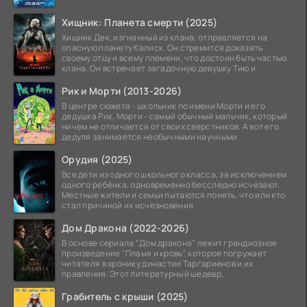
Хищник: Планета смерти (2025)
Хищник Дек, изгнанный из клана, отправляется на
опасную планету Калиск. Он стремится доказать
своему отцу и всему племени, что достоин быть частью
клана. Он встречает загадочную девушку Тию и
Рик и Морти (2013-2026)
В центре сюжета - школьник по имени Морти и его
дедушка Рик. Морти - самый обычный мальчик, который
ничем не отличается от своих сверстников. А вот его
дедуля занимается необычными научными
Орудия (2025)
Все дети из одного школьного класса, за исключением
одного ребёнка, одновременно бесследно исчезают.
Местные жители и семьи пытаются понять, что или кто
стал причиной их исчезновения.
Дом Дракона (2022-2026)
В основе сериала "Дом дракона" лежит грандиозное
произведение "Пламя и кровь", которое погружает
читателя в хронику династии Таргариенов и их
правления. Этот литературный шедевр,
Грабитель с крыши (2025)