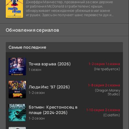
Джеффри Манчестер, прозванный за свои дерзкие
ограбления McDonald s грабителем с крыши,
обнаруживает неожиданное убежище в магазине
игрушек. Здесь он получает шанс перевести дух и
залечь на дно. Но
Обновления сериалов
Самые последние
Точка взрыва (2026)
1-2 серия 1 сезона
(Не требуется)
1 сезон
1-8 серия 2 сезона
Люди Икс '97 (2026)
(Dragon Money
1-2 сезон
Studio)
Бэтмен: Крестоносец в
1-10 серия 2 сезона
плаще (2024-2026)
(Coldfilm)
1-2 сезон