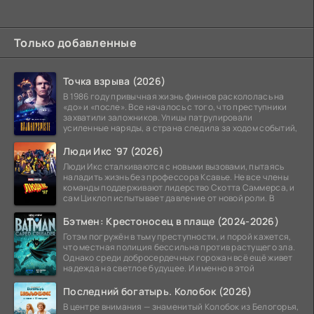
Только добавленные
Точка взрыва (2026)
В 1986 году привычная жизнь финнов раскололась на
«до» и «после». Все началось с того, что преступники
захватили заложников. Улицы патрулировали
усиленные наряды, а страна следила за ходом событий,
Люди Икс '97 (2026)
Люди Икс сталкиваются с новыми вызовами, пытаясь
наладить жизнь без профессора Ксавье. Не все члены
команды поддерживают лидерство Скотта Саммерса, и
сам Циклоп испытывает давление от новой роли. В
Бэтмен: Крестоносец в плаще (2024-2026)
Готэм погружён в тьму преступности, и порой кажется,
что местная полиция бессильна против растущего зла.
Однако среди добросердечных горожан всё ещё живет
надежда на светлое будущее. И именно в этой
Последний богатырь. Колобок (2026)
В центре внимания — знаменитый Колобок из Белогорья,