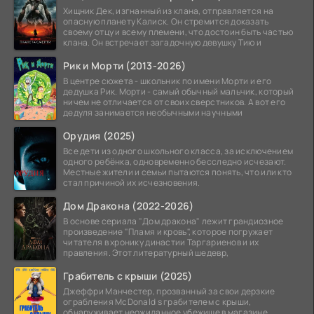
Хищник Дек, изгнанный из клана, отправляется на
опасную планету Калиск. Он стремится доказать
своему отцу и всему племени, что достоин быть частью
клана. Он встречает загадочную девушку Тию и
Рик и Морти (2013-2026)
В центре сюжета - школьник по имени Морти и его
дедушка Рик. Морти - самый обычный мальчик, который
ничем не отличается от своих сверстников. А вот его
дедуля занимается необычными научными
Орудия (2025)
Все дети из одного школьного класса, за исключением
одного ребёнка, одновременно бесследно исчезают.
Местные жители и семьи пытаются понять, что или кто
стал причиной их исчезновения.
Дом Дракона (2022-2026)
В основе сериала "Дом дракона" лежит грандиозное
произведение "Пламя и кровь", которое погружает
читателя в хронику династии Таргариенов и их
правления. Этот литературный шедевр,
Грабитель с крыши (2025)
Джеффри Манчестер, прозванный за свои дерзкие
ограбления McDonald s грабителем с крыши,
обнаруживает неожиданное убежище в магазине