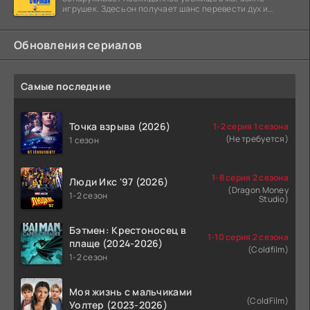
игрушек. Здесь он получает шанс перевести дух и
залечь на дно. Но
Обновления сериалов
Самые последние
Точка взрыва (2026)
1-2 серия 1 сезона
(Не требуется)
1 сезон
1-8 серия 2 сезона
Люди Икс '97 (2026)
(Dragon Money
1-2 сезон
Studio)
Бэтмен: Крестоносец в
1-10 серия 2 сезона
плаще (2024-2026)
(Coldfilm)
1-2 сезон
Моя жизнь с мальчиками
(ColdFilm)
Уолтер (2023-2026)