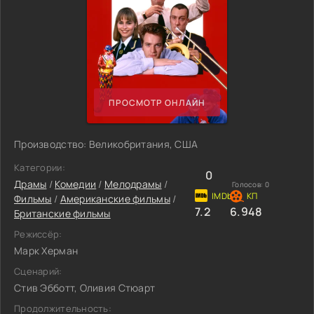
ПРОСМОТР ОНЛАЙН
Производство: Великобритания, США
Категории:
0
Драмы
/
Комедии
/
Мелодрамы
/
Голосов:
0
Фильмы
/
Американские фильмы
/
7.2
6.948
Британские фильмы
Режиссёр:
Марк Херман
Сценарий:
Стив Эбботт, Оливия Стюарт
Продолжительность: