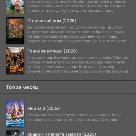
чьё имя стало легендой. Из обычной выпечки с тайным
предназначением он превратился в хитреца, который
изменил свою судьбу благодаря неожиданному
Последний дом (2026)
Они даже не заметили, когда это началось. Просто в
определенный момент стало ясно: выбраться нельзя.
Четверо человек заперты в собственном жилище.
Неведомая преграда окружает здание. Что ее создало
—
Гонка животных (2026)
Жестокий мир будущего диктует свои правила. Обычная
лотерея превратилась в механизм отбора участников
запредельного состязания. Выигрышные номера
означают не богатство, а необходимость участвовать в
Топ за месяц
Моана 2 (2024)
Получив вызов от предков-искателей, Моана и Мауи
отправляются в далёкие и опасные воды Океании.
Хищник: Планета смерти (2025)