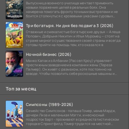
Выпускница военного училища мечтает применить
навыки поражения целей в реальных боях. Она
намерена помогать фронту точными выстрелами и не
боится столкнуться с кровавыми ужасами суровых
сражений.
Три богатыря. Ни дня без подвига 3 (2026)
Отважные и смекалистые богатырские друзья — Алеша
Попович, Добрыня Никитич и Илья Муромец — стоят на
страже мирного существования своей страны и всегда
готовы прийти на помощь тем, кто оказался в
Ночной бизнес (2026)
Манко Капак из Албании (Рассел Кроу) управляет
престижным заведением в компании жены (Тереза
Палмер). Он живёт с размахом, хотя постоянно на
взводе. Чтобы позволить себе роскошные машины и
жильё в
Топ за месяц
Симпсоны (1989-2026)
Семейство Симпсонов - папаша Гомер, мама Мардж,
дочери Лиза и маленькая Мэгги, и несносный
подросток Барт - проживают в среднестатистическом
городке Спрингфилд. Гомер трудится на местной
атомной