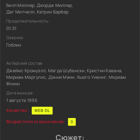
Билл Миллер, Джордж Миллер,
Даг Митчелл, Катрин Барбер
Продолжительность:
01:31
Озвучка:
Гоблин
Актёрский состав:
Джеймс Кромуэлл, Магда Шубански, Кристин Кавана,
Мириам Маргулис, Дэнни Манн, Хьюго Уивинг, Мириам
Флинн
Дата выхода:
1 августа 1996
Качество:
WEB-DL
Возрастное ограничение:
0
Сюжет: