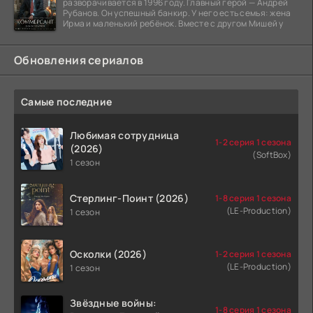
разворачивается в 1996 году. Главный герой — Андрей
Рубанов. Он успешный банкир. У него есть семья: жена
Ирма и маленький ребёнок. Вместе с другом Мишей у
Обновления сериалов
Самые последние
Любимая сотрудница
1-2 серия 1 сезона
(2026)
(SoftBox)
1 сезон
Стерлинг-Поинт (2026)
1-8 серия 1 сезона
(LE-Production)
1 сезон
Осколки (2026)
1-2 серия 1 сезона
(LE-Production)
1 сезон
Звёздные войны:
1-8 серия 1 сезона