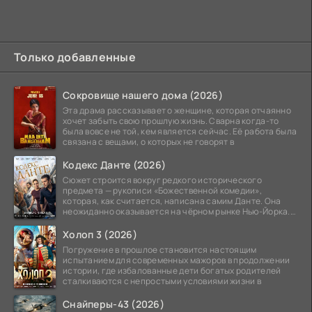
Только добавленные
Сокровище нашего дома (2026)
Эта драма рассказывает о женщине, которая отчаянно
хочет забыть свою прошлую жизнь. Сварна когда-то
была вовсе не той, кем является сейчас. Её работа была
связана с вещами, о которых не говорят в
Кодекс Данте (2026)
Сюжет строится вокруг редкого исторического
предмета — рукописи «Божественной комедии»,
которая, как считается, написана самим Данте. Она
неожиданно оказывается на чёрном рынке Нью-Йорка.
Её покупает
Холоп 3 (2026)
Погружение в прошлое становится настоящим
испытанием для современных мажоров в продолжении
истории, где избалованные дети богатых родителей
сталкиваются с непростыми условиями жизни в
Снайперы-43 (2026)