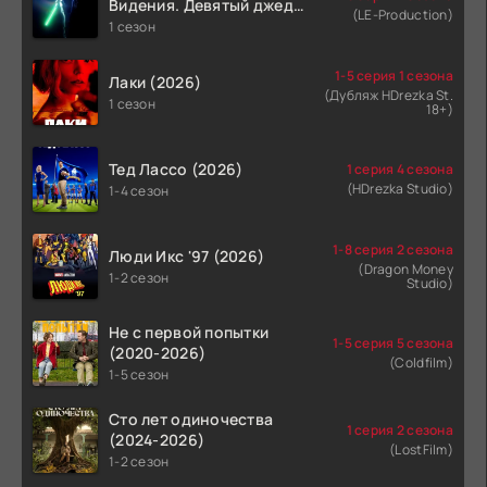
Видения. Девятый джедай
(LE-Production)
(2026)
1 сезон
1-5 серия 1 сезона
Лаки (2026)
(Дубляж HDrezka St.
1 сезон
18+)
Тед Лассо (2026)
1 серия 4 сезона
(HDrezka Studio)
1-4 сезон
1-8 серия 2 сезона
Люди Икс '97 (2026)
(Dragon Money
1-2 сезон
Studio)
Не с первой попытки
1-5 серия 5 сезона
(2020-2026)
(Coldfilm)
1-5 сезон
Сто лет одиночества
1 серия 2 сезона
(2024-2026)
(LostFilm)
1-2 сезон