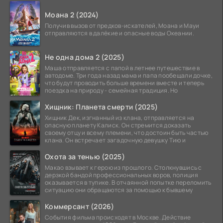
Моана 2 (2024)
Получив вызов от предков-искателей, Моана и Мауи
отправляются в далёкие и опасные воды Океании.
Не одна дома 2 (2025)
Маша отправляется с папой в летнее путешествие в
автодоме. Три года назад мама и папа пообещали дочке,
что будут проводить больше времени вместе и теперь
поездка на природу - семейная традиция. Но
Хищник: Планета смерти (2025)
Хищник Дек, изгнанный из клана, отправляется на
опасную планету Калиск. Он стремится доказать
своему отцу и всему племени, что достоин быть частью
клана. Он встречает загадочную девушку Тию и
Охота за тенью (2025)
Макао взывает к герою из прошлого. Столкнувшись с
дерзкой бандой профессиональных воров, полиция
оказывается в тупике. В отчаянной попытке переломить
ситуацию они обращаются за помощью к бывшему
Коммерсант (2026)
События фильма происходят в Москве. Действие