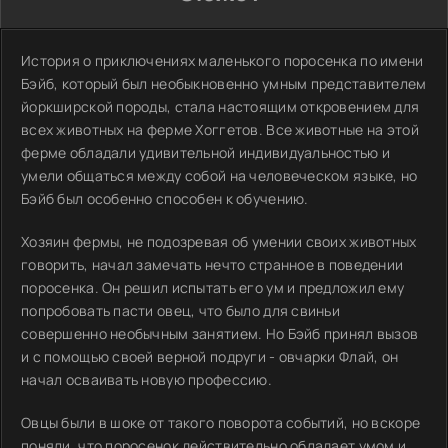
История о приключениях маленького поросенка по имени
Бэйб, который был необыкновенно умным представителем
йоркширской породы, стала настоящим откровением для
всех животных на ферме Хоггетов. Все животные на этой
ферме обладали удивительной индивидуальностью и
умели общаться между собой на человеческом языке, но
Бэйб был особенно способен к обучению.
Хозяин фермы, не подозревая об умении своих животных
говорить, начал замечать нечто странное в поведении
поросенка. Он решил испытать его ум и предложил ему
попробовать пасти овец, что было для свиньи
совершенно необычным занятием. Но Бэйб принял вызов
и с помощью своей верной подруги - овчарки Флай, он
начал осваивать новую профессию.
Овцы были в шоке от такого поворота событий, но вскоре
поняли, что поросенок действительно обладает умом и