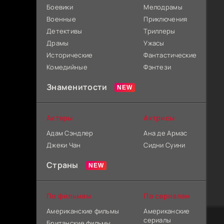
Боевики
Мелодрамы
Военные
Приключения
Детективы
Триллеры
Драмы
Ужасы
Исторические
Фантастические
Комедийные
Фэнтези
Знаменитости
Актеры
Актрисы
Адам Сэндлер
Ана де Армас
Джеки Чан
Сидни Суини
Страны
По фильмам
По сериалам
Американские фильмы
Американские
сериалы
Британские фильмы