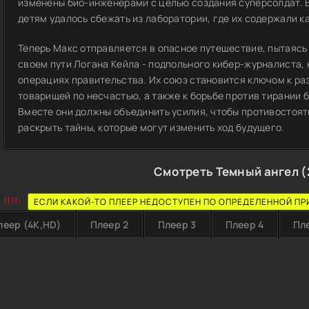
изменены био-инженерами с целью создания суперсолдат. В
детям удалось сбежать из лаборатории, где их содержали 
Теперь Макс отправляется в опасное путешествие, пытаясь 
своем пути Логана Кейла - подпольного кибер-журналиста,
операциях правительства. Их союз становится ключом к ра
товарищей по несчастью, а также к борьбе против тирании 
Вместе они должны объединить усилия, чтобы противостоят
раскрыть тайны, которые могут изменить ход будущего.
Смотреть Темный ангел (
!!!!:
ЕСЛИ КАКОЙ-ТО ПЛЕЕР НЕДОСТУПЕН ПО ОПРЕДЕЛЕННОЙ ПР
леер (4K,HD)
Плеер 2
Плеер 3
Плеер 4
Пл