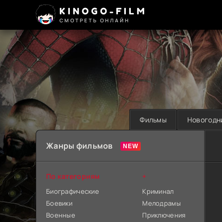
KINOGO-FILM
СМОТРЕТЬ ОНЛАЙН
Фильмы
Новогодн
Жанры фильмов
По категориям
+
Биографические
Криминал
Боевики
Мелодрамы
Военные
Приключения