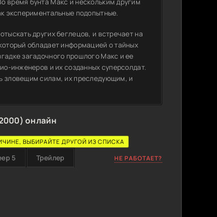
о время бунта Макс и нескольким другим
как экспериментальные подопытные.
отыскать других беглецов, и встречает на
 который обладает информацией о тайных
згадке загадочного прошлого Макс и ее
био-инженеров и их созданных суперсолдат.
ь зловещим силам, их преследующим, и
2000) онлайн
ИЧИНЕ, ВЫБИРАЙТЕ ДРУГОЙ ИЗ СПИСКА
еер 5
Трейлер
НЕ РАБОТАЕТ?