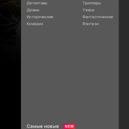
Детективы
Триллеры
Драмы
Ужасы
Исторические
Фантастические
Комедии
Фэнтези
Самые новые