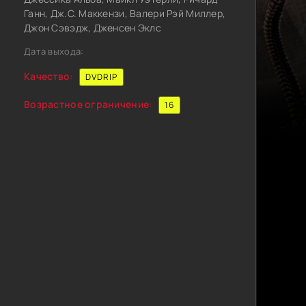
Ганн, Дж.С. Маккензи, Валери Рэй Миллер,
Джон Сэвэдж, Дженсен Эклс
Дата выхода:
Качество:
DVDRIP
Возрастное ограничение:
16