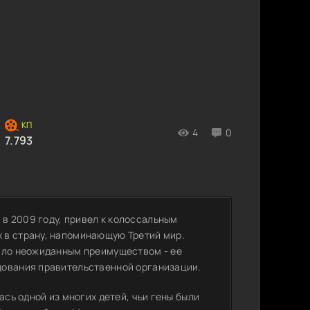
4
0
7.793
в 2009 году, привел к колоссальным
 в страну, напоминающую Третий мир.
тало неожиданным преимуществом - ее
дования правительственной организации.
ась одной из многих детей, чьи гены были