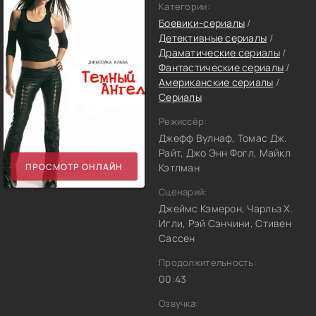
Категории:
Боевики-сериалы
/
Детективные сериалы
/
Драматические сериалы
/
Фантастические сериалы
/
Американские сериалы
/
Сериалы
Режиссёр:
Джефф Вулнаф, Томас Дж.
Райт, Джо Энн Фогл, Майкл
ПРОСМОТР ОНЛАЙН
Кэтлман
Сценарий:
Джеймс Кэмерон, Чарльз Х.
Игли, Рэй Сэнчини, Стивен
Сассен
Продолжительность:
00:43
Озвучка: