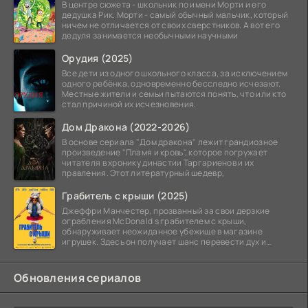
В центре сюжета - школьник по имени Морти и его
дедушка Рик. Морти - самый обычный мальчик, который
ничем не отличается от своих сверстников. А вот его
дедуля занимается необычными научными
Орудия (2025)
Все дети из одного школьного класса, за исключением
одного ребёнка, одновременно бесследно исчезают.
Местные жители и семьи пытаются понять, что или кто
стал причиной их исчезновения.
Дом Дракона (2022-2026)
В основе сериала "Дом дракона" лежит грандиозное
произведение "Пламя и кровь", которое погружает
читателя в хронику династии Таргариенов и их
правления. Этот литературный шедевр,
Грабитель с крыши (2025)
Джеффри Манчестер, прозванный за свои дерзкие
ограбления McDonald s грабителем с крыши,
обнаруживает неожиданное убежище в магазине
игрушек. Здесь он получает шанс перевести дух и
залечь на дно. Но
Обновления сериалов