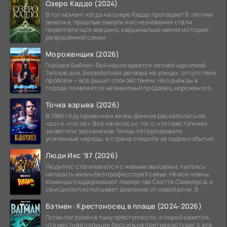
Озеро Каддо (2024)
В тот момент когда на озере Каддо пропадает 8-летняя
девочка, прошлые смерти и исчезновения стали
переплетаться воедино, кардинально меняя историю
разрушенной семьи.
Мороженщик (2026)
Городок Бейлин-Бей наслаждается летней идиллией.
Теплые дни, беззаботная детвора на улицах, отсутствие
проблем — все дышит спокойствием. Но однажды в
городе появляется незнакомый продавец мороженого.
Точка взрыва (2026)
В 1986 году привычная жизнь финнов раскололась на
«до» и «после». Все началось с того, что преступники
захватили заложников. Улицы патрулировали
усиленные наряды, а страна следила за ходом событий,
Люди Икс '97 (2026)
Люди Икс сталкиваются с новыми вызовами, пытаясь
наладить жизнь без профессора Ксавье. Не все члены
команды поддерживают лидерство Скотта Саммерса, и
сам Циклоп испытывает давление от новой роли. В
Бэтмен: Крестоносец в плаще (2024-2026)
Готэм погружён в тьму преступности, и порой кажется,
что местная полиция бессильна против растущего зла.