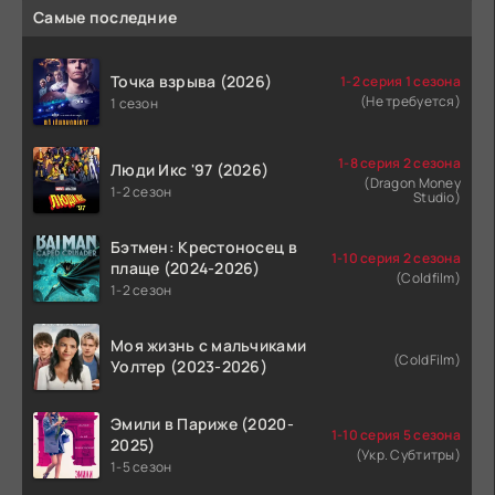
Самые последние
Точка взрыва (2026)
1-2 серия 1 сезона
(Не требуется)
1 сезон
1-8 серия 2 сезона
Люди Икс '97 (2026)
(Dragon Money
1-2 сезон
Studio)
Бэтмен: Крестоносец в
1-10 серия 2 сезона
плаще (2024-2026)
(Coldfilm)
1-2 сезон
Моя жизнь с мальчиками
(ColdFilm)
Уолтер (2023-2026)
Эмили в Париже (2020-
1-10 серия 5 сезона
2025)
(Укр. Субтитры)
1-5 сезон