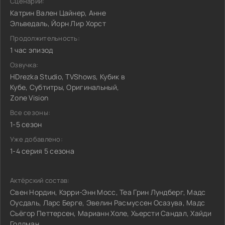
Сценарий:
Катрин Вален Цайнер, Анне
Эльведаль, Йорн Лир Хорст
Продолжительность:
1 час эпизод
Озвучка:
HDrezka Studio, TVShows, Кубик в
Кубе, Субтитры, Оригинальный,
Zone Vision
Все сезоны:
1-5 сезон
Уже добавлено:
1-4 серия 5 сезона
Актёрский состав:
Свен Нордин, Кэрри-Энн Мосс, Теа Грин Лундберг, Мадс
Оусдаль, Ларс Берге, Эвелин Расмуссен Осазува, Мадс
Сьёгор Петтерсен, Марианн Холе, Хьерсти Сандал, Хайди
Голдман