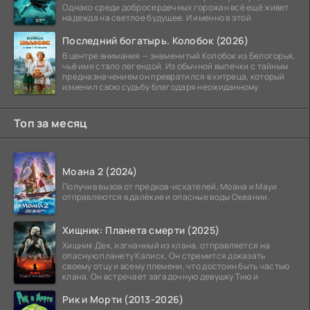
Однако среди добросердечных горожан всё ещё живет
надежда на светлое будущее. И именно в этой
Последний богатырь. Колобок (2026)
В центре внимания — знаменитый Колобок из Белогорья,
чьё имя стало легендой. Из обычной выпечки с тайным
предназначением он превратился в хитреца, который
изменил свою судьбу благодаря неожиданному
Топ за месяц
Моана 2 (2024)
Получив вызов от предков-искателей, Моана и Мауи
отправляются в далёкие и опасные воды Океании.
Хищник: Планета смерти (2025)
Хищник Дек, изгнанный из клана, отправляется на
опасную планету Калиск. Он стремится доказать
своему отцу и всему племени, что достоин быть частью
клана. Он встречает загадочную девушку Тию и
Рик и Морти (2013-2026)