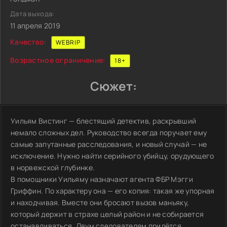
Дата выхода:
11 апреля 2019
Качество:
WEBRIP
Возрастное ограничение:
18+
Сюжет:
Уильям Вистинг — блестящий детектив, раскрывший
немало сложных дел. Руководство всегда поручает ему
самые запутанные расследования, и новый случай — не
исключение. Нужно найти серийного убийцу, орудующего
в норвежской глубинке.
В помощники Уильяму назначают агента ФБР Мэгги
Гриффин. По характеру она — его копия: такая же упорная
и находчивая. Вместе они бросают вызов маньяку,
который держит в страхе целый район и не собирается
останавливаться. Двум следователям придётся