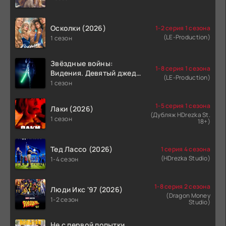
Осколки (2026)
1-2 серия 1 сезона
(LE-Production)
1 сезон
Звёздные войны:
1-8 серия 1 сезона
Видения. Девятый джедай
(LE-Production)
(2026)
1 сезон
1-5 серия 1 сезона
Лаки (2026)
(Дубляж HDrezka St.
1 сезон
18+)
Тед Лассо (2026)
1 серия 4 сезона
(HDrezka Studio)
1-4 сезон
1-8 серия 2 сезона
Люди Икс '97 (2026)
(Dragon Money
1-2 сезон
Studio)
Не с первой попытки