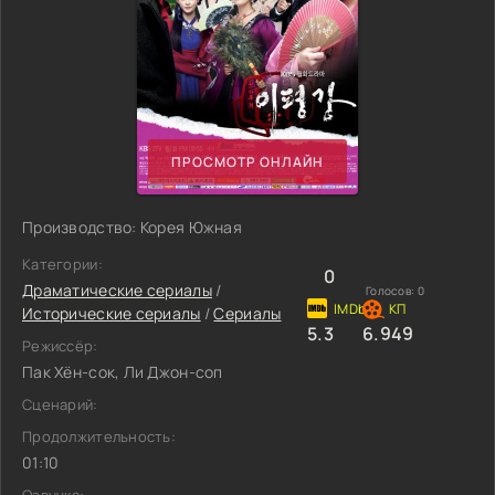
ПРОСМОТР ОНЛАЙН
Производство: Корея Южная
Категории:
0
Драматические сериалы
/
Голосов:
0
Исторические сериалы
/
Сериалы
5.3
6.949
Режиссёр:
Пак Хён-сок, Ли Джон-соп
Сценарий:
Продолжительность:
01:10