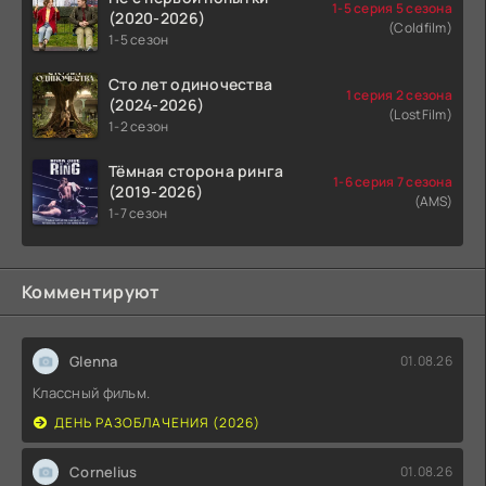
1-5 серия 5 сезона
(2020-2026)
(Coldfilm)
1-5 сезон
Сто лет одиночества
1 серия 2 сезона
(2024-2026)
(LostFilm)
1-2 сезон
Тёмная сторона ринга
1-6 серия 7 сезона
(2019-2026)
(AMS)
1-7 сезон
Комментируют
Glenna
01.08.26
Классный фильм.
ДЕНЬ РАЗОБЛАЧЕНИЯ (2026)
Cornelius
01.08.26