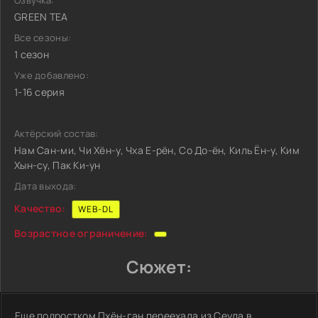
Озвучка:
GREEN TEA
Все сезоны:
1 сезон
Уже добавлено:
1-16 серия
Актёрский состав:
Нам Сан-ми, Чи Хён-у, Чха Е-рён, Со До-ён, Киль Ён-у, Ким
Хын-су, Пак Ки-ун
Дата выхода:
Качество:
WEB-DL
Возрастное ограничение:
Сюжет:
Еще подростком Пхён-ган переехала из Сеула в