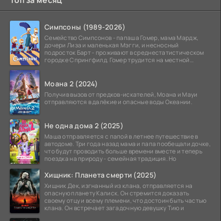
Симпсоны (1989-2026)
Семейство Симпсонов - папаша Гомер, мама Мардж,
дочери Лиза и маленькая Мэгги, и несносный
подросток Барт - проживают в среднестатистическом
городке Спрингфилд. Гомер трудится на местной
атомной
Моана 2 (2024)
Получив вызов от предков-искателей, Моана и Мауи
отправляются в далёкие и опасные воды Океании.
Не одна дома 2 (2025)
Маша отправляется с папой в летнее путешествие в
автодоме. Три года назад мама и папа пообещали дочке,
что будут проводить больше времени вместе и теперь
поездка на природу - семейная традиция. Но
Хищник: Планета смерти (2025)
Хищник Дек, изгнанный из клана, отправляется на
опасную планету Калиск. Он стремится доказать
своему отцу и всему племени, что достоин быть частью
клана. Он встречает загадочную девушку Тию и