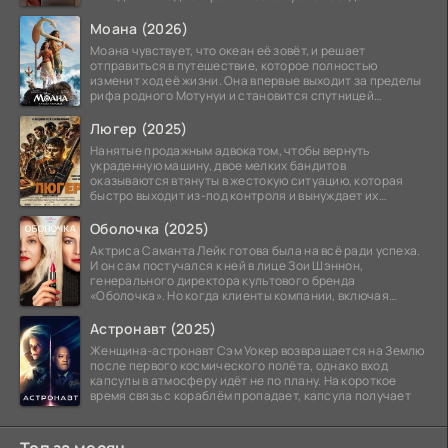
Моана (2026)
Моана чувствует, что океан её зовёт, и решает
отправиться в путешествие, которое полностью
изменит ход её жизни. Она впервые выходит за пределы
рифа родного Мотунуи и становится спутницей
знаменитого
Люгер (2025)
Нанятые продажным адвокатом, чтобы вернуть
украденную машину, двое мелких бандитов
оказываются втянуты в жестокую ситуацию, которая
быстро выходит из-под контроля и вынуждает их
вступить в brutalное
Оболочка (2025)
Актриса Саманта Лейк готова была на всё ради успеха.
И он сам постучался к ней в лице Зои Шэннон,
генерального директора культового бренда
«Оболочка». Но когда клиенты компании, включая
восходящую
Астронавт (2025)
Женщина-астронавт Сэм Уокер возвращается на Землю
после первого космического полёта, однако вход
капсулы в атмосферу идёт не по плану. На короткое
время связь с кораблём пропадает, капсула получает
Топ за месяц