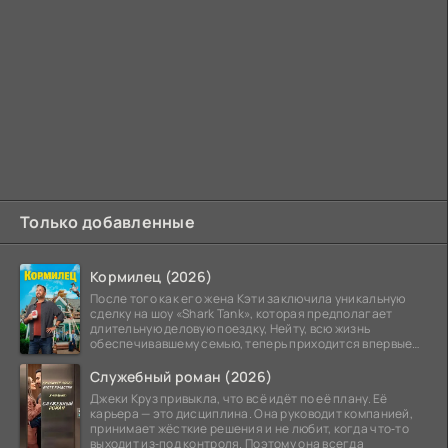
Только добавленные
Кормилец (2026)
После того как его жена Кэти заключила уникальную
сделку на шоу «Shark Tank», которая предполагает
длительную деловую поездку, Нейту, всю жизнь
обеспечивавшему семью, теперь приходится впервые
стать
Служебный роман (2026)
Джеки Круз привыкла, что всё идёт по её плану. Её
карьера — это дисциплина. Она руководит компанией,
принимает жёсткие решения и не любит, когда что‑то
выходит из‑под контроля. Поэтому она всегда