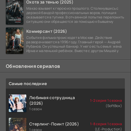
Охота за тенью (2025)
Макао взывает к герою из прошлого. Столкнувшись с
дерзкой бандой профессиональных воров, полиция
оказывается в тупике. В отчаянной попытке переломить
ситуацию они обращаются за помощью к бывшему
Коммерсант (2026)
События фильма происходят в Москве. Действие
разворачивается в 1996 году. Главный герой — Андрей
Рубанов. Он успешный банкир. У него есть семья: жена
Ирма и маленький ребёнок. Вместе с другом Мишей у
Обновления сериалов
Самые последние
Любимая сотрудница
1-2 серия 1 сезона
(2026)
(SoftBox)
1 сезон
Стерлинг-Поинт (2026)
1-8 серия 1 сезона
(LE-Production)
1 сезон