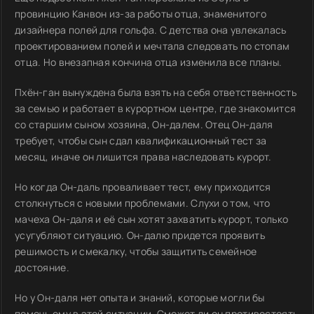
провинцию Канвон из-за работы отца, знаменитого
дизайнера полей для гольфа. С детства она увлекалась
проектированием полей и мечтала следовать по стопам
отца. Но внезапная кончина отца изменила все планы.
Пхён-ган вынуждена была взять на себя ответственность
за семью и работает в курортном центре, где знакомится
со старшим сыном хозяина, Он-далем. Отец Он-даля
требует, чтобы сын сдал квалификационный тест за
месяц, иначе он лишится права наследовать курорт.
Но когда Он-даль проваливает тест, ему приходится
столкнуться с новыми проблемами. Слухи о том, что
мачеха Он-даля и её сын хотят захватить курорт, только
усугубляют ситуацию. Он-далю придется проявить
решимость и смекалку, чтобы защитить семейное
достояние.
Но у Он-даля нет опыта и знаний, которые могли бы
помочь ему в этой ситуации. Сможет ли он противостоять