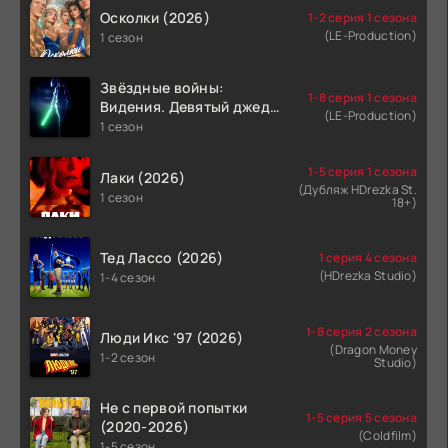
Осколки (2026)
1-2 серия 1 сезона
(LE-Production)
1 сезон
Звёздные войны:
1-8 серия 1 сезона
Видения. Девятый джедай
(LE-Production)
(2026)
1 сезон
1-5 серия 1 сезона
Лаки (2026)
(Дубляж HDrezka St.
1 сезон
18+)
Тед Лассо (2026)
1 серия 4 сезона
(HDrezka Studio)
1-4 сезон
1-8 серия 2 сезона
Люди Икс '97 (2026)
(Dragon Money
1-2 сезон
Studio)
Не с первой попытки
1-5 серия 5 сезона
(2020-2026)
(Coldfilm)
1-5 сезон