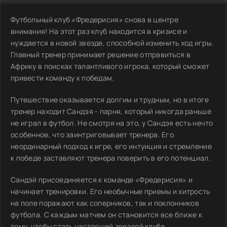
Футбольный клуб «Фредерисия» снова в центре
внимания! На этот раз клуб находится в кризисе и
нуждается в новой звезде, способной изменить ход игры.
Главный тренер принимает решение отправиться в
Африку в поисках талантливого игрока, который сможет
привести команду к победам.
Путешествие оказывается долгим и трудным, но в итоге
тренер находит Сандэя - парня, который никогда раньше
не играл в футбол. Не смотря на это, у Сандэя есть нечто
особенное, что заинтриговывает тренера. Его
неординарный подход к игре, его интуиция и стремление
к победе заставляют тренера поверить в его потенциал.
Сандэй присоединяется к команде «Фредерисия» и
начинает тренировки. Его необычные приемы и хитрость
на поле поражают как соперников, так и поклонников
футбола. С каждым матчем он становится все ближе к
тому, чтобы стать настоящей звездой клуба.