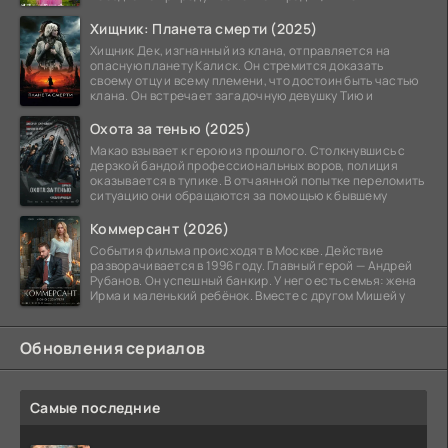
Хищник: Планета смерти (2025)
Хищник Дек, изгнанный из клана, отправляется на
опасную планету Калиск. Он стремится доказать
своему отцу и всему племени, что достоин быть частью
клана. Он встречает загадочную девушку Тию и
Охота за тенью (2025)
Макао взывает к герою из прошлого. Столкнувшись с
дерзкой бандой профессиональных воров, полиция
оказывается в тупике. В отчаянной попытке переломить
ситуацию они обращаются за помощью к бывшему
Коммерсант (2026)
События фильма происходят в Москве. Действие
разворачивается в 1996 году. Главный герой — Андрей
Рубанов. Он успешный банкир. У него есть семья: жена
Ирма и маленький ребёнок. Вместе с другом Мишей у
Обновления сериалов
Самые последние