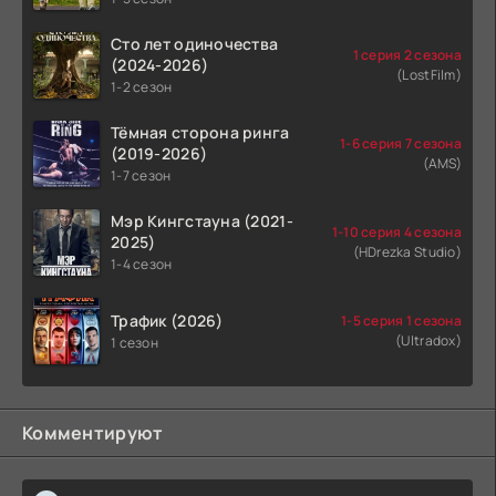
Сто лет одиночества
1 серия 2 сезона
(2024-2026)
(LostFilm)
1-2 сезон
Тёмная сторона ринга
1-6 серия 7 сезона
(2019-2026)
(AMS)
1-7 сезон
Мэр Кингстауна (2021-
1-10 серия 4 сезона
2025)
(HDrezka Studio)
1-4 сезон
Трафик (2026)
1-5 серия 1 сезона
(Ultradox)
1 сезон
Комментируют