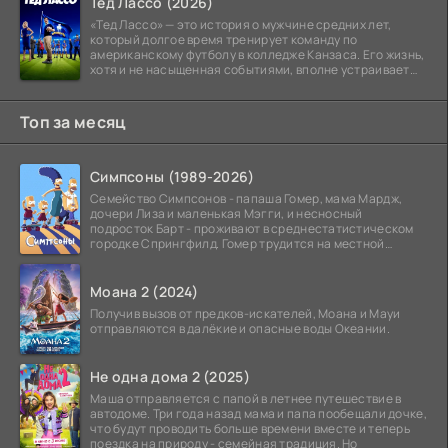
Тед Лассо (2026)
«Тед Лассо» — это история о мужчине средних лет,
который долгое время тренирует команду по
американскому футболу в колледже Канзаса. Его жизнь,
хотя и не насыщенная событиями, вполне устраивает
его:
Топ за месяц
Симпсоны (1989-2026)
Семейство Симпсонов - папаша Гомер, мама Мардж,
дочери Лиза и маленькая Мэгги, и несносный
подросток Барт - проживают в среднестатистическом
городке Спрингфилд. Гомер трудится на местной
атомной
Моана 2 (2024)
Получив вызов от предков-искателей, Моана и Мауи
отправляются в далёкие и опасные воды Океании.
Не одна дома 2 (2025)
Маша отправляется с папой в летнее путешествие в
автодоме. Три года назад мама и папа пообещали дочке,
что будут проводить больше времени вместе и теперь
поездка на природу - семейная традиция. Но