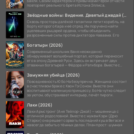
Бакли. Своим характером и привычками герой отчасти
повторяет реального Брета Истона Эллиса,
Звёздные войны: Видения. Девятый джедай (2026)
Сквозь просторы далёкой галактики летит корабль, на
борту которого Кара и её отряд. Им поручено найти
уцелевших рыцарей ордена, чтобы объединить
разрозненные силы против диктатора Наваама. Его
Богатыри (2026)
Современный школьник Ваня неожиданно
обнаруживает волшебный портал, который переносит
его в эпоху Древней Руси. Здесь он встречает двух
отважных богатырей — Фёдора и Ратибора. Вместе с
ними Ване
Замужняя убийца (2026)
Повседневность Ю Бо На безупречна. Женщина состоит
в счастливом браке с Квон Тэ Соном. Вместе они
воспитывают маленькую принцессу. Бо На чутко следит
за уютом, обустраивает интерьер, печёт пироги.
Лаки (2026)
Лаки Армстронг (Аня Тейлор-Джой) — мошенница с
отличной родословной. Вместе с мужем Кэри (Дрю
Старки) она решает сорвать последний куш в Вегасе и
навсегда забыть о тёмных делах. План прост: шумная