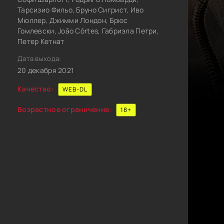
Тарсизио Фильо, Бруно Сигрист, Иво
Мюллер, Джимми Лондон, Брюс
Гомлевски, João Côrtes, Габриэла Петри,
Петер Кетнат
Дата выхода:
20 декабря 2021
Качество:
WEB-DL
Возрастное ограничение:
18+