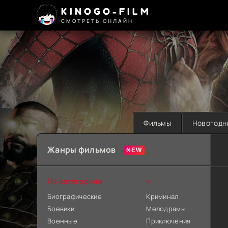
KINOGO-FILM
СМОТРЕТЬ ОНЛАЙН
Фильмы
Новогодн
Жанры фильмов
По категориям
+
Биографические
Криминал
Боевики
Мелодрамы
Военные
Приключения