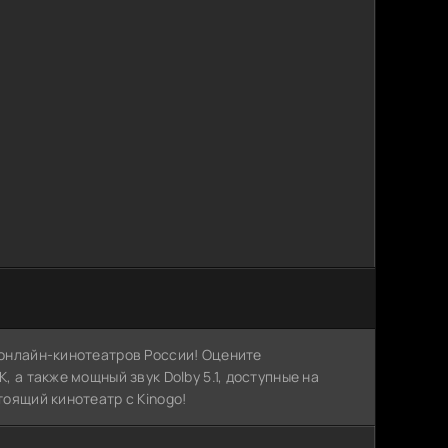
х онлайн-кинотеатров России! Оцените
, а также мощный звук Dolby 5.1, доступные на
тоящий кинотеатр с Kinogo!