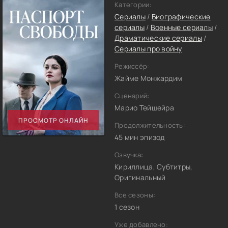
Категории:
Сериалы
/
Биографические
сериалы
/
Военные сериалы
/
Драматические сериалы
/
Сериалы про войну
Режиссёр:
Жайме Монжардим
Сценарий:
Марио Тейшейра
ПРОСМОТР ОНЛАЙН
Продолжительность:
45 мин эпизод
Озвучка:
Кириллица, Субтитры,
Оригинальный
Все сезоны:
1 сезон
Уже добавлено: