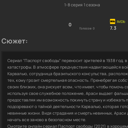
1-8 серия 1 сезона
0
7.3
Голосов:
0
Сюжет:
Сериал "Паспорт свободы" переносит зрителей в 1938 год, в
катастрофы. В атмосфере предчувствия надвигающейся вой
Карвалью, сотрудница бразильского консульства, располож
тех, кому грозит смертельная опасность. Пренебрегая соб
своих близких, она рискует всем, что имеет, чтобы помочь
используя свое служебное положение, Араси выдает фальш
предоставляя им возможность покинуть страну и избежать 
подозревают о тайной деятельности Карвалью, которая гот
невинные жизни. Видя страдания и смерть невинных, Арас
начать все заново в безопасном месте.
Смотрите онлайн сериал Паспорт свободы (2021) в хорошем 