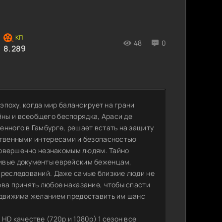
48
0
8.289
 эпоху, когда мир балансирует на грани
ны и всеобщего беспорядка, Араси де
енного в Гамбурге, решает встать на защиту
ственными интересами и безопасностью
 совершенно незнакомым людям. Тайно
ивые документы еврейским беженцам,
преследований. Даже самые близкие люди не
ова принять любое наказание, чтобы спасти
и движима желанием предоставить им шанс
HD качестве (720p и 1080p) 1 сезон все