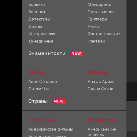
Боевики
Мелодрамы
Военные
Приключения
Детективы
Триллеры
Драмы
Ужасы
Исторические
Фантастические
Комедийные
Фэнтези
Знаменитости
Актеры
Актрисы
Адам Сэндлер
Ана де Армас
Джеки Чан
Сидни Суини
Страны
По фильмам
По сериалам
Американские фильмы
Американские
сериалы
Британские фильмы