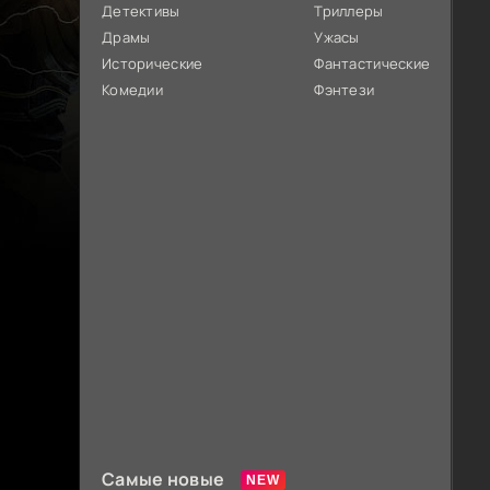
Детективы
Триллеры
Драмы
Ужасы
Исторические
Фантастические
Комедии
Фэнтези
Самые новые