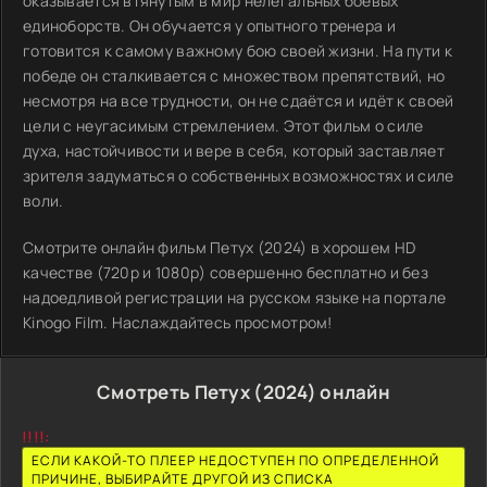
оказывается втянутым в мир нелегальных боевых
единоборств. Он обучается у опытного тренера и
готовится к самому важному бою своей жизни. На пути к
победе он сталкивается с множеством препятствий, но
несмотря на все трудности, он не сдаётся и идёт к своей
цели с неугасимым стремлением. Этот фильм о силе
духа, настойчивости и вере в себя, который заставляет
зрителя задуматься о собственных возможностях и силе
воли.
Смотрите онлайн фильм Петух (2024) в хорошем HD
качестве (720p и 1080p) совершенно бесплатно и без
надоедливой регистрации на русском языке на портале
Kinogo Film. Наслаждайтесь просмотром!
Смотреть Петух (2024) онлайн
!!!!:
ЕСЛИ КАКОЙ-ТО ПЛЕЕР НЕДОСТУПЕН ПО ОПРЕДЕЛЕННОЙ
ПРИЧИНЕ, ВЫБИРАЙТЕ ДРУГОЙ ИЗ СПИСКА