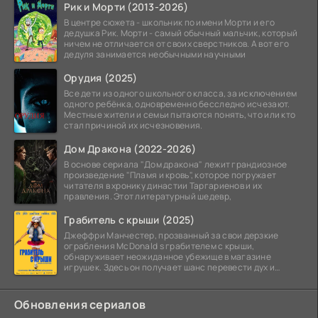
Рик и Морти (2013-2026)
В центре сюжета - школьник по имени Морти и его
дедушка Рик. Морти - самый обычный мальчик, который
ничем не отличается от своих сверстников. А вот его
дедуля занимается необычными научными
Орудия (2025)
Все дети из одного школьного класса, за исключением
одного ребёнка, одновременно бесследно исчезают.
Местные жители и семьи пытаются понять, что или кто
стал причиной их исчезновения.
Дом Дракона (2022-2026)
В основе сериала "Дом дракона" лежит грандиозное
произведение "Пламя и кровь", которое погружает
читателя в хронику династии Таргариенов и их
правления. Этот литературный шедевр,
Грабитель с крыши (2025)
Джеффри Манчестер, прозванный за свои дерзкие
ограбления McDonald s грабителем с крыши,
обнаруживает неожиданное убежище в магазине
игрушек. Здесь он получает шанс перевести дух и
залечь на дно. Но
Обновления сериалов