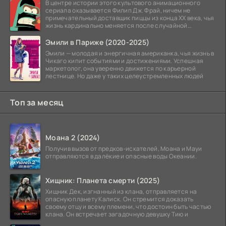
В центре истории этого культового анимационного
сериала оказывается Филип Дж. Фрай, ничем не
примечательный доставщик пиццы из конца XX века, чья
жизнь кардинально меняется после случайной
заморозки
Эмили в Париже (2020-2025)
Эмили — молодая и энергичная американка, чья жизнь в
Чикаго кипит событиями и достижениями. Успешная
маркетолог, она уверенно движется по карьерной
лестнице. Но даже у таких целеустремленных людей
Топ за месяц
Моана 2 (2024)
Получив вызов от предков-искателей, Моана и Мауи
отправляются в далёкие и опасные воды Океании.
Хищник: Планета смерти (2025)
Хищник Дек, изгнанный из клана, отправляется на
опасную планету Калиск. Он стремится доказать
своему отцу и всему племени, что достоин быть частью
клана. Он встречает загадочную девушку Тию и