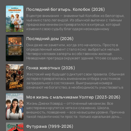
Последний богатырь. Колобок (2026)
В центре внимания — знаменитый Колобок из Белогорья,
чьё имя стало легендой. Из обычной выпечки с тайным
предназначением он превратился в хитреца, который
изменил свою судьбу благодаря неожиданному
Последний дом (2026)
Они даже не заметили, когда это началось. Просто в
определенный момент стало ясно: выбраться нельзя.
Четверо человек заперты в собственном жилище.
Неведомая преграда окружает здание. Что ее создало
—
Гонка животных (2026)
Жестокий мир будущего диктует свои правила. Обычная
лотерея превратилась в механизм отбора участников
запредельного состязания. Выигрышные номера
означают не богатство, а необходимость участвовать в
Моя жизнь с мальчиками Уолтер (2023-2026)
Жизнь Джеки Ховард — отточенный механизм. Все
шестеренки крутятся четко и слаженно. Школа,
внешность, поведение — все на высшем уровне. Причина
такой педантичности проста: только идеальная дочь
может
Футурама (1999-2026)