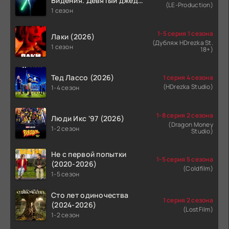
Видения. Девятый джедай
(LE-Production)
(2026)
1 сезон
1-5 серия 1 сезона
Лаки (2026)
(Дубляж HDrezka St.
1 сезон
18+)
Тед Лассо (2026)
1 серия 4 сезона
(HDrezka Studio)
1-4 сезон
1-8 серия 2 сезона
Люди Икс '97 (2026)
(Dragon Money
1-2 сезон
Studio)
Не с первой попытки
1-5 серия 5 сезона
(2020-2026)
(Coldfilm)
1-5 сезон
Сто лет одиночества
1 серия 2 сезона
(2024-2026)
(LostFilm)
1-2 сезон