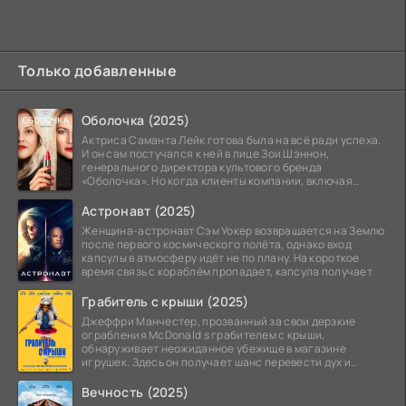
Только добавленные
Оболочка (2025)
Актриса Саманта Лейк готова была на всё ради успеха.
И он сам постучался к ней в лице Зои Шэннон,
генерального директора культового бренда
«Оболочка». Но когда клиенты компании, включая
восходящую
Астронавт (2025)
Женщина-астронавт Сэм Уокер возвращается на Землю
после первого космического полёта, однако вход
капсулы в атмосферу идёт не по плану. На короткое
время связь с кораблём пропадает, капсула получает
Грабитель с крыши (2025)
Джеффри Манчестер, прозванный за свои дерзкие
ограбления McDonald s грабителем с крыши,
обнаруживает неожиданное убежище в магазине
игрушек. Здесь он получает шанс перевести дух и
залечь на дно. Но
Вечность (2025)