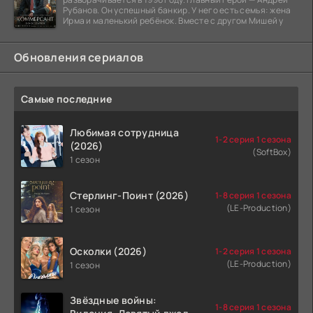
Рубанов. Он успешный банкир. У него есть семья: жена
Ирма и маленький ребёнок. Вместе с другом Мишей у
Обновления сериалов
Самые последние
Любимая сотрудница
1-2 серия 1 сезона
(2026)
(SoftBox)
1 сезон
Стерлинг-Поинт (2026)
1-8 серия 1 сезона
(LE-Production)
1 сезон
Осколки (2026)
1-2 серия 1 сезона
(LE-Production)
1 сезон
Звёздные войны:
1-8 серия 1 сезона