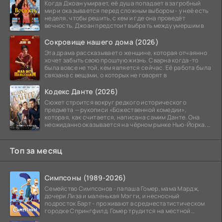
Когда Джоан умирает, её душа попадает в загробный
мир и оказывается перед сложным выбором - у неё есть
неделя, чтобы решить, с кем и где она проведёт
вечность. Джоан предстоит выбрать между умершим в
Сокровище нашего дома (2026)
Эта драма рассказывает о женщине, которая отчаянно
хочет забыть свою прошлую жизнь. Сварна когда-то
была вовсе не той, кем является сейчас. Её работа была
связана с вещами, о которых не говорят в
Кодекс Данте (2026)
Сюжет строится вокруг редкого исторического
предмета — рукописи «Божественной комедии»,
которая, как считается, написана самим Данте. Она
неожиданно оказывается на чёрном рынке Нью-Йорка.
Её покупает
Топ за месяц
Симпсоны (1989-2026)
Семейство Симпсонов - папаша Гомер, мама Мардж,
дочери Лиза и маленькая Мэгги, и несносный
подросток Барт - проживают в среднестатистическом
городке Спрингфилд. Гомер трудится на местной
атомной