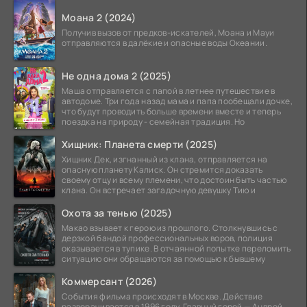
Моана 2 (2024)
Получив вызов от предков-искателей, Моана и Мауи
отправляются в далёкие и опасные воды Океании.
Не одна дома 2 (2025)
Маша отправляется с папой в летнее путешествие в
автодоме. Три года назад мама и папа пообещали дочке,
что будут проводить больше времени вместе и теперь
поездка на природу - семейная традиция. Но
Хищник: Планета смерти (2025)
Хищник Дек, изгнанный из клана, отправляется на
опасную планету Калиск. Он стремится доказать
своему отцу и всему племени, что достоин быть частью
клана. Он встречает загадочную девушку Тию и
Охота за тенью (2025)
Макао взывает к герою из прошлого. Столкнувшись с
дерзкой бандой профессиональных воров, полиция
оказывается в тупике. В отчаянной попытке переломить
ситуацию они обращаются за помощью к бывшему
Коммерсант (2026)
События фильма происходят в Москве. Действие
разворачивается в 1996 году. Главный герой — Андрей