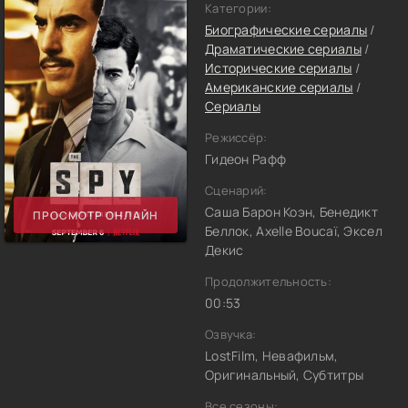
Категории:
Биографические сериалы
/
Драматические сериалы
/
Исторические сериалы
/
Американские сериалы
/
Сериалы
Режиссёр:
Гидеон Рафф
Сценарий:
Саша Барон Коэн, Бенедикт
ПРОСМОТР ОНЛАЙН
Беллок, Axelle Boucaï, Эксел
Декис
Продолжительность:
00:53
Озвучка:
LostFilm, Невафильм,
Оригинальный, Субтитры
Все сезоны: