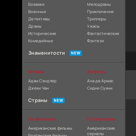
Боевики
Мелодрамы
Военные
Приключения
Детективы
Триллеры
Драмы
Ужасы
Исторические
Фантастические
Комедийные
Фэнтези
Знаменитости
Актеры
Актрисы
Адам Сэндлер
Ана де Армас
Джеки Чан
Сидни Суини
Страны
По фильмам
По сериалам
Американские фильмы
Американские
сериалы
Британские фильмы