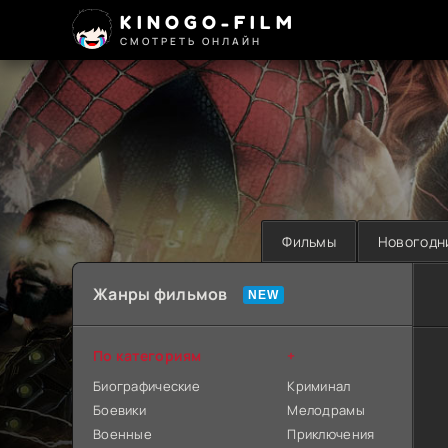
KINOGO-FILM
СМОТРЕТЬ ОНЛАЙН
Фильмы
Новогодн
Жанры фильмов
По категориям
+
Биографические
Криминал
Боевики
Мелодрамы
Военные
Приключения