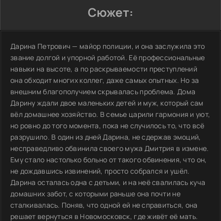
Сюжет:
Дарина Петрович — майор полиции, и она заслужила это
звание долгой и упорной работой. Её профессиональные
навыки на высоте, а по раскрываемости преступлений
она обходит многих коллег, даже самых опытных. Но за
внешним благополучием скрывалась проблема. Дома
Дарину ждали двое маленьких детей и муж, который сам
вёл домашнее хозяйство. В семье царили гармония и уют,
но ровно до того момента, пока не случилось то, что всё
разрушило. В один из дней Дарина, не сдержав эмоций,
несправедливо обвинила своего мужа Дмитрия в измене.
Ему стало настолько больно от такого обвинения, что он,
не дождавшись извинений, просто собрался и ушёл.
Дарина осталась одна с детьми, и на неё свалилась куча
домашних забот, с которыми раньше она почти не
сталкивалась. Поняв, что одной ей не справиться, она
решает вернуться в Новомосковск, где живёт её мать.