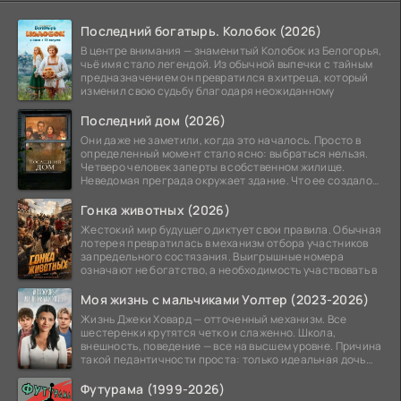
Последний богатырь. Колобок (2026)
В центре внимания — знаменитый Колобок из Белогорья,
чьё имя стало легендой. Из обычной выпечки с тайным
предназначением он превратился в хитреца, который
изменил свою судьбу благодаря неожиданному
Последний дом (2026)
Они даже не заметили, когда это началось. Просто в
определенный момент стало ясно: выбраться нельзя.
Четверо человек заперты в собственном жилище.
Неведомая преграда окружает здание. Что ее создало
—
Гонка животных (2026)
Жестокий мир будущего диктует свои правила. Обычная
лотерея превратилась в механизм отбора участников
запредельного состязания. Выигрышные номера
означают не богатство, а необходимость участвовать в
Моя жизнь с мальчиками Уолтер (2023-2026)
Жизнь Джеки Ховард — отточенный механизм. Все
шестеренки крутятся четко и слаженно. Школа,
внешность, поведение — все на высшем уровне. Причина
такой педантичности проста: только идеальная дочь
может
Футурама (1999-2026)