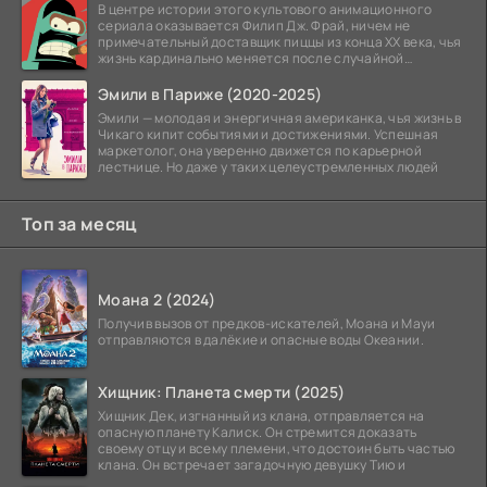
В центре истории этого культового анимационного
сериала оказывается Филип Дж. Фрай, ничем не
примечательный доставщик пиццы из конца XX века, чья
жизнь кардинально меняется после случайной
заморозки
Эмили в Париже (2020-2025)
Эмили — молодая и энергичная американка, чья жизнь в
Чикаго кипит событиями и достижениями. Успешная
маркетолог, она уверенно движется по карьерной
лестнице. Но даже у таких целеустремленных людей
Топ за месяц
Моана 2 (2024)
Получив вызов от предков-искателей, Моана и Мауи
отправляются в далёкие и опасные воды Океании.
Хищник: Планета смерти (2025)
Хищник Дек, изгнанный из клана, отправляется на
опасную планету Калиск. Он стремится доказать
своему отцу и всему племени, что достоин быть частью
клана. Он встречает загадочную девушку Тию и