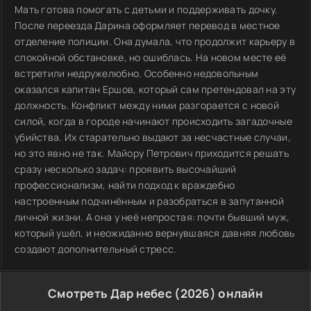
Мать готова помогать с детьми и поддерживать дочку.
После переезда Дарина оформляет перевод в местное
отделение полиции. Она думала, что продолжит карьеру в
спокойной обстановке, но ошиблась. На новом месте её
встретили недружелюбно. Особенно недовольным
оказался капитан Ершов, который сам претендовал на эту
должность. Конфликт между ними разгорается с новой
силой, когда в городе начинают происходить загадочные
убийства. Их старательно выдают за несчастные случаи,
но это явно не так. Майору Петрович приходится решать
сразу несколько задач: проявить высочайший
профессионализм, найти подход к враждебно
настроенным подчинённым и разобраться в запутанной
личной жизни. А она у неё непростая: почти бывший муж,
который ушёл, и неожиданно вернувшаяся давняя любовь
создают дополнительный стресс.
Смотреть Дар небес (2026) онлайн