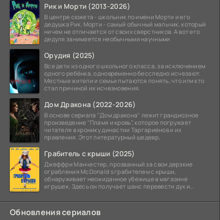
Рик и Морти (2013-2026)
В центре сюжета - школьник по имени Морти и его
дедушка Рик. Морти - самый обычный мальчик, который
ничем не отличается от своих сверстников. А вот его
дедуля занимается необычными научными
Орудия (2025)
Все дети из одного школьного класса, за исключением
одного ребёнка, одновременно бесследно исчезают.
Местные жители и семьи пытаются понять, что или кто
стал причиной их исчезновения.
Дом Дракона (2022-2026)
В основе сериала "Дом дракона" лежит грандиозное
произведение "Пламя и кровь", которое погружает
читателя в хронику династии Таргариенов и их
правления. Этот литературный шедевр,
Грабитель с крыши (2025)
Джеффри Манчестер, прозванный за свои дерзкие
ограбления McDonald s грабителем с крыши,
обнаруживает неожиданное убежище в магазине
игрушек. Здесь он получает шанс перевести дух и
залечь на дно. Но
Обновления сериалов