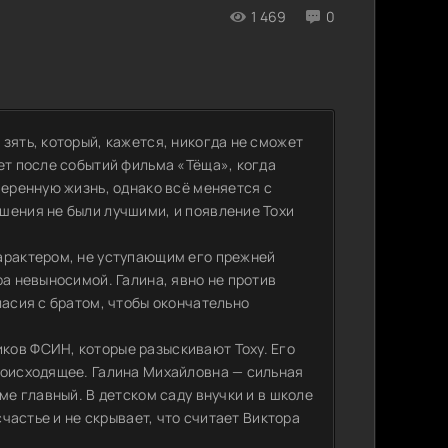
1 469
0
зять, который, кажется, никогда не сможет
ет после событий фильма «Тёща», когда
меренную жизнь, однако всё меняется с
шения не были лучшими, и появление Тохи
арактером, не уступающим его прежней
ра невыносимой. Галина, явно не против
ласия с братом, чтобы окончательно
ков ФСИН, которые разыскивают Тоху. Его
роисходящее. Галина Михайловна — сильная
ме главный. В детском саду внучки и в школе
счастье и не скрывает, что считает Виктора