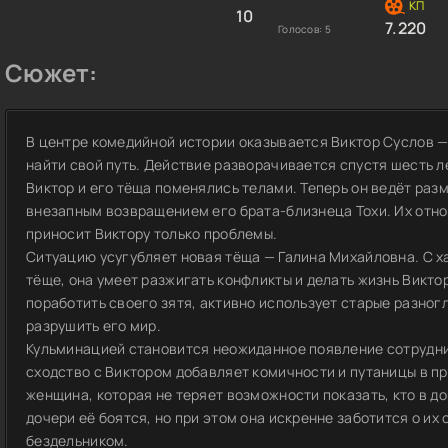
10
7.220
Голосов:
5
Сюжет:
В центре комедийной истории оказывается Виктор Суслов — 
найти свой путь. Действие разворачивается спустя шесть л
Виктор и его тёща поменялись телами. Теперь он ведёт раз
внезапным возвращением его брата-близнеца Тохи. Их отно
приносит Виктору только проблемы.
Ситуацию усугубляет новая тёща — Галина Михайловна. С х
тёще, она умеет разжигать конфликты и делать жизнь Викто
поработить своего зятя, активно использует старые разног
разрушить его мир.
Кульминацией становится неожиданное появление сотрудни
сходство с Виктором добавляет комичности и путаницы в п
женщина, которая не теряет возможности показать, кто в до
дочери её боятся, но при этом она искренне заботится о их 
бездельником.