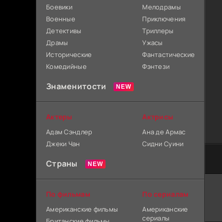
Боевики
Мелодрамы
Военные
Приключения
Детективы
Триллеры
Драмы
Ужасы
Исторические
Фантастические
Комедийные
Фэнтези
Знаменитости
Актеры
Актрисы
Адам Сэндлер
Ана де Армас
Джеки Чан
Сидни Суини
Страны
По фильмам
По сериалам
Американские фильмы
Американские
сериалы
Британские фильмы