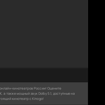
х онлайн-кинотеатров России! Оцените
, а также мощный звук Dolby 5.1, доступные на
тоящий кинотеатр с Kinogo!