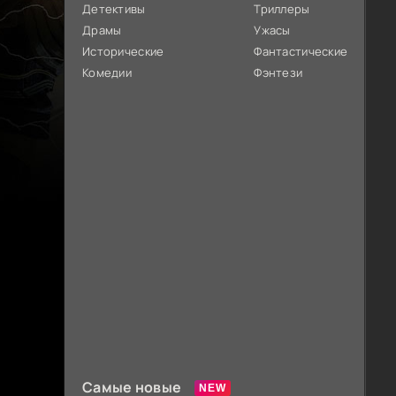
Детективы
Триллеры
Драмы
Ужасы
Исторические
Фантастические
Комедии
Фэнтези
Самые новые