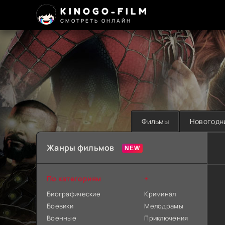
KINOGO-FILM
СМОТРЕТЬ ОНЛАЙН
Фильмы
Новогодн
Жанры фильмов
По категориям
+
Биографические
Криминал
Боевики
Мелодрамы
Военные
Приключения