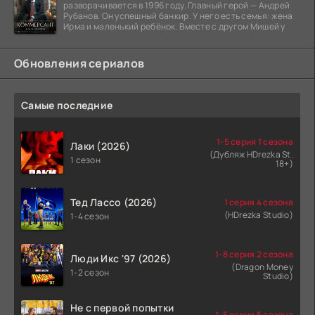
разворачивается в 1996 году. Главный герой — Андрей
Рубанов. Он успешный банкир. У него есть семья: жена
Ирма и маленький ребёнок. Вместе с другом Мишей у
Обновления сериалов
Самые последние
1-5 серия 1 сезона
Лаки (2026)
(Дубляж HDrezka St.
1 сезон
18+)
Тед Лассо (2026)
1 серия 4 сезона
(HDrezka Studio)
1-4 сезон
1-8 серия 2 сезона
Люди Икс '97 (2026)
(Dragon Money
1-2 сезон
Studio)
Не с первой попытки
1-5 серия 5 сезона