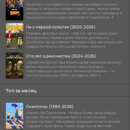
Люди Икс сталкиваются с новыми вызовами, пытаясь
наладить жизнь без профессора Ксавье. Не все члены
команды поддерживают лидерство Скотта Саммерса, и
сам Циклоп испытывает давление от новой роли. В
Не с первой попытки (2020-2026)
Карьера, дружба и семья — всё это часто происходит
безупречно с первого раза. Однако для Никки и
Джейсона так не повезло. Молодая пара несколько лет
подряд пыталась стать родителями, но все их
Сто лет одиночества (2024-2026)
Сериал погружает зрителей в захватывающую хронику
жизни нескольких поколений семьи Буэндиа,
охватывающую целый век в Латинской Америке — от
постколониальных 1820-х до бурных 1920-х.
Топ за месяц
Симпсоны (1989-2026)
Семейство Симпсонов - папаша Гомер, мама Мардж,
дочери Лиза и маленькая Мэгги, и несносный
подросток Барт - проживают в среднестатистическом
городке Спрингфилд. Гомер трудится на местной