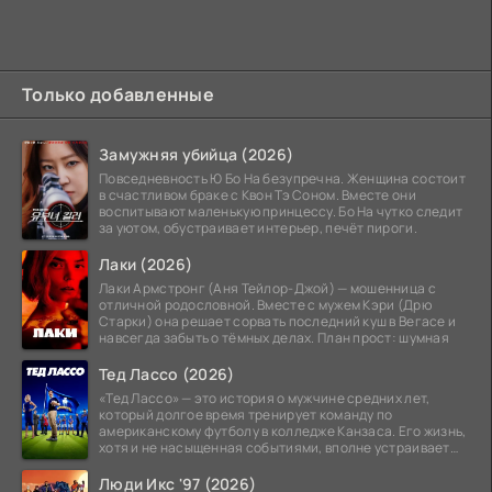
Только добавленные
Замужняя убийца (2026)
Повседневность Ю Бо На безупречна. Женщина состоит
в счастливом браке с Квон Тэ Соном. Вместе они
воспитывают маленькую принцессу. Бо На чутко следит
за уютом, обустраивает интерьер, печёт пироги.
Лаки (2026)
Лаки Армстронг (Аня Тейлор-Джой) — мошенница с
отличной родословной. Вместе с мужем Кэри (Дрю
Старки) она решает сорвать последний куш в Вегасе и
навсегда забыть о тёмных делах. План прост: шумная
Тед Лассо (2026)
«Тед Лассо» — это история о мужчине средних лет,
который долгое время тренирует команду по
американскому футболу в колледже Канзаса. Его жизнь,
хотя и не насыщенная событиями, вполне устраивает
его:
Люди Икс '97 (2026)