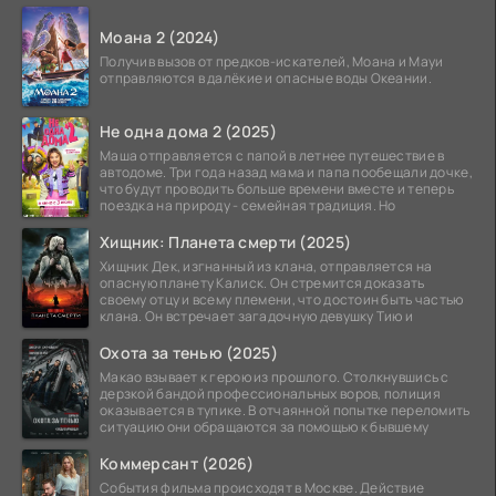
атомной
Моана 2 (2024)
Получив вызов от предков-искателей, Моана и Мауи
отправляются в далёкие и опасные воды Океании.
Не одна дома 2 (2025)
Маша отправляется с папой в летнее путешествие в
автодоме. Три года назад мама и папа пообещали дочке,
что будут проводить больше времени вместе и теперь
поездка на природу - семейная традиция. Но
Хищник: Планета смерти (2025)
Хищник Дек, изгнанный из клана, отправляется на
опасную планету Калиск. Он стремится доказать
своему отцу и всему племени, что достоин быть частью
клана. Он встречает загадочную девушку Тию и
Охота за тенью (2025)
Макао взывает к герою из прошлого. Столкнувшись с
дерзкой бандой профессиональных воров, полиция
оказывается в тупике. В отчаянной попытке переломить
ситуацию они обращаются за помощью к бывшему
Коммерсант (2026)
События фильма происходят в Москве. Действие