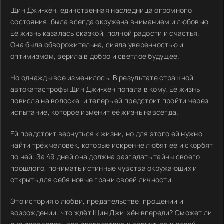
Щин Джи-хён, единственная наследница огромного
состояния, была всегда окружена вниманием и любовью.
Её жизнь казалась сказкой, полной радости и счастья.
Она была обворожительна, сияла уверенностью и
оптимизмом, верила в добро и светлое будущее.
Но однажды все изменилось. В результате страшной
автокатастрофы Щин Джи-хён попала в кому. Её жизнь
повисла на волоске, и теперь ей предстоит пройти через
испытание, которое изменит её жизнь навсегда.
Ей предстоит вернуться к жизни, но для этого ей нужно
найти трёх человек, которые искренне любят её и скорбят
по ней. За 49 дней она должна разгадать тайны своего
прошлого, понимать истинные чувства окружающих и
открыть для себя новые грани своей личности.
Это история о любви, предательстве, прощении и
возрождении. Что ждёт Щин Джи-хён впереди? Сможет ли