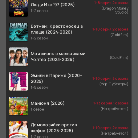
1-8 серия 2 сезона
Люди Икс '97 (2026)
(Dragon Money
1-2 сезон
Studio)
Бэтмен: Крестоносец в
1-10 серия 2 сезона
плаще (2024-2026)
(Coldfilm)
1-2 сезон
Моя жизнь с мальчиками
(ColdFilm)
Уолтер (2023-2026)
Эмили в Париже (2020-
1-10 серия 5 сезона
2025)
(Укр. Субтитры)
1-5 сезон
Манюня (2026)
1-13 серия 1 сезона
(Не требуется)
1 сезон
Домохозяйки против
1-10 серия 2 сезона
шефов (2025-2026)
(Не требуется)
1-2 сезон