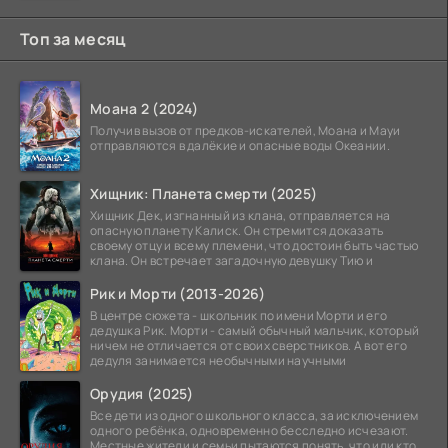
Топ за месяц
Моана 2 (2024)
Получив вызов от предков-искателей, Моана и Мауи
отправляются в далёкие и опасные воды Океании.
Хищник: Планета смерти (2025)
Хищник Дек, изгнанный из клана, отправляется на
опасную планету Калиск. Он стремится доказать
своему отцу и всему племени, что достоин быть частью
клана. Он встречает загадочную девушку Тию и
Рик и Морти (2013-2026)
В центре сюжета - школьник по имени Морти и его
дедушка Рик. Морти - самый обычный мальчик, который
ничем не отличается от своих сверстников. А вот его
дедуля занимается необычными научными
Орудия (2025)
Все дети из одного школьного класса, за исключением
одного ребёнка, одновременно бесследно исчезают.
Местные жители и семьи пытаются понять, что или кто