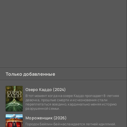
Только добавленные
Озеро Каддо (2024)
В тот момент когда на озере Каддо пропадает 8-летняя
девочка, прошлые смерти и исчезновения стали
переплетаться воедино, кардинально меняя историю
разрушенной семьи.
Мороженщик (2026)
Городок Бейлин-Бей наслаждается летней идиллией.