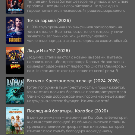
Теплые дни, беззаботная детвора на улицах, отсутствие
проблем — все дышит спокойствием. Но однажды в
городе появляется незнакомый продавец мороженого.
Точка взрыва (2026)
В 1986 году привычная жизнь финнов раскололась на
«до» и «после». Все началось с того, что преступники
захватили заложников. Улицы патрулировали
усиленные наряды, а страна следила за ходом событий,
Люди Икс '97 (2026)
Люди Икс сталкиваются с новыми вызовами, пытаясь
наладить жизнь без профессора Ксавье. Не все члены
команды поддерживают лидерство Скотта Саммерса, и
сам Циклоп испытывает давление от новой роли. В
Бэтмен: Крестоносец в плаще (2024-2026)
Готэм погружён в тьму преступности, и порой кажется,
что местная полиция бессильна против растущего зла.
Однако среди добросердечных горожан всё ещё живет
надежда на светлое будущее. И именно в этой
Последний богатырь. Колобок (2026)
В центре внимания — знаменитый Колобок из Белогорья,
чьё имя стало легендой. Из обычной выпечки с тайным
предназначением он превратился в хитреца, который
изменил свою судьбу благодаря неожиданному