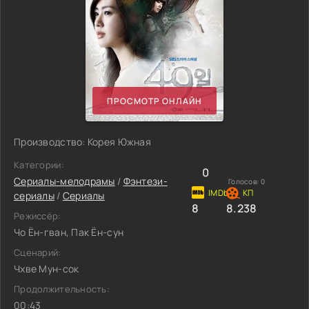
ПРОСМОТР ОНЛАЙН
Производство: Корея Южная
Категории:
0
Сериалы-мелодрамы
/
Фэнтези-
Голосов:
0
сериалы
/
Сериалы
8
8.238
Режиссёр:
Чо Ён-гван, Пак Ён-сун
Сценарий:
Чхве Мун-сок
Продолжительность:
00:43