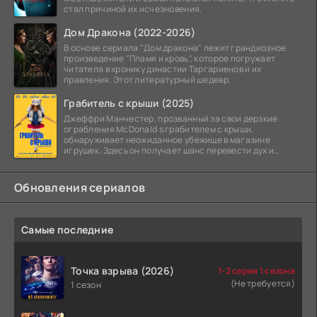
стал причиной их исчезновения.
Дом Дракона (2022-2026)
В основе сериала "Дом дракона" лежит грандиозное
произведение "Пламя и кровь", которое погружает
читателя в хронику династии Таргариенов и их
правления. Этот литературный шедевр,
Грабитель с крыши (2025)
Джеффри Манчестер, прозванный за свои дерзкие
ограбления McDonald s грабителем с крыши,
обнаруживает неожиданное убежище в магазине
игрушек. Здесь он получает шанс перевести дух и
залечь на дно. Но
Обновления сериалов
Самые последние
Точка взрыва (2026)
1-2 серия 1 сезона
(Не требуется)
1 сезон