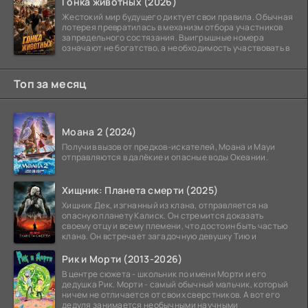
Гонка животных (2026)
Жестокий мир будущего диктует свои правила. Обычная
лотерея превратилась в механизм отбора участников
запредельного состязания. Выигрышные номера
означают не богатство, а необходимость участвовать в
Топ за месяц
Моана 2 (2024)
Получив вызов от предков-искателей, Моана и Мауи
отправляются в далёкие и опасные воды Океании.
Хищник: Планета смерти (2025)
Хищник Дек, изгнанный из клана, отправляется на
опасную планету Калиск. Он стремится доказать
своему отцу и всему племени, что достоин быть частью
клана. Он встречает загадочную девушку Тию и
Рик и Морти (2013-2026)
В центре сюжета - школьник по имени Морти и его
дедушка Рик. Морти - самый обычный мальчик, который
ничем не отличается от своих сверстников. А вот его
дедуля занимается необычными научными