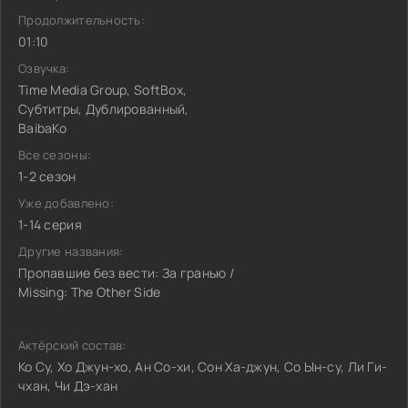
Продолжительность:
01:10
Озвучка:
Time Media Group, SoftBox,
Субтитры, Дублированный,
BaibaKo
Все сезоны:
1-2 сезон
Уже добавлено:
1-14 серия
Другие названия:
Пропавшие без вести: За гранью /
Missing: The Other Side
Актёрский состав:
Ко Су, Хо Джун-хо, Ан Со-хи, Сон Ха-джун, Со Ын-су, Ли Ги-
чхан, Чи Дэ-хан