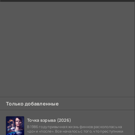
Только добавленные
Точка взрыва (2026)
В 1986 году привычная жизнь финнов раскололась на
«до» и «после». Все началось с того, что преступники