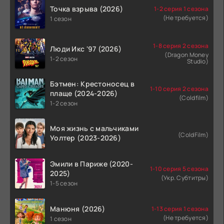
Точка взрыва (2026)
1-2 серия 1 сезона
(Не требуется)
1 сезон
1-8 серия 2 сезона
Люди Икс '97 (2026)
(Dragon Money
1-2 сезон
Studio)
Бэтмен: Крестоносец в
1-10 серия 2 сезона
плаще (2024-2026)
(Coldfilm)
1-2 сезон
Моя жизнь с мальчиками
(ColdFilm)
Уолтер (2023-2026)
Эмили в Париже (2020-
1-10 серия 5 сезона
2025)
(Укр. Субтитры)
1-5 сезон
Манюня (2026)
1-13 серия 1 сезона
(Не требуется)
1 сезон