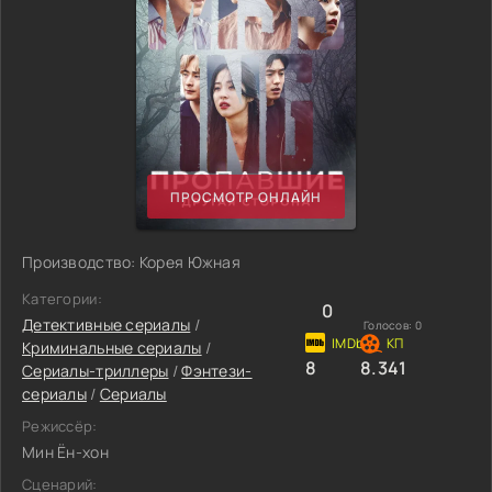
ПРОСМОТР ОНЛАЙН
Производство: Корея Южная
Категории:
0
Детективные сериалы
/
Голосов:
0
Криминальные сериалы
/
8
8.341
Сериалы-триллеры
/
Фэнтези-
сериалы
/
Сериалы
Режиссёр:
Мин Ён-хон
Сценарий: