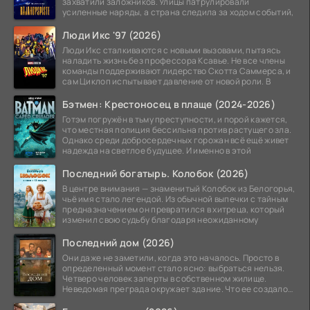
захватили заложников. Улицы патрулировали
усиленные наряды, а страна следила за ходом событий,
Люди Икс '97 (2026)
Люди Икс сталкиваются с новыми вызовами, пытаясь
наладить жизнь без профессора Ксавье. Не все члены
команды поддерживают лидерство Скотта Саммерса, и
сам Циклоп испытывает давление от новой роли. В
Бэтмен: Крестоносец в плаще (2024-2026)
Готэм погружён в тьму преступности, и порой кажется,
что местная полиция бессильна против растущего зла.
Однако среди добросердечных горожан всё ещё живет
надежда на светлое будущее. И именно в этой
Последний богатырь. Колобок (2026)
В центре внимания — знаменитый Колобок из Белогорья,
чьё имя стало легендой. Из обычной выпечки с тайным
предназначением он превратился в хитреца, который
изменил свою судьбу благодаря неожиданному
Последний дом (2026)
Они даже не заметили, когда это началось. Просто в
определенный момент стало ясно: выбраться нельзя.
Четверо человек заперты в собственном жилище.
Неведомая преграда окружает здание. Что ее создало
—