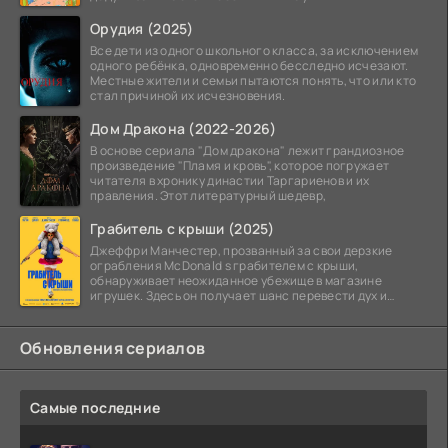
Орудия (2025)
Все дети из одного школьного класса, за исключением
одного ребёнка, одновременно бесследно исчезают.
Местные жители и семьи пытаются понять, что или кто
стал причиной их исчезновения.
Дом Дракона (2022-2026)
В основе сериала "Дом дракона" лежит грандиозное
произведение "Пламя и кровь", которое погружает
читателя в хронику династии Таргариенов и их
правления. Этот литературный шедевр,
Грабитель с крыши (2025)
Джеффри Манчестер, прозванный за свои дерзкие
ограбления McDonald s грабителем с крыши,
обнаруживает неожиданное убежище в магазине
игрушек. Здесь он получает шанс перевести дух и
залечь на дно. Но
Обновления сериалов
Самые последние