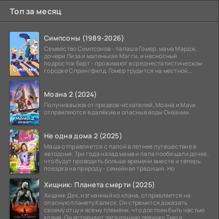
Топ за месяц
Симпсоны (1989-2026)
Семейство Симпсонов - папаша Гомер, мама Мардж,
дочери Лиза и маленькая Мэгги, и несносный
подросток Барт - проживают в среднестатистическом
городке Спрингфилд. Гомер трудится на местной
атомной
Моана 2 (2024)
Получив вызов от предков-искателей, Моана и Мауи
отправляются в далёкие и опасные воды Океании.
Не одна дома 2 (2025)
Маша отправляется с папой в летнее путешествие в
автодоме. Три года назад мама и папа пообещали дочке,
что будут проводить больше времени вместе и теперь
поездка на природу - семейная традиция. Но
Хищник: Планета смерти (2025)
Хищник Дек, изгнанный из клана, отправляется на
опасную планету Калиск. Он стремится доказать
своему отцу и всему племени, что достоин быть частью
клана. Он встречает загадочную девушку Тию и