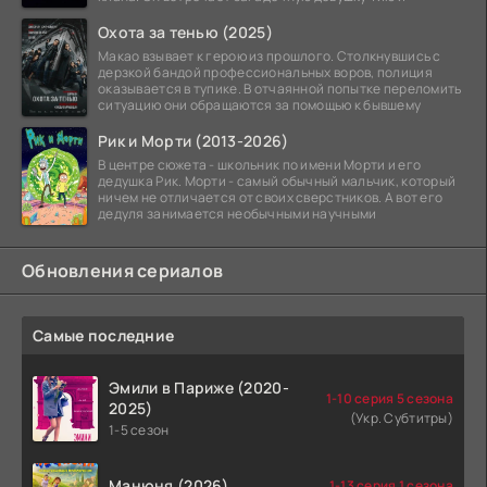
Охота за тенью (2025)
Макао взывает к герою из прошлого. Столкнувшись с
дерзкой бандой профессиональных воров, полиция
оказывается в тупике. В отчаянной попытке переломить
ситуацию они обращаются за помощью к бывшему
Рик и Морти (2013-2026)
В центре сюжета - школьник по имени Морти и его
дедушка Рик. Морти - самый обычный мальчик, который
ничем не отличается от своих сверстников. А вот его
дедуля занимается необычными научными
Обновления сериалов
Самые последние
Эмили в Париже (2020-
1-10 серия 5 сезона
2025)
(Укр. Субтитры)
1-5 сезон
Манюня (2026)
1-13 серия 1 сезона