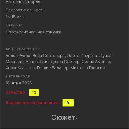
Антонио Лагарде
Продолжительность:
1 ч 15 мин
Озвучка:
Профессиональная озвучка
Актёрский состав:
Белен Руэда, Вера Сентенера, Элена Ирурета, Луиса
Мерелас, Белен Экия, Диана Сампер, Селия Аманте,
Хорхе Фуэнтес, Глэдис Балагер, Микаела Грандиа
Дата выхода:
18 июня 2026
Качество:
TS
Возрастное ограничение:
18+
Сюжет: