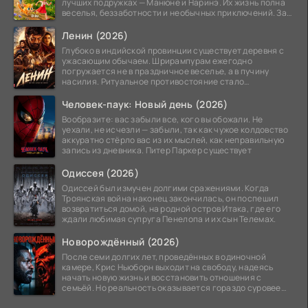
лучших подружках — Манюне и Наринэ. Их жизнь полна
веселья, беззаботности и необычных приключений. За
девочками
Ленин (2026)
Глубоко в индийской провинции существует деревня с
ужасающим обычаем. Шрирампурам ежегодно
погружается не в праздничное веселье, а в пучину
насилия. Ритуальное противостояние стало
обязательной
Человек-паук: Новый день (2026)
Вообразите: вас забыли все, кого вы обожали. Не
уехали, не исчезли — забыли, так как чужое колдовство
аккуратно стёрло вас из их мыслей, как неправильную
запись из дневника. Питер Паркер существует
Одиссея (2026)
Одиссей был измучен долгими сражениями. Когда
Троянская война наконец закончилась, он поспешил
возвратиться домой, на родной остров Итака, где его
ждали любимая супруга Пенелопа и их сын Телемах.
Новорождённый (2026)
После семи долгих лет, проведённых в одиночной
камере, Крис Ньюборн выходит на свободу, надеясь
начать новую жизнь и восстановить отношения с
семьёй. Но реальность оказывается гораздо суровее
его