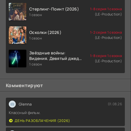
Стерлинг-Поинт (2026)
1-8 серия 1 сезона
(LE-Production)
1 сезон
Осколки (2026)
1-2 серия 1 сезона
(LE-Production)
1 сезон
Звёздные войны:
1-8 серия 1 сезона
Видения. Девятый джедай
(LE-Production)
(2026)
1 сезон
Комментируют
Glenna
01.08.26
Классный фильм.
ДЕНЬ РАЗОБЛАЧЕНИЯ (2026)