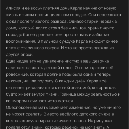
Алисия и её восьмилетняя дочь Карла начинают новую
жизнь в тихом провинциальном городке. Они переезжают
сюда после тяжёлого развода. Однако старый чердак в
доме, который долго стоял без жильцов, хранит нечто
гораздо более древнее, чем просто пыль и забытые
воспоминания. В пыльном сундуке Карла находит синее
платье старинного покроя. И это не просто одежда из
другой эпохи.
Едва надев эту на удивление чистую вещь, девочка
начинает слышать детский голос. Он принадлежит её
ровеснице, которая долгие годы была одна и теперь
наконец нашла подругу. С каждым днём Карла всё
сильнее привязывается к новой знакомой, которая как
будто живёт внутри ткани. Граница между реальностью и
кошмаром начинает истончаться.
Обеспокоенная мать замечает изменения, но уже ничего
не может сделать. Вместо весёлого детского смеха в
комнатах звучат мрачные чужие голоса. На рисунках
появляются знаки, которых ребёнок не мог знать. А