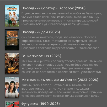
Последний богатырь. Колобок (2026)
В центре внимания — знаменитый Колобок из Белогорья,
чьё имя стало легендой. Из обычной выпечки с тайным
предназначением он превратился в хитреца, который
изменил свою судьбу благодаря неожиданному
Последний дом (2026)
Они даже не заметили, когда это началось. Просто в
определенный момент стало ясно: выбраться нельзя.
Четверо человек заперты в собственном жилище.
Неведомая преграда окружает здание. Что ее создало
—
Гонка животных (2026)
Жестокий мир будущего диктует свои правила. Обычная
лотерея превратилась в механизм отбора участников
запредельного состязания. Выигрышные номера
означают не богатство, а необходимость участвовать в
Моя жизнь с мальчиками Уолтер (2023-2026)
Жизнь Джеки Ховард — отточенный механизм. Все
шестеренки крутятся четко и слаженно. Школа,
внешность, поведение — все на высшем уровне. Причина
такой педантичности проста: только идеальная дочь
может
Футурама (1999-2026)