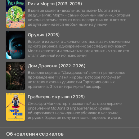
Рик и Морти (2013-2026)
В центре сюжета - школьник по имени Морти и его
дедушка Рик. Морти - самый обычный мальчик, который
ничем не отличается от своих сверстников. А вот его
дедуля занимается необычными научными
Орудия (2025)
Все дети из одного школьного класса, за исключением
одного ребёнка, одновременно бесследно исчезают.
Местные жители и семьи пытаются понять, что или кто
стал причиной их исчезновения.
Дом Дракона (2022-2026)
В основе сериала "Дом дракона" лежит грандиозное
произведение "Пламя и кровь", которое погружает
читателя в хронику династии Таргариенов и их
правления. Этот литературный шедевр,
Грабитель с крыши (2025)
Джеффри Манчестер, прозванный за свои дерзкие
ограбления McDonald s грабителем с крыши,
обнаруживает неожиданное убежище в магазине
игрушек. Здесь он получает шанс перевести дух и
залечь на дно. Но
Обновления сериалов