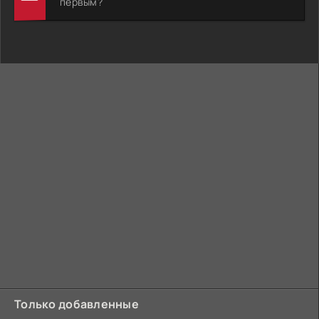
первым?
Только добавленные