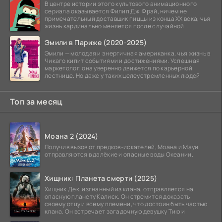
В центре истории этого культового анимационного
сериала оказывается Филип Дж. Фрай, ничем не
примечательный доставщик пиццы из конца XX века, чья
жизнь кардинально меняется после случайной
заморозки
Эмили в Париже (2020-2025)
Эмили — молодая и энергичная американка, чья жизнь в
Чикаго кипит событиями и достижениями. Успешная
маркетолог, она уверенно движется по карьерной
лестнице. Но даже у таких целеустремленных людей
Топ за месяц
Моана 2 (2024)
Получив вызов от предков-искателей, Моана и Мауи
отправляются в далёкие и опасные воды Океании.
Хищник: Планета смерти (2025)
Хищник Дек, изгнанный из клана, отправляется на
опасную планету Калиск. Он стремится доказать
своему отцу и всему племени, что достоин быть частью
клана. Он встречает загадочную девушку Тию и