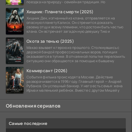
поездка на природу - семейная традиция. Но
Хищник: Планета смерти (2025)
Хищник Дек, изгнанный из клана, отправляется на
опасную планету Калиск. Он стремится доказать
своему отцу и всему племени, что достоин быть частью
клана. Он встречает загадочную девушку Тию и
Охота за тенью (2025)
Макао взывает к герою из прошлого. Столкнувшись с
дерзкой бандой профессиональных воров, полиция
оказывается в тупике. В отчаянной попытке переломить
ситуацию они обращаются за помощью к бывшему
Коммерсант (2026)
События фильма происходят в Москве. Действие
разворачивается в 1996 году. Главный герой — Андрей
Рубанов. Он успешный банкир. У него есть семья: жена
Ирма и маленький ребёнок. Вместе с другом Мишей у
Обновления сериалов
Самые последние