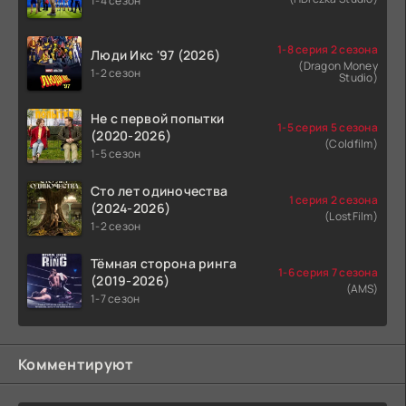
1-4 сезон
1-8 серия 2 сезона
Люди Икс '97 (2026)
(Dragon Money
1-2 сезон
Studio)
Не с первой попытки
1-5 серия 5 сезона
(2020-2026)
(Coldfilm)
1-5 сезон
Сто лет одиночества
1 серия 2 сезона
(2024-2026)
(LostFilm)
1-2 сезон
Тёмная сторона ринга
1-6 серия 7 сезона
(2019-2026)
(AMS)
1-7 сезон
Комментируют