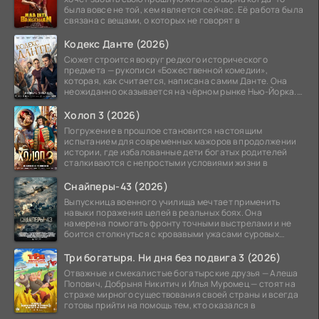
была вовсе не той, кем является сейчас. Её работа была
связана с вещами, о которых не говорят в
Кодекс Данте (2026)
Сюжет строится вокруг редкого исторического
предмета — рукописи «Божественной комедии»,
которая, как считается, написана самим Данте. Она
неожиданно оказывается на чёрном рынке Нью-Йорка.
Её покупает
Холоп 3 (2026)
Погружение в прошлое становится настоящим
испытанием для современных мажоров в продолжении
истории, где избалованные дети богатых родителей
сталкиваются с непростыми условиями жизни в
Снайперы-43 (2026)
Выпускница военного училища мечтает применить
навыки поражения целей в реальных боях. Она
намерена помогать фронту точными выстрелами и не
боится столкнуться с кровавыми ужасами суровых
сражений.
Три богатыря. Ни дня без подвига 3 (2026)
Отважные и смекалистые богатырские друзья — Алеша
Попович, Добрыня Никитич и Илья Муромец — стоят на
страже мирного существования своей страны и всегда
готовы прийти на помощь тем, кто оказался в