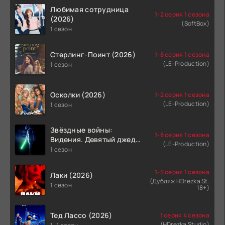
Любимая сотрудница
1-2 серия 1 сезона
(2026)
(SoftBox)
1 сезон
Стерлинг-Поинт (2026)
1-8 серия 1 сезона
(LE-Production)
1 сезон
Осколки (2026)
1-2 серия 1 сезона
(LE-Production)
1 сезон
Звёздные войны:
1-8 серия 1 сезона
Видения. Девятый джедай
(LE-Production)
(2026)
1 сезон
1-5 серия 1 сезона
Лаки (2026)
(Дубляж HDrezka St.
1 сезон
18+)
Тед Лассо (2026)
1 серия 4 сезона
(HDrezka Studio)