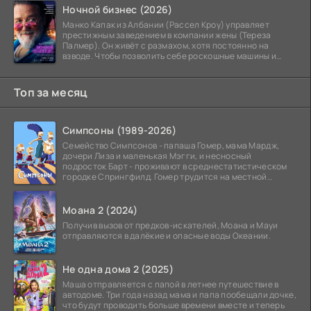
Ночной бизнес (2026)
Манко Капак из Албании (Рассел Кроу) управляет
престижным заведением в компании жены (Тереза
Палмер). Он живёт с размахом, хотя постоянно на
взводе. Чтобы позволить себе роскошные машины и
жильё в
Топ за месяц
Симпсоны (1989-2026)
Семейство Симпсонов - папаша Гомер, мама Мардж,
дочери Лиза и маленькая Мэгги, и несносный
подросток Барт - проживают в среднестатистическом
городке Спрингфилд. Гомер трудится на местной
атомной
Моана 2 (2024)
Получив вызов от предков-искателей, Моана и Мауи
отправляются в далёкие и опасные воды Океании.
Не одна дома 2 (2025)
Маша отправляется с папой в летнее путешествие в
автодоме. Три года назад мама и папа пообещали дочке,
что будут проводить больше времени вместе и теперь