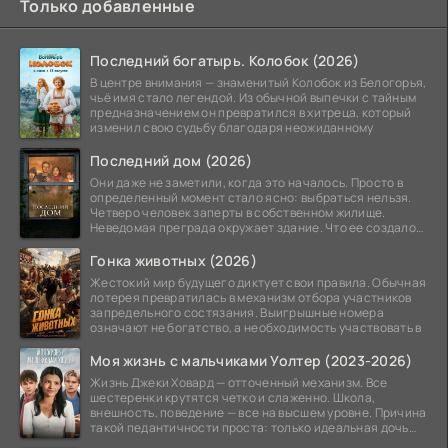
Только добавленные
Последний богатырь. Колобок (2026)
В центре внимания — знаменитый Колобок из Белогорья,
чьё имя стало легендой. Из обычной выпечки с тайным
предназначением он превратился в хитреца, который
изменил свою судьбу благодаря неожиданному
Последний дом (2026)
Они даже не заметили, когда это началось. Просто в
определенный момент стало ясно: выбраться нельзя.
Четверо человек заперты в собственном жилище.
Неведомая преграда окружает здание. Что ее создало
—
Гонка животных (2026)
Жестокий мир будущего диктует свои правила. Обычная
лотерея превратилась в механизм отбора участников
запредельного состязания. Выигрышные номера
означают не богатство, а необходимость участвовать в
Моя жизнь с мальчиками Уолтер (2023-2026)
Жизнь Джеки Ховард — отточенный механизм. Все
шестеренки крутятся четко и слаженно. Школа,
внешность, поведение — все на высшем уровне. Причина
такой педантичности проста: только идеальная дочь
может