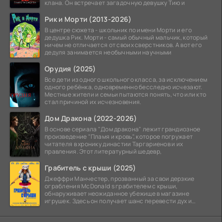
клана. Он встречает загадочную девушку Тию и
Рик и Морти (2013-2026)
В центре сюжета - школьник по имени Морти и его
дедушка Рик. Морти - самый обычный мальчик, который
ничем не отличается от своих сверстников. А вот его
дедуля занимается необычными научными
Орудия (2025)
Все дети из одного школьного класса, за исключением
одного ребёнка, одновременно бесследно исчезают.
Местные жители и семьи пытаются понять, что или кто
стал причиной их исчезновения.
Дом Дракона (2022-2026)
В основе сериала "Дом дракона" лежит грандиозное
произведение "Пламя и кровь", которое погружает
читателя в хронику династии Таргариенов и их
правления. Этот литературный шедевр,
Грабитель с крыши (2025)
Джеффри Манчестер, прозванный за свои дерзкие
ограбления McDonald s грабителем с крыши,
обнаруживает неожиданное убежище в магазине
игрушек. Здесь он получает шанс перевести дух и
залечь на дно. Но