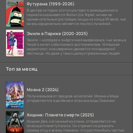
Футурама (1999-2026)
В центре истории этого культового анимационного
сериала оказывается Филип Дж. Фрай, ничем не
примечательный доставщик пиццы из конца XX века, чья
жизнь кардинально меняется после случайной
заморозки
Эмили в Париже (2020-2025)
Эмили — молодая и энергичная американка, чья жизнь в
Чикаго кипит событиями и достижениями. Успешная
маркетолог, она уверенно движется по карьерной
лестнице. Но даже у таких целеустремленных людей
Топ за месяц
Моана 2 (2024)
Получив вызов от предков-искателей, Моана и Мауи
отправляются в далёкие и опасные воды Океании.
Хищник: Планета смерти (2025)
Хищник Дек, изгнанный из клана, отправляется на
опасную планету Калиск. Он стремится доказать
своему отцу и всему племени, что достоин быть частью