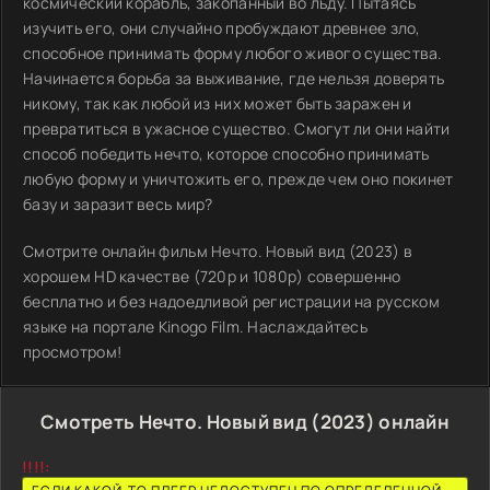
космический корабль, закопанный во льду. Пытаясь
изучить его, они случайно пробуждают древнее зло,
способное принимать форму любого живого существа.
Начинается борьба за выживание, где нельзя доверять
никому, так как любой из них может быть заражен и
превратиться в ужасное существо. Смогут ли они найти
способ победить нечто, которое способно принимать
любую форму и уничтожить его, прежде чем оно покинет
базу и заразит весь мир?
Смотрите онлайн фильм Нечто. Новый вид (2023) в
хорошем HD качестве (720p и 1080p) совершенно
бесплатно и без надоедливой регистрации на русском
языке на портале Kinogo Film. Наслаждайтесь
просмотром!
Смотреть Нечто. Новый вид (2023) онлайн
!!!!: