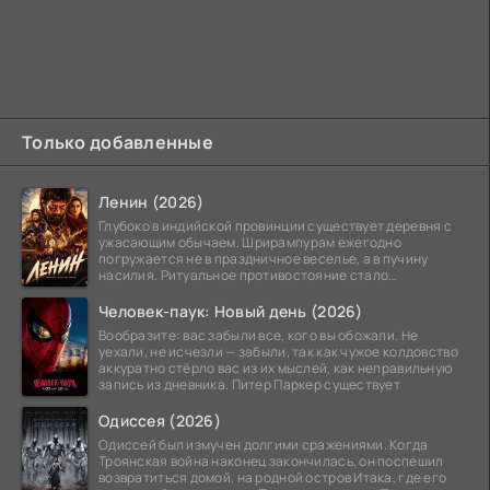
Только добавленные
Ленин (2026)
Глубоко в индийской провинции существует деревня с
ужасающим обычаем. Шрирампурам ежегодно
погружается не в праздничное веселье, а в пучину
насилия. Ритуальное противостояние стало
обязательной
Человек-паук: Новый день (2026)
Вообразите: вас забыли все, кого вы обожали. Не
уехали, не исчезли — забыли, так как чужое колдовство
аккуратно стёрло вас из их мыслей, как неправильную
запись из дневника. Питер Паркер существует
Одиссея (2026)
Одиссей был измучен долгими сражениями. Когда
Троянская война наконец закончилась, он поспешил
возвратиться домой, на родной остров Итака, где его