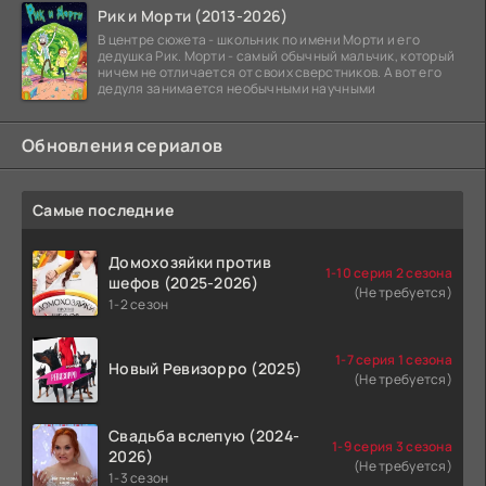
Рик и Морти (2013-2026)
В центре сюжета - школьник по имени Морти и его
дедушка Рик. Морти - самый обычный мальчик, который
ничем не отличается от своих сверстников. А вот его
дедуля занимается необычными научными
Обновления сериалов
Самые последние
Домохозяйки против
1-10 серия 2 сезона
шефов (2025-2026)
(Не требуется)
1-2 сезон
1-7 серия 1 сезона
Новый Ревизорро (2025)
(Не требуется)
Свадьба вслепую (2024-
1-9 серия 3 сезона
2026)
(Не требуется)
1-3 сезон