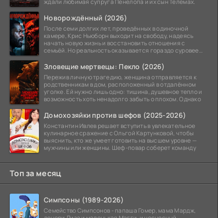
ждали любимая супруга Пенелопа и их сын Телемах.
Новорождённый (2026)
После семи долгих лет, проведённых в одиночной
камере, Крис Ньюборн выходит на свободу, надеясь
начать новую жизнь и восстановить отношения с
семьёй. Но реальность оказывается гораздо суровее
его
Зловещие мертвецы: Пекло (2026)
Пережив личную трагедию, женщина отправляется к
родственникам в дом, расположенный в отдалённом
уголке. Ей нужно лишь одно: тишина, душевное тепло и
возможность хоть ненадолго забыть о плохом. Однако
Домохозяйки против шефов (2025-2026)
Константин Ивлев решает вступить в увлекательное
кулинарное сражение с Ольгой Картунковой, чтобы
выяснить, кто же умеет готовить на высшем уровне —
мужчины или женщины. Шеф-повар соберет команду
Топ за месяц
Симпсоны (1989-2026)
Семейство Симпсонов - папаша Гомер, мама Мардж,
дочери Лиза и маленькая Мэгги, и несносный