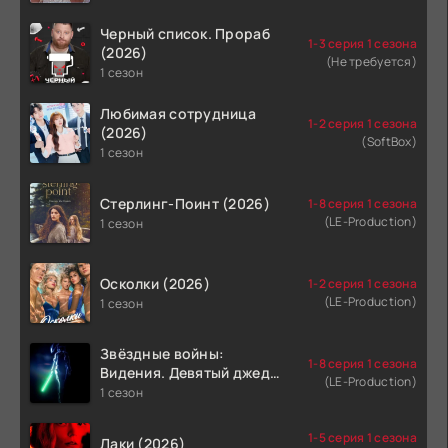
Черный список. Прораб
1-3 серия 1 сезона
(2026)
(Не требуется)
1 сезон
Любимая сотрудница
1-2 серия 1 сезона
(2026)
(SoftBox)
1 сезон
Стерлинг-Поинт (2026)
1-8 серия 1 сезона
(LE-Production)
1 сезон
Осколки (2026)
1-2 серия 1 сезона
(LE-Production)
1 сезон
Звёздные войны:
1-8 серия 1 сезона
Видения. Девятый джедай
(LE-Production)
(2026)
1 сезон
1-5 серия 1 сезона
Лаки (2026)