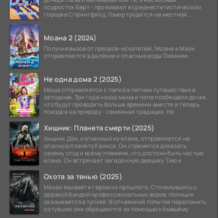
подросток Барт - проживают в среднестатистическом
городке Спрингфилд. Гомер трудится на местной
атомной
Моана 2 (2024)
Получив вызов от предков-искателей, Моана и Мауи
отправляются в далёкие и опасные воды Океании.
Не одна дома 2 (2025)
Маша отправляется с папой в летнее путешествие в
автодоме. Три года назад мама и папа пообещали дочке,
что будут проводить больше времени вместе и теперь
поездка на природу - семейная традиция. Но
Хищник: Планета смерти (2025)
Хищник Дек, изгнанный из клана, отправляется на
опасную планету Калиск. Он стремится доказать
своему отцу и всему племени, что достоин быть частью
клана. Он встречает загадочную девушку Тию и
Охота за тенью (2025)
Макао взывает к герою из прошлого. Столкнувшись с
дерзкой бандой профессиональных воров, полиция
оказывается в тупике. В отчаянной попытке переломить
ситуацию они обращаются за помощью к бывшему