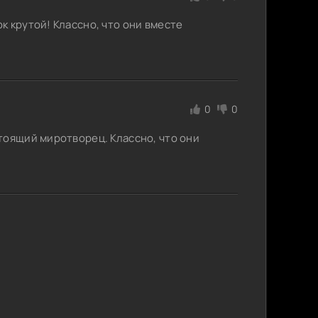
 крутой! Классно, что они вместе
0
0
тоящий миротворец. Классно, что они