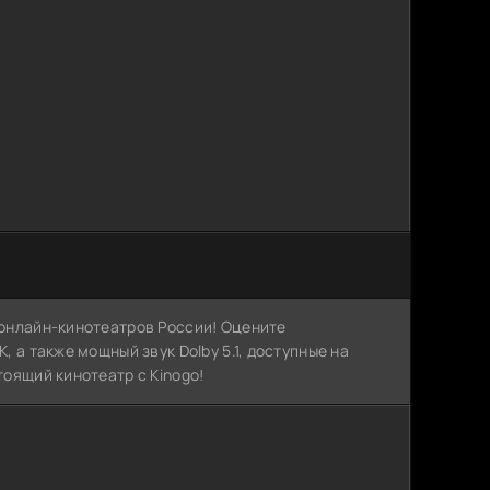
х онлайн-кинотеатров России! Оцените
, а также мощный звук Dolby 5.1, доступные на
тоящий кинотеатр с Kinogo!