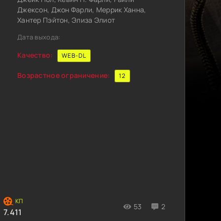
Джексон, Джон Фарли, Меррик Ханна,
Хантер Пэйтон, Элиза Элиот
Дата выхода:
Качество:
WEB-DL
Возрастное ограничение:
12
53
2
7.411