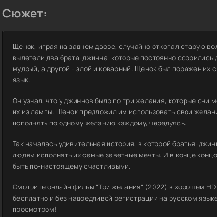
Сюжет:
Щенок, играя на заднем дворе, случайно откопал старую вол
вылетели два брата-джинна, которые постоянно ссорились д
мудрый, а другой - злой и коварный. Щенок был поражен их
язык.
Он узнал, что у джиннов было по три желания, которые они 
их из лампы. Щенок предложил им использовать свои желани
исполнять по одному желанию каждому, чередуясь.
Так началась удивительная история, в которой братья-джин
людям исполнять их самые заветные мечты. И в конце концов
быть по-настоящему счастливыми.
Смотрите онлайн фильм "Три желания" (2022) в хорошем HD
бесплатно и без надоедливой регистрации на русском языке
просмотром!