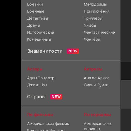
Боевики
Мелодрамы
Военные
Приключения
Детективы
Триллеры
Драмы
Ужасы
Исторические
Фантастические
Комедийные
Фэнтези
Знаменитости
Актеры
Актрисы
Адам Сэндлер
Ана де Армас
Джеки Чан
Сидни Суини
Страны
По фильмам
По сериалам
Американские фильмы
Американские
сериалы
Британские фильмы