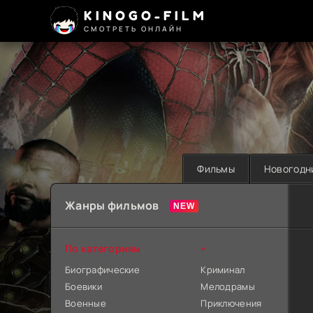
KINOGO-FILM
СМОТРЕТЬ ОНЛАЙН
Фильмы
Новогодн
Жанры фильмов
По категориям
+
Биографические
Криминал
Боевики
Мелодрамы
Военные
Приключения