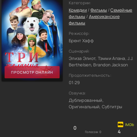
Категории:
Комедии
/
Фильмы
/
Семейные
фильмы
/
Американские
фильмы
Режиссёр:
Брент Хафф
Сценарий:
Элиза Элиот, Тэмми Апана, J.J.
Berthelsen, Brandon Jackson
ПРОСМОТР ОНЛАЙН
Продолжительность:
01:29
Озвучка:
Дублированный,
Оригинальный, Субтитры
0
4
Голосов:
0