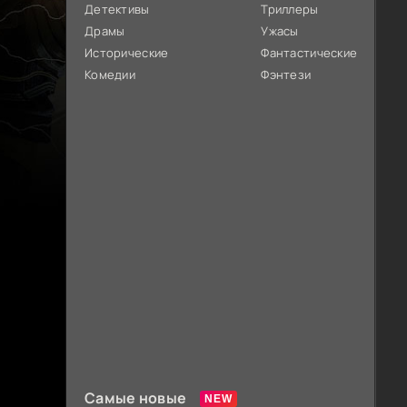
Детективы
Триллеры
Драмы
Ужасы
Исторические
Фантастические
Комедии
Фэнтези
Самые новые