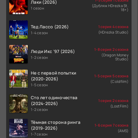
1-5 серия 1 сезона
Лаки (2026)
(Дубляж HDrezka St.
1 сезон
18+)
Тед Лассо (2026)
1 серия 4 сезона
(HDrezka Studio)
1-4 сезон
1-8 серия 2 сезона
Люди Икс '97 (2026)
(Dragon Money
1-2 сезон
Studio)
Не с первой попытки
1-5 серия 5 сезона
(2020-2026)
(Coldfilm)
1-5 сезон
Сто лет одиночества
1 серия 2 сезона
(2024-2026)
(LostFilm)
1-2 сезон
Тёмная сторона ринга
1-6 серия 7 сезона
(2019-2026)
(AMS)
1-7 сезон