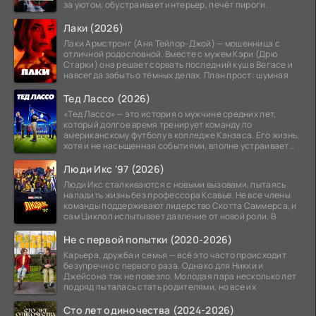
за уютом, обустраивает интерьер, печёт пироги.
Лаки (2026)
Лаки Армстронг (Аня Тейлор-Джой) — мошенница с
отличной родословной. Вместе с мужем Кэри (Дрю
Старки) она решает сорвать последний куш в Вегасе и
навсегда забыть о тёмных делах. План прост: шумная
Тед Лассо (2026)
«Тед Лассо» — это история о мужчине средних лет,
который долгое время тренирует команду по
американскому футболу в колледже Канзаса. Его жизнь,
хотя и не насыщенная событиями, вполне устраивает
его:
Люди Икс '97 (2026)
Люди Икс сталкиваются с новыми вызовами, пытаясь
наладить жизнь без профессора Ксавье. Не все члены
команды поддерживают лидерство Скотта Саммерса, и
сам Циклоп испытывает давление от новой роли. В
Не с первой попытки (2020-2026)
Карьера, дружба и семья — всё это часто происходит
безупречно с первого раза. Однако для Никки и
Джейсона так не повезло. Молодая пара несколько лет
подряд пыталась стать родителями, но все их
Сто лет одиночества (2024-2026)