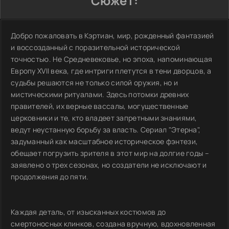
Сюжет:
Добро пожаловать в Кэртиан, мир, рожденный фантазией
и воссозданный с поразительной исторической
точностью. Не Средневековье, но эпоха, напоминающая
Европу XVII века, где интриги плетутся в тени дворцов, а
судьбы решаются не только силой оружия, но и
мистическими ритуалами. Здесь потомки древних
правителей, их верные вассалы, могущественные
церковники и те, кто владеет запретными знаниями,
ведут неустанную борьбу за власть. Сериал "Этерна",
задуманный как масштабное историческое фэнтези,
обещает погрузить зрителя в этот мир на долгие годы –
заявлено о трех сезонах, но создатели не исключают и
продолжения до пяти.
Каждая деталь, от изысканных костюмов до
смертоносных клинков, создана вручную, вдохновленная