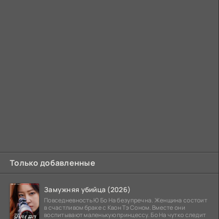
Только добавленные
Замужняя убийца (2026)
Повседневность Ю Бо На безупречна. Женщина состоит
в счастливом браке с Квон Тэ Соном. Вместе они
воспитывают маленькую принцессу. Бо На чутко следит