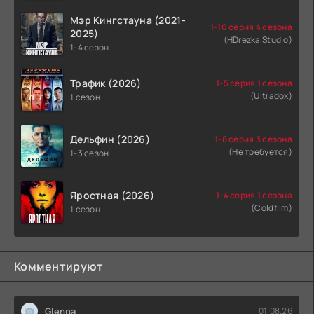
Мэр Кингстауна (2021-
1-10 серия 4 сезона
2025)
(HDrezka Studio)
1-4 сезон
Трафик (2026)
1-5 серия 1 сезона
(Ultradox)
1 сезон
Дельфин (2026)
1-8 серия 3 сезона
(Не требуется)
1-3 сезон
Яростная (2026)
1-4 серия 1 сезона
(Coldfilm)
1 сезон
Комментируют
Glenna
01.08.26