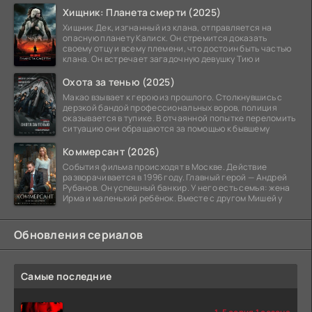
Хищник: Планета смерти (2025)
Хищник Дек, изгнанный из клана, отправляется на
опасную планету Калиск. Он стремится доказать
своему отцу и всему племени, что достоин быть частью
клана. Он встречает загадочную девушку Тию и
Охота за тенью (2025)
Макао взывает к герою из прошлого. Столкнувшись с
дерзкой бандой профессиональных воров, полиция
оказывается в тупике. В отчаянной попытке переломить
ситуацию они обращаются за помощью к бывшему
Коммерсант (2026)
События фильма происходят в Москве. Действие
разворачивается в 1996 году. Главный герой — Андрей
Рубанов. Он успешный банкир. У него есть семья: жена
Ирма и маленький ребёнок. Вместе с другом Мишей у
Обновления сериалов
Самые последние