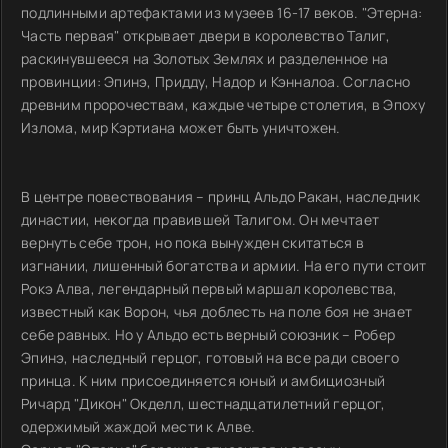
подлинными артефактами из музеев 16-17 веков. "Этерна:
Часть первая" открывает двери в королевство Талиг,
раскинувшееся на Золотых Землях и разделенное на
провинции: Эпинэ, Придду, Надор и Кэнналоа. Согласно
древним пророчествам, каждые четыре столетия, в Эпоху
Излома, мир Кэртиана может быть уничтожен.
В центре повествования – принц Альдо Ракан, наследник
династии, некогда правившей Талигом. Он мечтает
вернуть себе трон, но пока вынужден скитаться в
изгнании, лишенный богатства и армии. На его пути стоит
Рокэ Алва, легендарный первый маршал королевства,
известный как Ворон, чья доблесть на поле боя не знает
себе равных. Но у Альдо есть верный союзник – Робер
Эпинэ, наследный герцог, готовый на все ради своего
принца. К ним присоединяется юный и амбициозный
Ричард "Дикон" Окделл, шестнадцатилетний герцог,
одержимый жаждой мести к Алве.