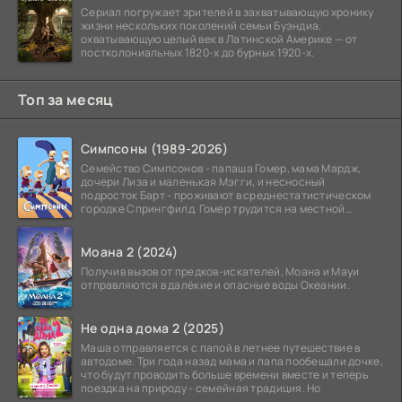
Сериал погружает зрителей в захватывающую хронику
жизни нескольких поколений семьи Буэндиа,
охватывающую целый век в Латинской Америке — от
постколониальных 1820-х до бурных 1920-х.
Топ за месяц
Симпсоны (1989-2026)
Семейство Симпсонов - папаша Гомер, мама Мардж,
дочери Лиза и маленькая Мэгги, и несносный
подросток Барт - проживают в среднестатистическом
городке Спрингфилд. Гомер трудится на местной
атомной
Моана 2 (2024)
Получив вызов от предков-искателей, Моана и Мауи
отправляются в далёкие и опасные воды Океании.
Не одна дома 2 (2025)
Маша отправляется с папой в летнее путешествие в
автодоме. Три года назад мама и папа пообещали дочке,
что будут проводить больше времени вместе и теперь
поездка на природу - семейная традиция. Но