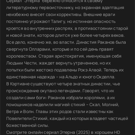
Сериал "Этерна" бережно относится к своему
литературному первоисточнику, но экранная адаптация
неизбежно внесет свои коррективы. Внешние враги
постоянно угрожают Талигу, но истинная опасность
кроется во внутренних распрях, в противостоянии старой
и новой знати, которое длится уже более четырех веков.
Все дело, конечно же, во власти. Династия Раканов была
свергнута Олларами, которые и по сей день правят
королевством. Старая аристократия, именующая себя
Людьми Чести, жаждет вернуть утраченное, но их
попытки были жестоко подавлены Рокэ Алвой. Теперь их
единственная надежда – на Альдо и юного Окделла.
В Кэртиане существуют четыре знатных династии, чье
происхождение окутано легендами. Говорят, что их
создали сами боги: Раканов избрали королями, а их
помощников наделили магией стихий – Скал, Молний,
Ветра и Волн. Главы этих родов стали известны как
Повелители Стихий, каждый из которых владеет частицей
божественной силы.
Смотрите онлайн сериал Этерна (2025) в хорошем HD