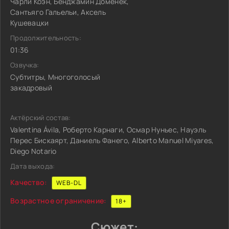
Чарли Коэн, Бенджамин Доменек,
Сантьяго Гальельи, Аксель
Кушевацки
Продолжительность:
01:36
Озвучка:
Субтитры, Многоголосый
закадровый
Актёрский состав:
Valentina Ávila, Роберто Карнаги, Осмар Нуньес, Науэль
Перес Бискаярт, Даниель Фанего, Alberto Manuel Miyares,
Diego Notario
Дата выхода:
Качество:
WEB-DL
Возрастное ограничение:
18+
Сюжет: