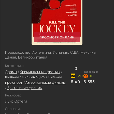
ПРОСМОТР ОНЛАЙН
Производство: Аргентина, Испания, США, Мексика,
Дания, Великобритания
Категории:
0
Драмы
/
Криминальные фильмы
/
Голосов:
0
Фильмы
/
Фильмы 2024
/
Фильмы
6.40
6.593
про спорт
/
Американские фильмы
/
Британские фильмы
Режиссёр:
Луис Ортега
Сценарий: