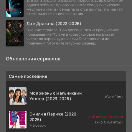
Все дети из одного школьного класса, за исключением
одного ребёнка, одновременно бесследно исчезают.
Местные жители и семьи пытаются понять, что или кто
стал причиной их исчезновения.
Дом Дракона (2022-2026)
В основе сериала "Дом дракона" лежит грандиозное
произведение "Пламя и кровь", которое погружает
читателя в хронику династии Таргариенов и их
правления. Этот литературный шедевр,
Обновления сериалов
Самые последние
Моя жизнь с мальчиками
(ColdFilm)
Уолтер (2023-2026)
Эмили в Париже (2020-
1-10 серия 5 сезона
2025)
(Укр. Субтитры)
1-5 сезон