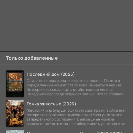
Только добавленные
Последний дом (2026)
Они даже не заметили, когда это началось. Просто в
определенный момент стало ясно: выбраться нельзя.
Четверо человек заперты в собственном жилище.
Неведомая преграда окружает здание. Что ее создало
—
Гонка животных (2026)
Жестокий мир будущего диктует свои правила. Обычная
лотерея превратилась в механизм отбора участников
запредельного состязания. Выигрышные номера
означают не богатство, а необходимость участвовать в