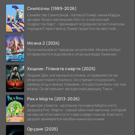
Симпсоны (1989-2026)
Семейство Симпсонов - папаша Гомер, мама Мардж,
дочери Лиза и маленькая Мэгги, и несносный
подросток Барт - проживают в среднестатистическом
городке Спрингфилд. Гомер трудится на местной
атомной
Моана 2 (2024)
Получив вызов от предков-искателей, Моана и Мауи
отправляются в далёкие и опасные воды Океании.
Хищник: Планета смерти (2025)
Хищник Дек, изгнанный из клана, отправляется на
опасную планету Калиск. Он стремится доказать
своему отцу и всему племени, что достоин быть частью
клана. Он встречает загадочную девушку Тию и
Рик и Морти (2013-2026)
В центре сюжета - школьник по имени Морти и его
дедушка Рик. Морти - самый обычный мальчик, который
ничем не отличается от своих сверстников. А вот его
дедуля занимается необычными научными
Орудия (2025)