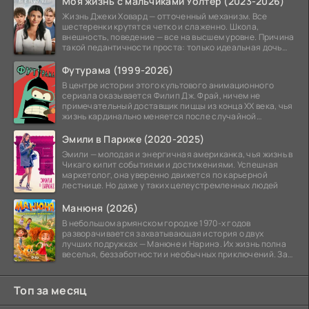
Моя жизнь с мальчиками Уолтер (2023-2026)
Жизнь Джеки Ховард — отточенный механизм. Все
шестеренки крутятся четко и слаженно. Школа,
внешность, поведение — все на высшем уровне. Причина
такой педантичности проста: только идеальная дочь
может
Футурама (1999-2026)
В центре истории этого культового анимационного
сериала оказывается Филип Дж. Фрай, ничем не
примечательный доставщик пиццы из конца XX века, чья
жизнь кардинально меняется после случайной
заморозки
Эмили в Париже (2020-2025)
Эмили — молодая и энергичная американка, чья жизнь в
Чикаго кипит событиями и достижениями. Успешная
маркетолог, она уверенно движется по карьерной
лестнице. Но даже у таких целеустремленных людей
Манюня (2026)
В небольшом армянском городке 1970-х годов
разворачивается захватывающая история о двух
лучших подружках — Манюне и Наринэ. Их жизнь полна
веселья, беззаботности и необычных приключений. За
девочками
Топ за месяц