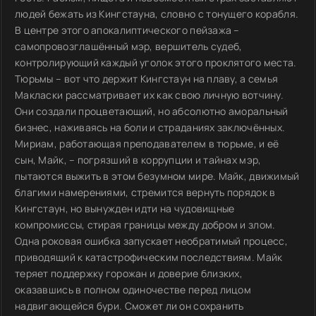
людей бежать из Кингстауна, словно с тонущего корабля.
В центре этого апокалиптического пейзажа –
самопровозглашённый мэр, вершитель судеб,
контролирующий каждый уголок этого проклятого места.
Тюрьмы – вот что держит Кингстаун на плаву, а семья
Макласки рассматривает их как свою личную вотчину.
Они создали процветающий, но абсолютно аморальный
бизнес, наживаясь на боли и страданиях заключённых.
Мириам, работающая преподавателем в тюрьме, и её
сын, Майк, – погрязший в коррупции и тайнах мэр,
пытаются выжить в этом безумном мире. Майк, движимый
благими намерениями, стремится вернуть порядок в
Кингстаун, но вынужден идти на чудовищные
компромиссы, стирая границы между добром и злом.
Одна роковая ошибка запускает необратимый процесс,
приводящий к катастрофическим последствиям. Майк
теряет поддержку горожан и доверие близких,
оказавшись в полном одиночестве перед лицом
надвигающейся бури. Сможет ли он сохранить