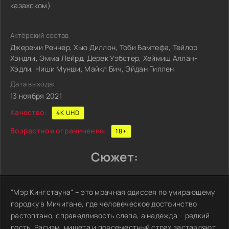
казахском)
Актёрский состав:
Джереми Реннер, Хью Диллон, Тоби Бамтефа, Тейлор
Хэндли, Эмма Лейрд, Дерек Уэбстер, Хеймиш Аллан-
Хэдли, Ниши Мунши, Майкл Бич, Эйдан Гиллен
Дата выхода:
13 ноября 2021
Качество:
4K UHD
Возрастное ограничение:
18+
Сюжет:
"Мэр Кингстауна" – это мрачная одиссея по умирающему
городку в Мичигане, где человеческое достоинство
растоптано, справедливость слепа, а надежда – редкий
гость. Расизм, нищета и повсеместный страх заставляют