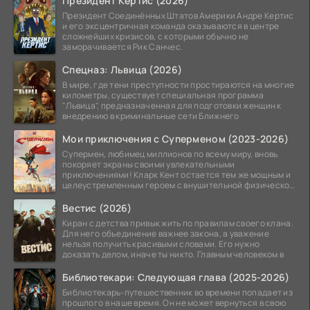
Президент Кертис (2026)
Президент Соединённых Штатов Америки Андре Кертис
и его эксцентричная команда оказываются в центре
сложнейших кризисов, с которыми обычно не
заморачивается Рик Санчес.
Спецназ: Львица (2026)
В мире, где тени преступности простираются на многие
километры, существует специальная программа
"Львица", предназначенная для подготовки женщин к
внедрению в криминальные сети Ближнего
Мои приключения с Суперменом (2023-2026)
Супермен, любимец миллионов по всему миру, вновь
покоряет экраны своими увлекательными
приключениями! Кларк Кент остается тем же мощным и
целеустремленным героем с внушительной физической
подготовкой.
Вестис (2026)
Киран с детства привык жить по правилам своего клана.
Для него объединение важнее закона, а уважение
нельзя получить красивыми словами. Его нужно
доказать делом, иначе ты никто. Главным человеком в
Библиотекари: Следующая глава (2025-2026)
Библиотекарь-путешественник во времени попадает из
прошлого в наше время. Он не может вернуться в свою