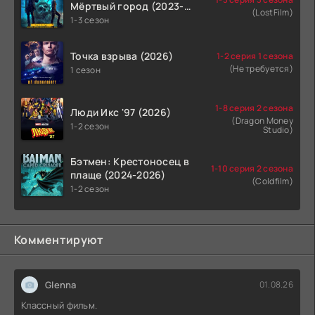
Мёртвый город (2023-
(LostFilm)
2026)
1-3 сезон
Точка взрыва (2026)
1-2 серия 1 сезона
(Не требуется)
1 сезон
1-8 серия 2 сезона
Люди Икс '97 (2026)
(Dragon Money
1-2 сезон
Studio)
Бэтмен: Крестоносец в
1-10 серия 2 сезона
плаще (2024-2026)
(Coldfilm)
1-2 сезон
Комментируют
Glenna
01.08.26
Классный фильм.