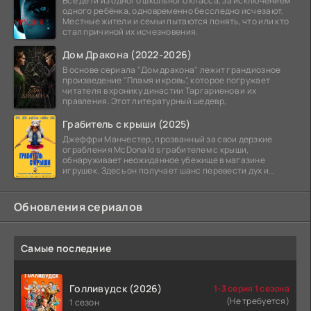
Все дети из одного школьного класса, за исключением
одного ребёнка, одновременно бесследно исчезают.
Местные жители и семьи пытаются понять, что или кто
стал причиной их исчезновения.
Дом Дракона (2022-2026)
В основе сериала "Дом дракона" лежит грандиозное
произведение "Пламя и кровь", которое погружает
читателя в хронику династии Таргариенов и их
правления. Этот литературный шедевр,
Грабитель с крыши (2025)
Джеффри Манчестер, прозванный за свои дерзкие
ограбления McDonald s грабителем с крыши,
обнаруживает неожиданное убежище в магазине
игрушек. Здесь он получает шанс перевести дух и
залечь на дно. Но
Обновления сериалов
Самые последние
Голливудск (2026)
1-3 серия 1 сезона
(Не требуется)
1 сезон