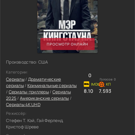
ПРОСМОТР ОНЛАЙН
Производство: США
Категории:
0
Сериалы
/
Драматические
Голосов:
0
сериалы
/
Криминальные сериалы
8.10
7.593
/
Сериалы-триллеры
/
Сериалы
2025
/
Американские сериалы
/
Сериалы 4K UHD
Режиссёр:
Стефен Т. Кэй, Гай Ферленд,
Кристоф Шреве