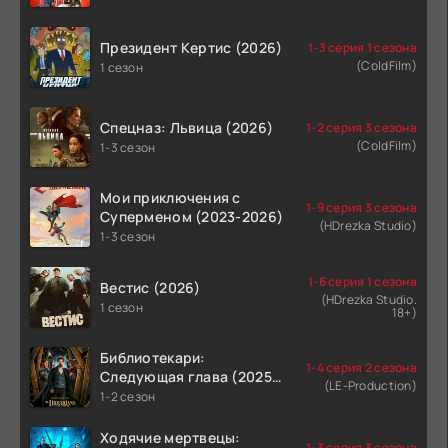
Президент Кертис (2026)
1-3 серия 1 сезона
(ColdFilm)
1 сезон
Спецназ: Львица (2026)
1-2 серия 3 сезона
(ColdFilm)
1-3 сезон
Мои приключения с
1-9 серия 3 сезона
Суперменом (2023-2026)
(HDrezka Studio)
1-3 сезон
1-6 серия 1 сезона
Вестис (2026)
(HDrezka Studio.
1 сезон
18+)
Библиотекари:
1-4 серия 2 сезона
Следующая глава (2025-
(LE-Production)
2026)
1-2 сезон
Ходячие мертвецы:
1-3 серия 3 сезона