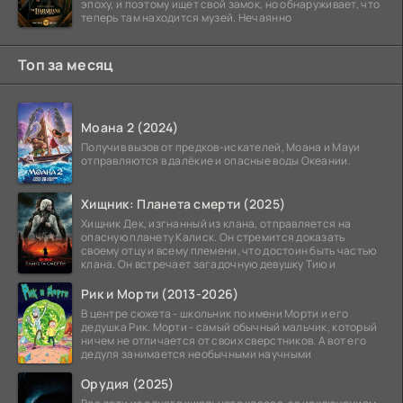
эпоху, и поэтому ищет свой замок, но обнаруживает, что
теперь там находится музей. Нечаянно
Топ за месяц
Моана 2 (2024)
Получив вызов от предков-искателей, Моана и Мауи
отправляются в далёкие и опасные воды Океании.
Хищник: Планета смерти (2025)
Хищник Дек, изгнанный из клана, отправляется на
опасную планету Калиск. Он стремится доказать
своему отцу и всему племени, что достоин быть частью
клана. Он встречает загадочную девушку Тию и
Рик и Морти (2013-2026)
В центре сюжета - школьник по имени Морти и его
дедушка Рик. Морти - самый обычный мальчик, который
ничем не отличается от своих сверстников. А вот его
дедуля занимается необычными научными
Орудия (2025)