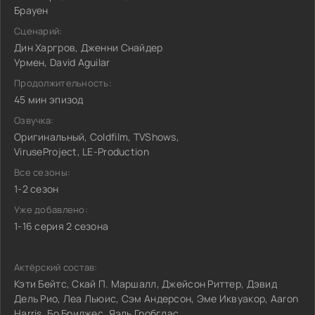
Брауен
Сценарий:
Дин Харгров, Дженни Снайдер
Урмен, David Aguilar
Продолжительность:
45 мин эпизод
Озвучка:
Оригинальный, Coldfilm, TVShows,
ViruseProject, LE-Production
Все сезоны:
1-2 сезон
Уже добавлено:
1-16 серия 2 сезона
Актёрский состав:
Кэти Бейтс, Скай П. Маршалл, Джейсон Риттер, Дэвид
Дель Рио, Леа Льюис, Сэм Андерсон, Эме Иквуакор, Aaron
Harris, Бо Бриджес, Яэль Гробглас