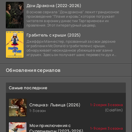
Дом Дракона (2022-2026)
В основе сериала "Дом дракона" лежит грандиозное
произведение "Пламя и кровь", которое погружает
читателя в хронику династии Таргариенов и их
правления. Этот литературный шедевр,
Грабитель с крыши (2025)
Джеффри Манчестер, прозванный за свои дерзкие
ограбления McDonald s грабителем с крыши,
обнаруживает неожиданное убежище в магазине
игрушек. Здесь он получает шанс перевести дух и
залечь на дно. Но
Обновления сериалов
Самые последние
Спецназ: Львица (2026)
1-2 серия 3 сезона
(ColdFilm)
1-3 сезон
Мои приключения с
1-9 серия 3 сезона
Суперменом (2023-2026)