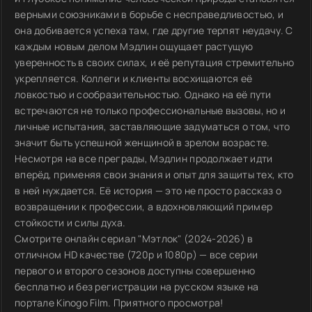
верными союзниками в борьбе с несправедливостью, и
она добивается успеха там, где другие терпят неудачу. С
каждым новым делом Мэдлин ощущает растущую
уверенность в своих силах, и её репутация стремительно
укрепляется. Коллеги и клиенты восхищаются её
ловкостью и сообразительностью. Однако на её пути
встречаются не только профессиональные вызовы, но и
личные испытания, заставляющие задуматься о том, что
значит быть успешной женщиной в зрелом возрасте.
Несмотря на все преграды, Мэдлин продолжает идти
вперёд, применяя свои знания и опыт для защиты тех, кто
в ней нуждается. Её история — это не просто рассказ о
возвращении к профессии, а вдохновляющий пример
стойкости и силы духа.
Смотрите онлайн сериал "Мэтлок" (2024-2026) в
отличном HD качестве (720p и 1080p) — все серии
первого и второго сезонов доступны совершенно
бесплатно и без регистрации на русском языке на
портале Kinogo Film. Приятного просмотра!