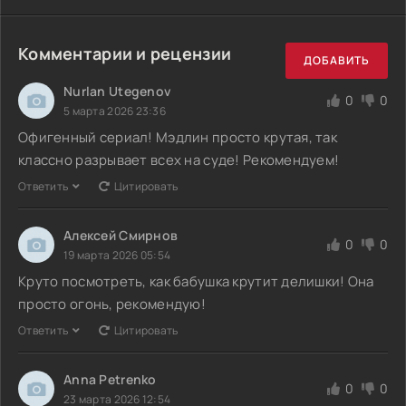
Комментарии и рецензии
ДОБАВИТЬ
Nurlan Utegenov
0
0
5 марта 2026 23:36
Офигенный сериал! Мэдлин просто крутая, так
классно разрывает всех на суде! Рекомендуем!
Ответить
Цитировать
Алексей Смирнов
0
0
19 марта 2026 05:54
Круто посмотреть, как бабушка крутит делишки! Она
просто огонь, рекомендую!
Ответить
Цитировать
Anna Petrenko
0
0
23 марта 2026 12:54