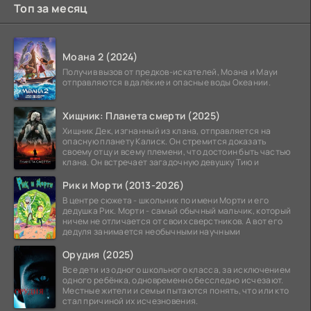
Топ за месяц
Моана 2 (2024)
Получив вызов от предков-искателей, Моана и Мауи
отправляются в далёкие и опасные воды Океании.
Хищник: Планета смерти (2025)
Хищник Дек, изгнанный из клана, отправляется на
опасную планету Калиск. Он стремится доказать
своему отцу и всему племени, что достоин быть частью
клана. Он встречает загадочную девушку Тию и
Рик и Морти (2013-2026)
В центре сюжета - школьник по имени Морти и его
дедушка Рик. Морти - самый обычный мальчик, который
ничем не отличается от своих сверстников. А вот его
дедуля занимается необычными научными
Орудия (2025)
Все дети из одного школьного класса, за исключением
одного ребёнка, одновременно бесследно исчезают.
Местные жители и семьи пытаются понять, что или кто
стал причиной их исчезновения.