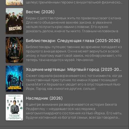
целеустремленным героем с внушительной физической
подготовкой.
Вестис (2026)
Киран с детства привык жить по правилам своего клана.
Для него объединение важнее закона, а уважение
нельзя получить красивыми словами. Его нужно
доказать делом, иначе ты никто. Главным человеком в
Библиотекари: Следующая глава (2025-2026)
Библиотекарь-путешественник во времени попадает из
прошлого в наше время. Он не может вернуться в свою
эпоху, и поэтому ищет свой замок, но обнаруживает, что
теперь там находится музей. Нечаянно
Ходячие мертвецы: Мёртвый город (2023-2026)
Сюжет сериала разворачивается с того момента, когда
таинственный преступник по имени Хорват похищает
сына Мэгги Хершела и уводит его в опустошенный Нью-
Йорк. Город, как и многие другие, сильно
Наследник (2026)
В центре внимания разворачивается история Бекета
Редфеллоу — неудавшегося наследника
многомиллиардного состояния из Нью-Йорка. Его мать,
будучи изгнанной из богатой семьи, всегда говорила
ему, что их