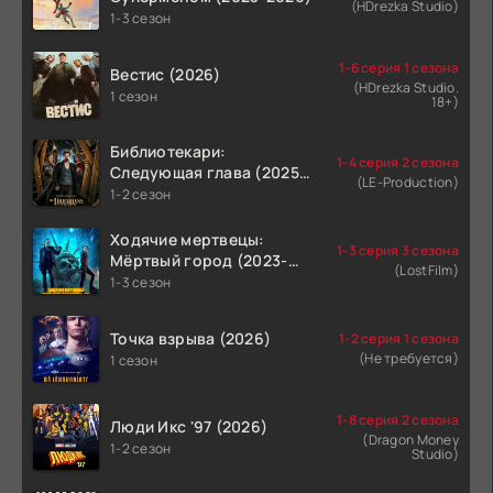
(HDrezka Studio)
1-3 сезон
1-6 серия 1 сезона
Вестис (2026)
(HDrezka Studio.
1 сезон
18+)
Библиотекари:
1-4 серия 2 сезона
Следующая глава (2025-
(LE-Production)
2026)
1-2 сезон
Ходячие мертвецы:
1-3 серия 3 сезона
Мёртвый город (2023-
(LostFilm)
2026)
1-3 сезон
Точка взрыва (2026)
1-2 серия 1 сезона
(Не требуется)
1 сезон
1-8 серия 2 сезона
Люди Икс '97 (2026)
(Dragon Money
1-2 сезон
Studio)