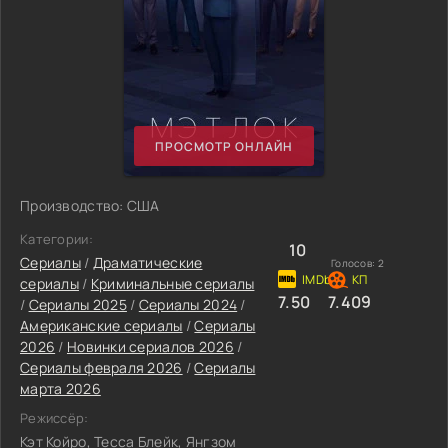
ПРОСМОТР ОНЛАЙН
Производство: США
Категории:
10
Сериалы
/
Драматические
Голосов:
2
сериалы
/
Криминальные сериалы
7.50
7.409
/
Сериалы 2025
/
Сериалы 2024
/
Американские сериалы
/
Сериалы
2026
/
Новинки сериалов 2026
/
Сериалы февраля 2026
/
Сериалы
марта 2026
Режиссёр:
Кэт Койро, Тесса Блейк, Янгзом