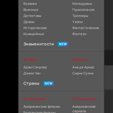
Боевики
Мелодрамы
Военные
Приключения
Детективы
Триллеры
Драмы
Ужасы
Исторические
Фантастические
Комедийные
Фэнтези
Знаменитости
Актеры
Актрисы
Адам Сэндлер
Ана де Армас
Джеки Чан
Сидни Суини
Страны
По фильмам
По сериалам
Американские фильмы
Американские
сериалы
Британские фильмы