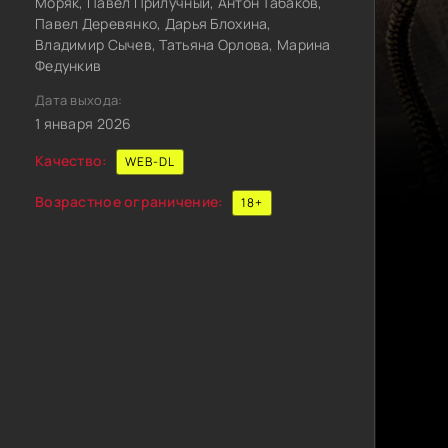
Моряк, Павел Прилучный, Антон Табаков,
Павел Деревянко, Дарья Блохина,
Владимир Сычев, Татьяна Орлова, Марина
Федункив
Дата выхода:
1 января 2026
Качество:
WEB-DL
Возрастное ограничение:
18+