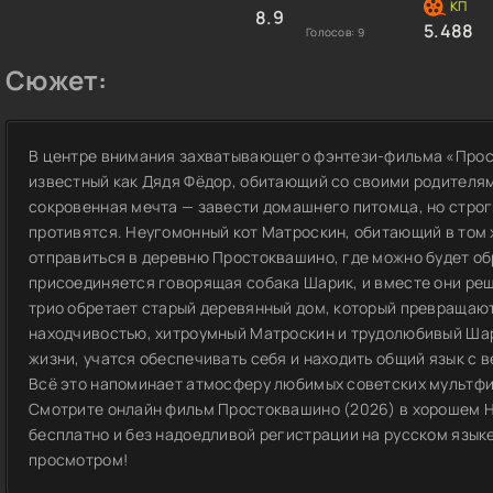
8.9
5.488
Голосов:
9
Сюжет:
В центре внимания захватывающего фэнтези-фильма «Прос
известный как Дядя Фёдор, обитающий со своими родителям
сокровенная мечта — завести домашнего питомца, но строг
противятся. Неугомонный кот Матроскин, обитающий в том 
отправиться в деревню Простоквашино, где можно будет обр
присоединяется говорящая собака Шарик, и вместе они ре
трио обретает старый деревянный дом, который превращают
находчивостью, хитроумный Матроскин и трудолюбивый Шар
жизни, учатся обеспечивать себя и находить общий язык с
Всё это напоминает атмосферу любимых советских мультфи
Смотрите онлайн фильм Простоквашино (2026) в хорошем H
бесплатно и без надоедливой регистрации на русском языке
просмотром!