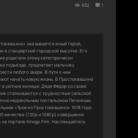
932
1
токвашино» оказывается юный герой,
и в стандартной городской высотке. Его
ие родители этому категорически
же подъезде, предлагает мальчику
ести любого зверя. В пути к ним
шают начать новую жизнь. В Простоквашино
 в уютное жилище. Дядя Фёдор со своей
ик сталкиваются с трудностями сельской
 вечно недовольным почтальоном Печкиным.
льмов «Трое из Простоквашино» 1978 года.
D качестве (720p и 1080p) совершенно
 на портале Kinogo Film. Наслаждайтесь