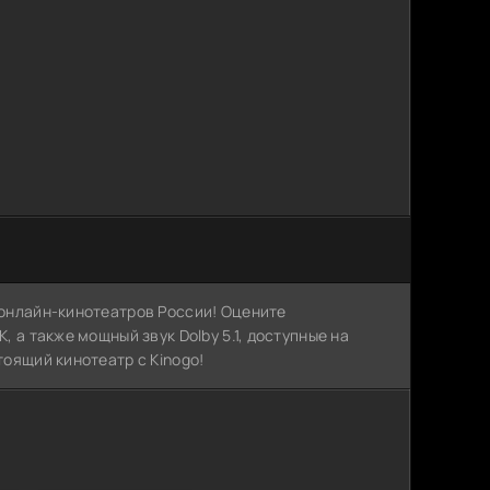
х онлайн-кинотеатров России! Оцените
, а также мощный звук Dolby 5.1, доступные на
тоящий кинотеатр с Kinogo!