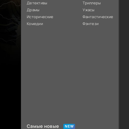
Детективы
Триллеры
Драмы
Ужасы
Исторические
Фантастические
Комедии
Фэнтези
Самые новые