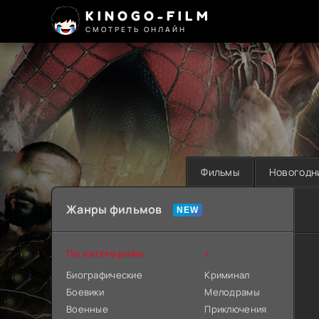
KINOGO-FILM
СМОТРЕТЬ ОНЛАЙН
Фильмы
Новогодн
Жанры фильмов
По категориям
+
Биографические
Криминал
Боевики
Мелодрамы
Военные
Приключения