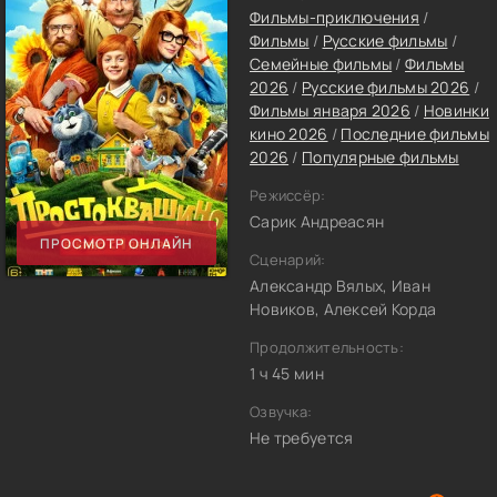
Фильмы-приключения
/
Фильмы
/
Русские фильмы
/
Семейные фильмы
/
Фильмы
2026
/
Русские фильмы 2026
/
Фильмы января 2026
/
Новинки
кино 2026
/
Последние фильмы
2026
/
Популярные фильмы
Режиссёр:
Сарик Андреасян
ПРОСМОТР ОНЛАЙН
Сценарий:
Александр Вялых, Иван
Новиков, Алексей Корда
Продолжительность:
1 ч 45 мин
Озвучка:
Не требуется