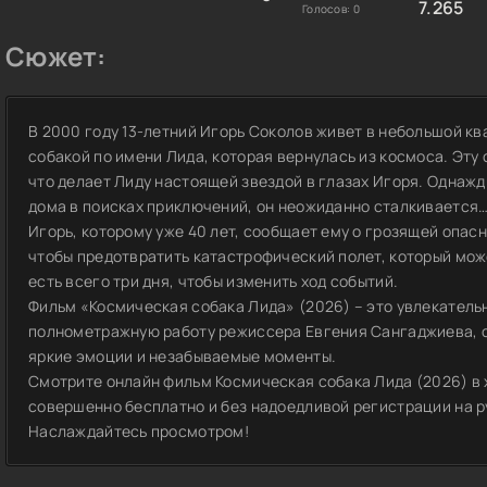
7.265
Голосов:
0
Сюжет:
В 2000 году 13-летний Игорь Соколов живет в небольшой кв
собакой по имени Лида, которая вернулась из космоса. Эту 
что делает Лиду настоящей звездой в глазах Игоря. Однажд
дома в поисках приключений, он неожиданно сталкивается… 
Игорь, которому уже 40 лет, сообщает ему о грозящей опас
чтобы предотвратить катастрофический полет, который може
есть всего три дня, чтобы изменить ход событий.
Фильм «Космическая собака Лида» (2026) – это увлекател
полнометражную работу режиссера Евгения Сангаджиева, с
яркие эмоции и незабываемые моменты.
Смотрите онлайн фильм Космическая собака Лида (2026) в 
совершенно бесплатно и без надоедливой регистрации на ру
Наслаждайтесь просмотром!