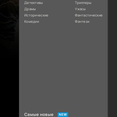
Детективы
Триллеры
Драмы
Ужасы
Исторические
Фантастические
Комедии
Фэнтези
Самые новые