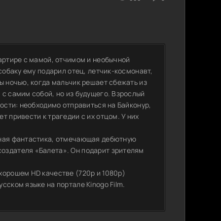
артире с мамой, отчимом и необычной
собаку ему подарил отец, летчик-космонавт,
ы ночью, когда мальчик решает сбежать из
с самим собой, но из будущего. Взрослый
ности: необходимо отправиться на Байконур,
т привести к трагедии с их отцом. У них
ьная фантастика, отмечающая дебютную
оздателя «Балета». Он подарит зрителям
хорошем HD качестве (720p и 1080p)
сском языке на портале Kinogo Film.