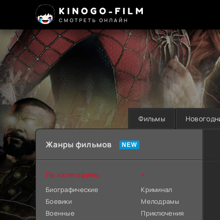
KINOGO-FILM
СМОТРЕТЬ ОНЛАЙН
Фильмы
Новогодн
Жанры фильмов
По категориям
+
Биографические
Криминал
Боевики
Мелодрамы
Военные
Приключения