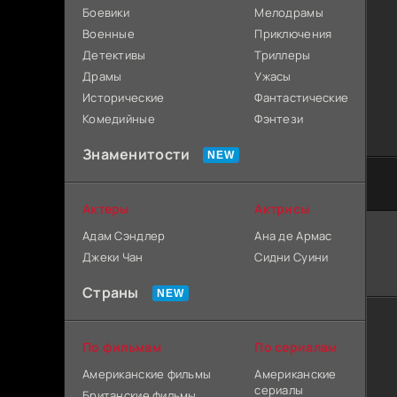
Боевики
Мелодрамы
Военные
Приключения
Детективы
Триллеры
Драмы
Ужасы
Исторические
Фантастические
Комедийные
Фэнтези
Знаменитости
Актеры
Актрисы
Адам Сэндлер
Ана де Армас
Джеки Чан
Сидни Суини
Страны
По фильмам
По сериалам
Американские фильмы
Американские
сериалы
Британские фильмы