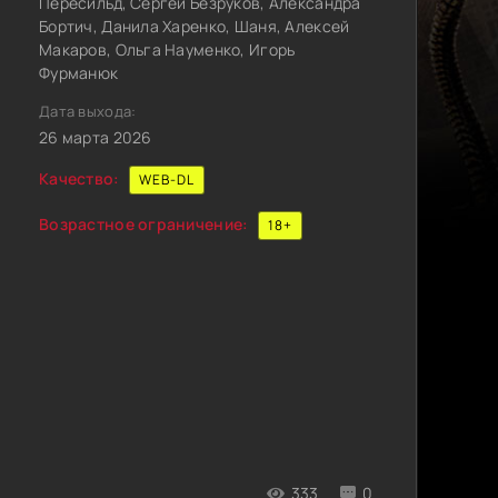
Пересильд, Сергей Безруков, Александра
Бортич, Данила Харенко, Шаня, Алексей
Макаров, Ольга Науменко, Игорь
Фурманюк
Дата выхода:
26 марта 2026
Качество:
WEB-DL
Возрастное ограничение:
18+
333
0