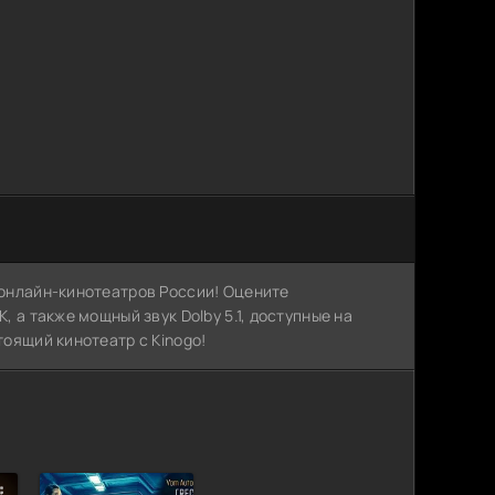
х онлайн-кинотеатров России! Оцените
, а также мощный звук Dolby 5.1, доступные на
тоящий кинотеатр с Kinogo!