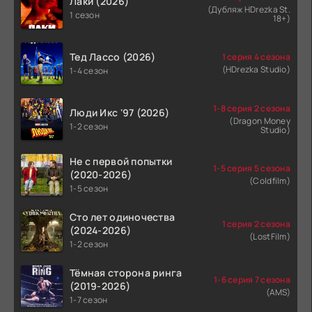
Лаки (2026)
(Дубляж HDrezka St.
1 сезон
18+)
Тед Лассо (2026)
1 серия 4 сезона
(HDrezka Studio)
1-4 сезон
1-8 серия 2 сезона
Люди Икс '97 (2026)
(Dragon Money
1-2 сезон
Studio)
Не с первой попытки
1-5 серия 5 сезона
(2020-2026)
(Coldfilm)
1-5 сезон
Сто лет одиночества
1 серия 2 сезона
(2024-2026)
(LostFilm)
1-2 сезон
Тёмная сторона ринга
1-6 серия 7 сезона
(2019-2026)
(AMS)
1-7 сезон