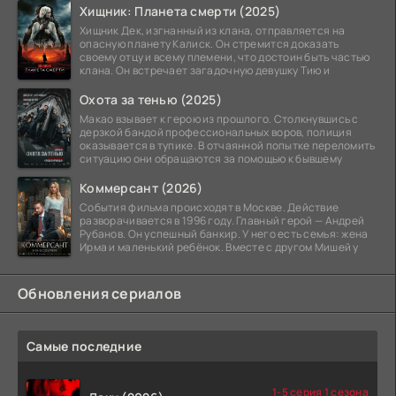
Хищник: Планета смерти (2025)
Хищник Дек, изгнанный из клана, отправляется на
опасную планету Калиск. Он стремится доказать
своему отцу и всему племени, что достоин быть частью
клана. Он встречает загадочную девушку Тию и
Охота за тенью (2025)
Макао взывает к герою из прошлого. Столкнувшись с
дерзкой бандой профессиональных воров, полиция
оказывается в тупике. В отчаянной попытке переломить
ситуацию они обращаются за помощью к бывшему
Коммерсант (2026)
События фильма происходят в Москве. Действие
разворачивается в 1996 году. Главный герой — Андрей
Рубанов. Он успешный банкир. У него есть семья: жена
Ирма и маленький ребёнок. Вместе с другом Мишей у
Обновления сериалов
Самые последние
1-5 серия 1 сезона