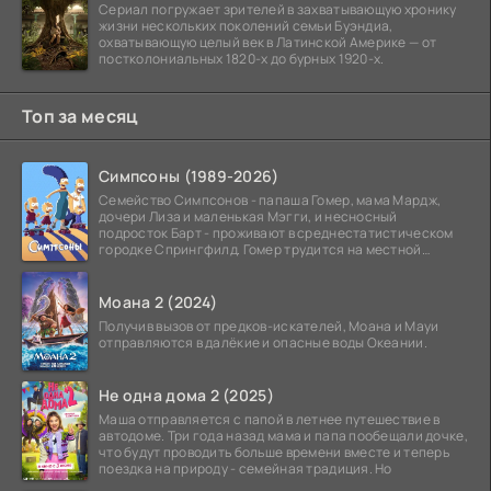
Сериал погружает зрителей в захватывающую хронику
жизни нескольких поколений семьи Буэндиа,
охватывающую целый век в Латинской Америке — от
постколониальных 1820-х до бурных 1920-х.
Топ за месяц
Симпсоны (1989-2026)
Семейство Симпсонов - папаша Гомер, мама Мардж,
дочери Лиза и маленькая Мэгги, и несносный
подросток Барт - проживают в среднестатистическом
городке Спрингфилд. Гомер трудится на местной
атомной
Моана 2 (2024)
Получив вызов от предков-искателей, Моана и Мауи
отправляются в далёкие и опасные воды Океании.
Не одна дома 2 (2025)
Маша отправляется с папой в летнее путешествие в
автодоме. Три года назад мама и папа пообещали дочке,
что будут проводить больше времени вместе и теперь
поездка на природу - семейная традиция. Но