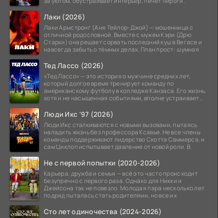
за уютом, обустраивает интерьер, печёт пироги.
Лаки (2026)
Лаки Армстронг (Аня Тейлор-Джой) — мошенница с
отличной родословной. Вместе с мужем Кэри (Дрю
Старки) она решает сорвать последний куш в Вегасе и
навсегда забыть о тёмных делах. План прост: шумная
Тед Лассо (2026)
«Тед Лассо» — это история о мужчине средних лет,
который долгое время тренирует команду по
американскому футболу в колледже Канзаса. Его жизнь,
хотя и не насыщенная событиями, вполне устраивает
его:
Люди Икс '97 (2026)
Люди Икс сталкиваются с новыми вызовами, пытаясь
наладить жизнь без профессора Ксавье. Не все члены
команды поддерживают лидерство Скотта Саммерса, и
сам Циклоп испытывает давление от новой роли. В
Не с первой попытки (2020-2026)
Карьера, дружба и семья — всё это часто происходит
безупречно с первого раза. Однако для Никки и
Джейсона так не повезло. Молодая пара несколько лет
подряд пыталась стать родителями, но все их
Сто лет одиночества (2024-2026)