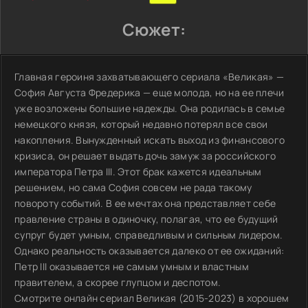
Сюжет:
Главная героиня захватывающего сериала «Великая» —
София Августа Фредерика — еще молода, но на ее плечи
уже возложены большие надежды. Она родилась в семье
немецкого князя, который недавно потерял все свои
накопления. Вынужденный искать выход из финансового
кризиса, он решает выдать дочь замуж за российского
императора Петра III. Этот брак кажется идеальным
решением, но сама София совсем не рада такому
повороту событий. В ее мечтах она представляет себе
правление страны в одиночку, полагая, что ее будущий
супруг будет умным, справедливым и сильным лидером.
Однако реальность оказывается далеко от ее ожиданий:
Петр III оказывается не самым умным и властным
правителем, а скорее глупцом и деспотом.
Смотрите онлайн сериал Великая (2015-2023) в хорошем