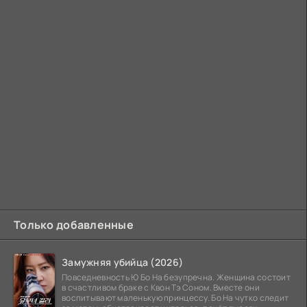
Только добавленные
Замужняя убийца (2026)
Повседневность Ю Бо На безупречна. Женщина состоит
в счастливом браке с Квон Тэ Соном. Вместе они
воспитывают маленькую принцессу. Бо На чутко следит