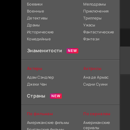
Боевики
Мелодрамы
Военные
Приключения
Детективы
Триллеры
Драмы
Ужасы
Исторические
Фантастические
Комедийные
Фэнтези
Знаменитости
Актеры
Актрисы
Адам Сэндлер
Ана де Армас
Джеки Чан
Сидни Суини
Страны
По фильмам
По сериалам
Американские фильмы
Американские
сериалы
Британские фильмы