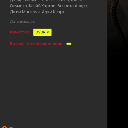
Окумото, Клэйб Хартли, Беннита Андре,
Джим Маниачи, Адам Кларк
Дата выхода:
Качество:
DVDRIP
Возрастное ограничение: