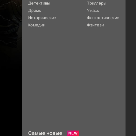
Детективы
Триллеры
Драмы
Ужасы
Исторические
Фантастические
Комедии
Фэнтези
Самые новые