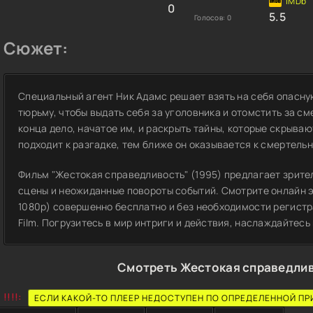
0
5.5
Голосов:
0
Сюжет:
Специальный агент Ник Адамс решает взять на себя опасну
тюрьму, чтобы выдать себя за уголовника и отомстить за см
конца дело, начатое им, и раскрыть тайны, которые скрыва
подходит к разгадке, тем ближе он оказывается к смертель
Фильм "Жестокая справедливость" (1995) предлагает зрит
сцены и неожиданные повороты событий. Смотрите онлайн э
1080p) совершенно бесплатно и без необходимости регистра
Film. Погрузитесь в мир интриги и действия, наслаждайтес
Смотреть Жестокая справедлив
!!!!:
ЕСЛИ КАКОЙ-ТО ПЛЕЕР НЕДОСТУПЕН ПО ОПРЕДЕЛЕННОЙ ПР