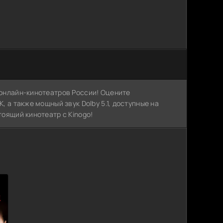
х онлайн-кинотеатров России! Оцените
, а также мощный звук Dolby 5.1, доступные на
тоящий кинотеатр с Kinogo!