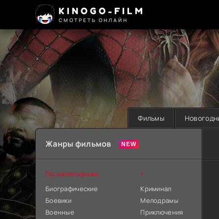
KINOGO-FILM
СМОТРЕТЬ ОНЛАЙН
Фильмы
Новогодн
Жанры фильмов
По категориям
+
Биографические
Криминал
Боевики
Мелодрамы
Военные
Приключения