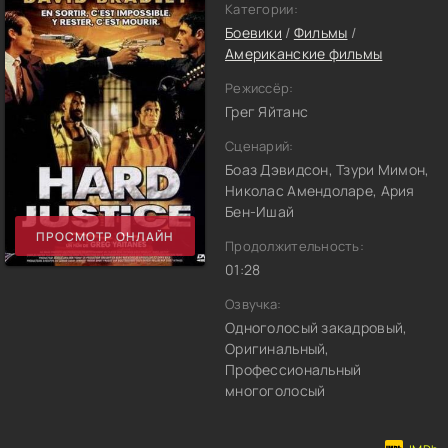
Категории:
Боевики
/
Фильмы
/
Американские фильмы
Режиссёр:
Грег Яйтанс
Сценарий:
Боаз Дэвидсон, Тзури Мимон,
Николас Амендоларе, Ария
Бен-Ишай
ПРОСМОТР ОНЛАЙН
Продолжительность:
01:28
Озвучка:
Одноголосый закадровый,
Оригинальный,
Профессиональный
многоголосый