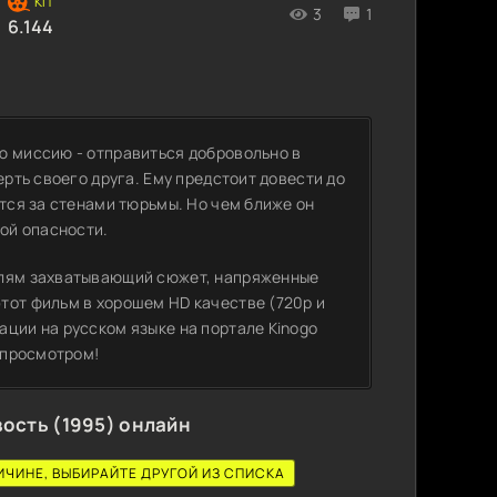
3
1
6.144
ю миссию - отправиться добровольно в
ерть своего друга. Ему предстоит довести до
ются за стенами тюрьмы. Но чем ближе он
ной опасности.
елям захватывающий сюжет, напряженные
тот фильм в хорошем HD качестве (720p и
ции на русском языке на портале Kinogo
ь просмотром!
ость (1995) онлайн
ИЧИНЕ, ВЫБИРАЙТЕ ДРУГОЙ ИЗ СПИСКА