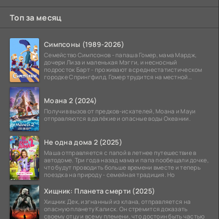
Топ за месяц
Симпсоны (1989-2026)
Семейство Симпсонов - папаша Гомер, мама Мардж,
дочери Лиза и маленькая Мэгги, и несносный
подросток Барт - проживают в среднестатистическом
городке Спрингфилд. Гомер трудится на местной
атомной
Моана 2 (2024)
Получив вызов от предков-искателей, Моана и Мауи
отправляются в далёкие и опасные воды Океании.
Не одна дома 2 (2025)
Маша отправляется с папой в летнее путешествие в
автодоме. Три года назад мама и папа пообещали дочке,
что будут проводить больше времени вместе и теперь
поездка на природу - семейная традиция. Но
Хищник: Планета смерти (2025)
Хищник Дек, изгнанный из клана, отправляется на
опасную планету Калиск. Он стремится доказать
своему отцу и всему племени, что достоин быть частью