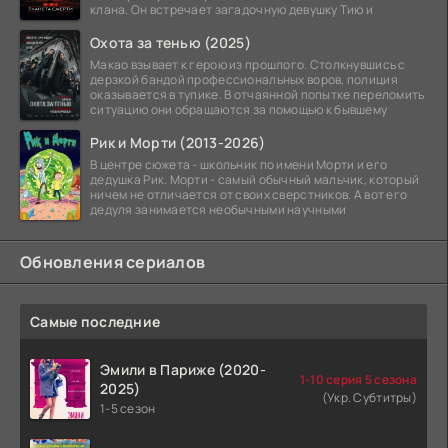
клана. Он встречает загадочную девушку Тию и
Охота за тенью (2025)
Макао взывает к герою из прошлого. Столкнувшись с
дерзкой бандой профессиональных воров, полиция
оказывается в тупике. В отчаянной попытке переломить
ситуацию они обращаются за помощью к бывшему
Рик и Морти (2013-2026)
В центре сюжета - школьник по имени Морти и его
дедушка Рик. Морти - самый обычный мальчик, который
ничем не отличается от своих сверстников. А вот его
дедуля занимается необычными научными
Обновления сериалов
Самые последние
Эмили в Париже (2020-
1-10 серия 5 сезона
2025)
(Укр. Субтитры)
1-5 сезон