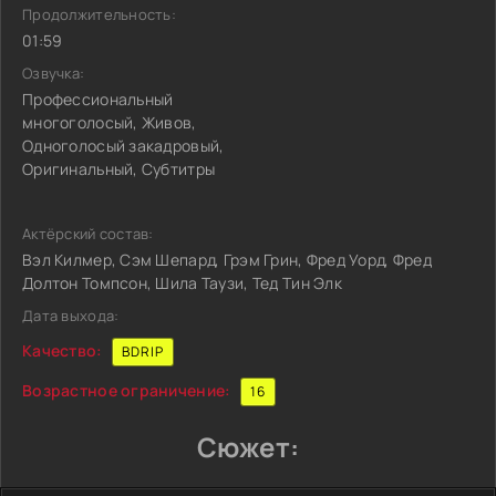
Продолжительность:
01:59
Озвучка:
Профессиональный
многоголосый, Живов,
Одноголосый закадровый,
Оригинальный, Субтитры
Актёрский состав:
Вэл Килмер, Сэм Шепард, Грэм Грин, Фред Уорд, Фред
Долтон Томпсон, Шила Таузи, Тед Тин Элк
Дата выхода:
Качество:
BDRIP
Возрастное ограничение:
16
Сюжет: