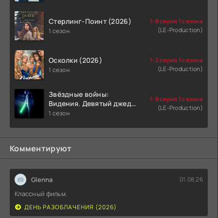
Стерлинг-Поинт (2026)
1-8 серия 1 сезона
(LE-Production)
1 сезон
Осколки (2026)
1-2 серия 1 сезона
(LE-Production)
1 сезон
Звёздные войны:
1-8 серия 1 сезона
Видения. Девятый джедай
(LE-Production)
(2026)
1 сезон
Комментируют
Glenna
01.08.26
Классный фильм.
ДЕНЬ РАЗОБЛАЧЕНИЯ (2026)