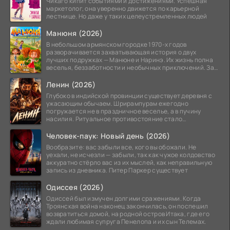
Чикаго кипит событиями и достижениями. Успешная
маркетолог, она уверенно движется по карьерной
лестнице. Но даже у таких целеустремленных людей
Манюня (2026)
В небольшом армянском городке 1970-х годов
разворачивается захватывающая история о двух
лучших подружках — Манюне и Наринэ. Их жизнь полна
веселья, беззаботности и необычных приключений. За
девочками
Ленин (2026)
Глубоко в индийской провинции существует деревня с
ужасающим обычаем. Шрирампурам ежегодно
погружается не в праздничное веселье, а в пучину
насилия. Ритуальное противостояние стало
обязательной
Человек-паук: Новый день (2026)
Вообразите: вас забыли все, кого вы обожали. Не
уехали, не исчезли — забыли, так как чужое колдовство
аккуратно стёрло вас из их мыслей, как неправильную
запись из дневника. Питер Паркер существует
Одиссея (2026)
Одиссей был измучен долгими сражениями. Когда
Троянская война наконец закончилась, он поспешил
возвратиться домой, на родной остров Итака, где его
ждали любимая супруга Пенелопа и их сын Телемах.