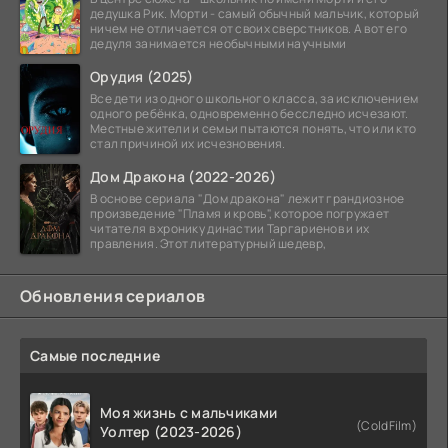
дедушка Рик. Морти - самый обычный мальчик, который
ничем не отличается от своих сверстников. А вот его
дедуля занимается необычными научными
Орудия (2025)
Все дети из одного школьного класса, за исключением
одного ребёнка, одновременно бесследно исчезают.
Местные жители и семьи пытаются понять, что или кто
стал причиной их исчезновения.
Дом Дракона (2022-2026)
В основе сериала "Дом дракона" лежит грандиозное
произведение "Пламя и кровь", которое погружает
читателя в хронику династии Таргариенов и их
правления. Этот литературный шедевр,
Обновления сериалов
Самые последние
Моя жизнь с мальчиками
(ColdFilm)
Уолтер (2023-2026)