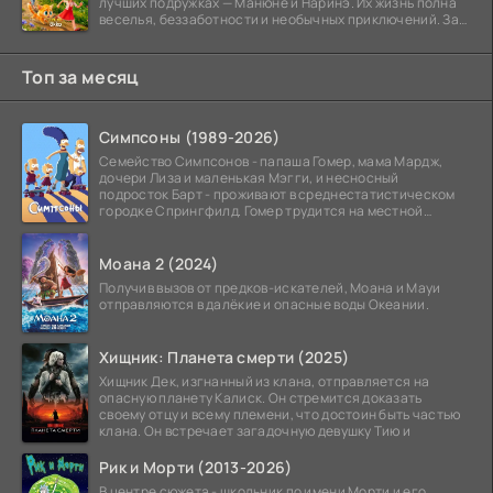
лучших подружках — Манюне и Наринэ. Их жизнь полна
веселья, беззаботности и необычных приключений. За
девочками
Топ за месяц
Симпсоны (1989-2026)
Семейство Симпсонов - папаша Гомер, мама Мардж,
дочери Лиза и маленькая Мэгги, и несносный
подросток Барт - проживают в среднестатистическом
городке Спрингфилд. Гомер трудится на местной
атомной
Моана 2 (2024)
Получив вызов от предков-искателей, Моана и Мауи
отправляются в далёкие и опасные воды Океании.
Хищник: Планета смерти (2025)
Хищник Дек, изгнанный из клана, отправляется на
опасную планету Калиск. Он стремится доказать
своему отцу и всему племени, что достоин быть частью
клана. Он встречает загадочную девушку Тию и
Рик и Морти (2013-2026)
В центре сюжета - школьник по имени Морти и его