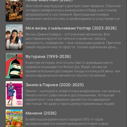
Жестокий мир будущего диктует свои правила. Обычная
лотерея превратилась в механизм отбора участников
запредельного состязания. Выигрышные номера
означают не богатство, а необходимость участвовать в
Моя жизнь с мальчиками Уолтер (2023-2026)
Жизнь Джеки Ховард — отточенный механизм. Все
шестеренки крутятся четко и слаженно. Школа,
внешность, поведение — все на высшем уровне. Причина
такой педантичности проста: только идеальная дочь
может
Футурама (1999-2026)
В центре истории этого культового анимационного
сериала оказывается Филип Дж. Фрай, ничем не
примечательный доставщик пиццы из конца XX века, чья
жизнь кардинально меняется после случайной
заморозки
Эмили в Париже (2020-2025)
Эмили — молодая и энергичная американка, чья жизнь в
Чикаго кипит событиями и достижениями. Успешная
маркетолог, она уверенно движется по карьерной
лестнице. Но даже у таких целеустремленных людей
Манюня (2026)
В небольшом армянском городке 1970-х годов
разворачивается захватывающая история о двух