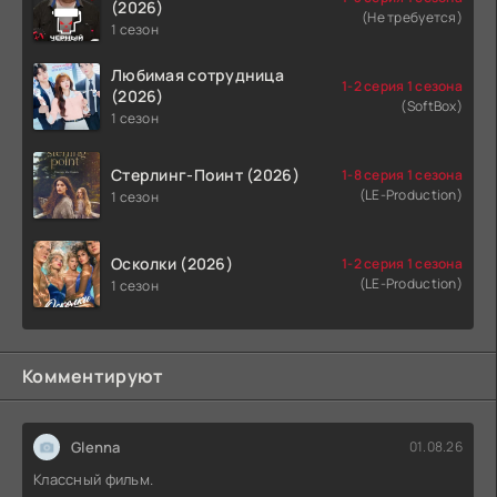
(2026)
(Не требуется)
1 сезон
Любимая сотрудница
1-2 серия 1 сезона
(2026)
(SoftBox)
1 сезон
Стерлинг-Поинт (2026)
1-8 серия 1 сезона
(LE-Production)
1 сезон
Осколки (2026)
1-2 серия 1 сезона
(LE-Production)
1 сезон
Комментируют
Glenna
01.08.26
Классный фильм.