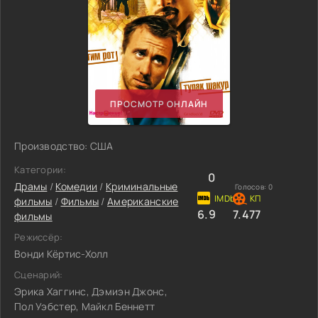
ПРОСМОТР ОНЛАЙН
Производство: США
Категории:
0
Драмы
/
Комедии
/
Криминальные
Голосов:
0
фильмы
/
Фильмы
/
Американские
6.9
7.477
фильмы
Режиссёр:
Вонди Кёртис-Холл
Сценарий:
Эрика Хаггинс, Дэмиэн Джонс,
Пол Уэбстер, Майкл Беннетт