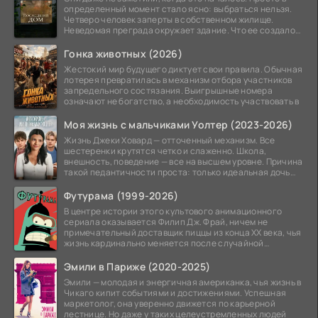
определенный момент стало ясно: выбраться нельзя.
Четверо человек заперты в собственном жилище.
Неведомая преграда окружает здание. Что ее создало
—
Гонка животных (2026)
Жестокий мир будущего диктует свои правила. Обычная
лотерея превратилась в механизм отбора участников
запредельного состязания. Выигрышные номера
означают не богатство, а необходимость участвовать в
Моя жизнь с мальчиками Уолтер (2023-2026)
Жизнь Джеки Ховард — отточенный механизм. Все
шестеренки крутятся четко и слаженно. Школа,
внешность, поведение — все на высшем уровне. Причина
такой педантичности проста: только идеальная дочь
может
Футурама (1999-2026)
В центре истории этого культового анимационного
сериала оказывается Филип Дж. Фрай, ничем не
примечательный доставщик пиццы из конца XX века, чья
жизнь кардинально меняется после случайной
заморозки
Эмили в Париже (2020-2025)
Эмили — молодая и энергичная американка, чья жизнь в
Чикаго кипит событиями и достижениями. Успешная
маркетолог, она уверенно движется по карьерной
лестнице. Но даже у таких целеустремленных людей