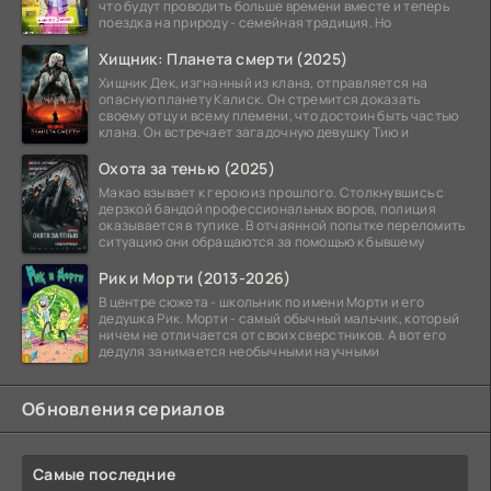
что будут проводить больше времени вместе и теперь
поездка на природу - семейная традиция. Но
Хищник: Планета смерти (2025)
Хищник Дек, изгнанный из клана, отправляется на
опасную планету Калиск. Он стремится доказать
своему отцу и всему племени, что достоин быть частью
клана. Он встречает загадочную девушку Тию и
Охота за тенью (2025)
Макао взывает к герою из прошлого. Столкнувшись с
дерзкой бандой профессиональных воров, полиция
оказывается в тупике. В отчаянной попытке переломить
ситуацию они обращаются за помощью к бывшему
Рик и Морти (2013-2026)
В центре сюжета - школьник по имени Морти и его
дедушка Рик. Морти - самый обычный мальчик, который
ничем не отличается от своих сверстников. А вот его
дедуля занимается необычными научными
Обновления сериалов
Самые последние