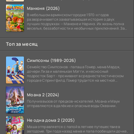
Манюня (2026)
В небольшом армянском городке 1970-х годов
разворачивается захватывающая история о двух
лучших подружках — Манюне и Наринэ. Их жизнь полна
веселья, беззаботности и необычных приключений. За
девочками
Топ за месяц
Симпсоны (1989-2026)
Семейство Симпсонов - папаша Гомер, мама Мардж,
дочери Лиза и маленькая Мэгги, и несносный
подросток Барт - проживают в среднестатистическом
городке Спрингфилд. Гомер трудится на местной
атомной
Моана 2 (2024)
Получив вызов от предков-искателей, Моана и Мауи
отправляются в далёкие и опасные воды Океании.
Не одна дома 2 (2025)
Маша отправляется с папой в летнее путешествие в
автодоме. Три года назад мама и папа пообещали дочке,