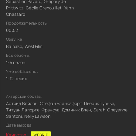
Sébastien Pavard, Grégory de
Prittwitz, Cécile Grenouillet, Yann
Chassard
Продолжительность:
00:52
Озвучка:
BaibaKo, WestFilm
Все сезоны:
1-5 сезон
Уже добавлено:
1-12 серия
Актёрский состав:
Астрид Вейлон, Стефан Бланкафорт, Пьерик Турнье,
Титуан Лапорте, Франсуа-Доминик Блен, Sarah-Cheyenne
Santoni, Nelly Lawson
Дата выхода:
Качество:
WEBRIP