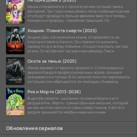
Маша отправляется с папой в летнее путешествие в
автодоме. Три года назад мама и папа пообещали дочке,
что будут проводить больше времени вместе и теперь
поездка на природу - семейная традиция. Но
Хищник: Планета смерти (2025)
Хищник Дек, изгнанный из клана, отправляется на
опасную планету Калиск. Он стремится доказать
своему отцу и всему племени, что достоин быть частью
клана. Он встречает загадочную девушку Тию и
Охота за тенью (2025)
Макао взывает к герою из прошлого. Столкнувшись с
дерзкой бандой профессиональных воров, полиция
оказывается в тупике. В отчаянной попытке переломить
ситуацию они обращаются за помощью к бывшему
Рик и Морти (2013-2026)
В центре сюжета - школьник по имени Морти и его
дедушка Рик. Морти - самый обычный мальчик, который
ничем не отличается от своих сверстников. А вот его
дедуля занимается необычными научными
Обновления сериалов