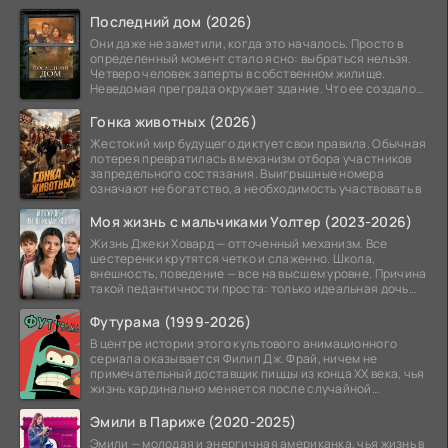
Последний дом (2026)
Они даже не заметили, когда это началось. Просто в
определенный момент стало ясно: выбраться нельзя.
Четверо человек заперты в собственном жилище.
Неведомая преграда окружает здание. Что ее создало
—
Гонка животных (2026)
Жестокий мир будущего диктует свои правила. Обычная
лотерея превратилась в механизм отбора участников
запредельного состязания. Выигрышные номера
означают не богатство, а необходимость участвовать в
Моя жизнь с мальчиками Уолтер (2023-2026)
Жизнь Джеки Ховард — отточенный механизм. Все
шестеренки крутятся четко и слаженно. Школа,
внешность, поведение — все на высшем уровне. Причина
такой педантичности проста: только идеальная дочь
может
Футурама (1999-2026)
В центре истории этого культового анимационного
сериала оказывается Филип Дж. Фрай, ничем не
примечательный доставщик пиццы из конца XX века, чья
жизнь кардинально меняется после случайной
заморозки
Эмили в Париже (2020-2025)
Эмили — молодая и энергичная американка, чья жизнь в