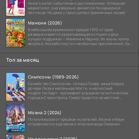
Чикаго кипит событиями и достижениями. Успешная
маркетолог, она уверенно движется по карьерной
лестнице. Но даже у таких целеустремленных людей
Манюня (2026)
В небольшом армянском городке 1970-х годов
разворачивается захватывающая история о двух
лучших подружках — Манюне и Наринэ. Их жизнь полна
веселья, беззаботности и необычных приключений. За
девочками
Топ за месяц
Симпсоны (1989-2026)
Семейство Симпсонов - папаша Гомер, мама Мардж,
дочери Лиза и маленькая Мэгги, и несносный
подросток Барт - проживают в среднестатистическом
городке Спрингфилд. Гомер трудится на местной
атомной
Моана 2 (2024)
Получив вызов от предков-искателей, Моана и Мауи
отправляются в далёкие и опасные воды Океании.
Не одна дома 2 (2025)