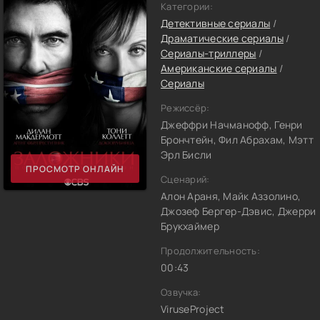
Категории:
Детективные сериалы
/
Драматические сериалы
/
Сериалы-триллеры
/
Американские сериалы
/
Сериалы
Режиссёр:
Джеффри Начманофф, Генри
Брончтейн, Фил Абрахам, Мэтт
Эрл Бисли
ПРОСМОТР ОНЛАЙН
Сценарий:
Алон Араня, Майк Аззолино,
Джозеф Бергер-Дэвис, Джерри
Брукхаймер
Продолжительность:
00:43
Озвучка:
ViruseProject