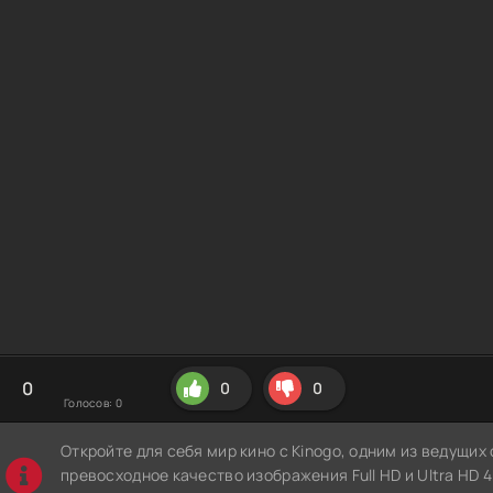
0
0
0
Голосов:
0
Откройте для себя мир кино с Kinogo, одним из ведущи
превосходное качество изображения Full HD и Ultra HD 4K