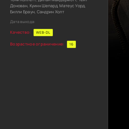
Донован, Куинн Шепард, Матеус Уорд,
Билли Браун, Сандрин Холт
Дата выхода:
Качество:
WEB-DL
Возрастное ограничение:
16