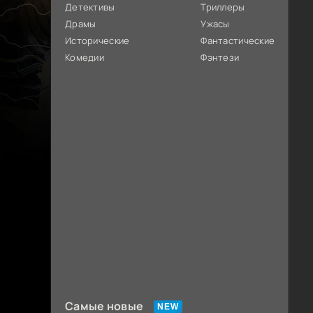
Детективы
Триллеры
Драмы
Ужасы
Исторические
Фантастические
Комедии
Фэнтези
Самые новые