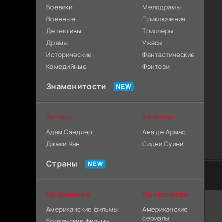
Боевики
Мелодрамы
Военные
Приключения
Детективы
Триллеры
Драмы
Ужасы
Исторические
Фантастические
Комедийные
Фэнтези
Знаменитости
Актеры
Актрисы
Адам Сэндлер
Ана де Армас
Джеки Чан
Сидни Суини
Страны
По фильмам
По сериалам
Американские фильмы
Американские
сериалы
Британские фильмы