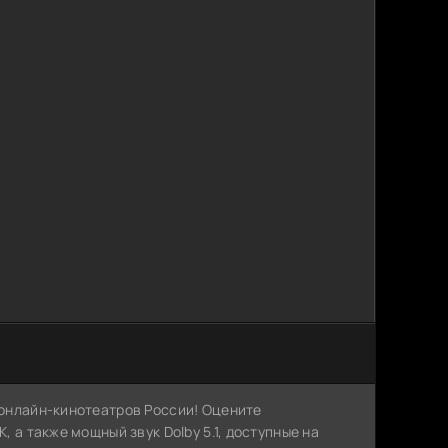
х онлайн-кинотеатров России! Оцените
, а также мощный звук Dolby 5.1, доступные на