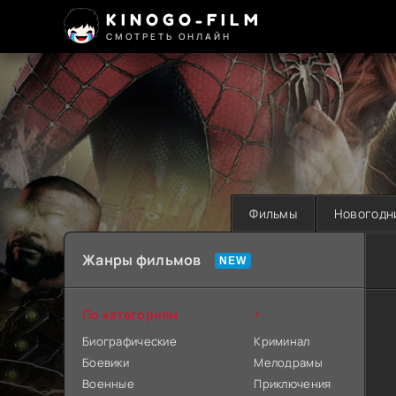
KINOGO-FILM
СМОТРЕТЬ ОНЛАЙН
Фильмы
Новогодн
Жанры фильмов
По категориям
+
Биографические
Криминал
Боевики
Мелодрамы
Военные
Приключения