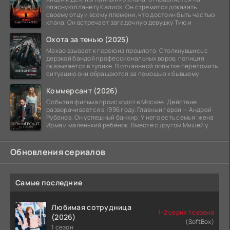
опасную планету Калиск. Он стремится доказать
своему отцу и всему племени, что достоин быть частью
клана. Он встречает загадочную девушку Тию и
Охота за тенью (2025)
Макао взывает к герою из прошлого. Столкнувшись с
дерзкой бандой профессиональных воров, полиция
оказывается в тупике. В отчаянной попытке переломить
ситуацию они обращаются за помощью к бывшему
Коммерсант (2026)
События фильма происходят в Москве. Действие
разворачивается в 1996 году. Главный герой — Андрей
Рубанов. Он успешный банкир. У него есть семья: жена
Ирма и маленький ребёнок. Вместе с другом Мишей у
Обновления сериалов
Самые последние
Любимая сотрудница
1-2 серия 1 сезона
(2026)
(SoftBox)
1 сезон