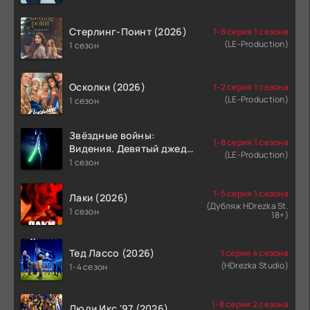
Стерлинг-Поинт (2026)
1-8 серия 1 сезона
(LE-Production)
1 сезон
Осколки (2026)
1-2 серия 1 сезона
(LE-Production)
1 сезон
Звёздные войны:
1-8 серия 1 сезона
Видения. Девятый джедай
(LE-Production)
(2026)
1 сезон
1-5 серия 1 сезона
Лаки (2026)
(Дубляж HDrezka St.
1 сезон
18+)
Тед Лассо (2026)
1 серия 4 сезона
(HDrezka Studio)
1-4 сезон
1-8 серия 2 сезона
Люди Икс '97 (2026)