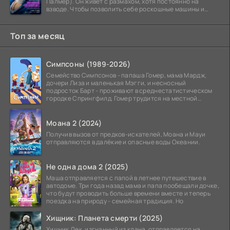
Палмер). Он живёт с размахом, хотя постоянно на
взводе. Чтобы позволить себе роскошные машины и
жильё в
Топ за месяц
Симпсоны (1989-2026)
Семейство Симпсонов - папаша Гомер, мама Мардж,
дочери Лиза и маленькая Мэгги, и несносный
подросток Барт - проживают в среднестатистическом
городке Спрингфилд. Гомер трудится на местной
атомной
Моана 2 (2024)
Получив вызов от предков-искателей, Моана и Мауи
отправляются в далёкие и опасные воды Океании.
Не одна дома 2 (2025)
Маша отправляется с папой в летнее путешествие в
автодоме. Три года назад мама и папа пообещали дочке,
что будут проводить больше времени вместе и теперь
поездка на природу - семейная традиция. Но
Хищник: Планета смерти (2025)
Хищник Дек, изгнанный из клана, отправляется на