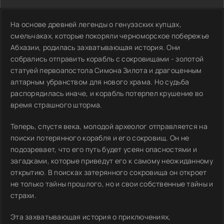
На основе древней легенды о генуэзских купцах,
смельчаках, которые покоряли черноморское побережье
Абхазии, родилась захватывающая история. Они
собрались отправить корабль с сокровищами - золотой
статуей первоапостола Симона Зилота и драгоценным
алтарным убранством для нового храма. Но судьба
распорядилась иначе, и корабль потерпел крушение во
время страшного шторма.
Теперь, спустя века, молодой археолог отправляется на
поиски потерянного корабля и его сокровищ. Он не
подозревает, что его путь будет усеян опасностями и
загадками, которые приведут его к самому неожиданному
открытию. В поисках затерянного сокровища он откроет
не только тайны прошлого, но и свои собственные тайны и
страхи.
Эта захватывающая история о приключениях,