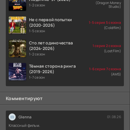
(Dragon Money
1-2 сезон
Studio)
Не с первой попытки
1-5 серия 5 сезона
(2020-2026)
(Coldfilm)
1-5 сезон
Сто лет одиночества
1 серия 2 сезона
(2024-2026)
(LostFilm)
1-2 сезон
Тёмная сторона ринга
1-6 серия 7 сезона
(2019-2026)
(AMS)
1-7 сезон
Комментируют
Glenna
01.08.26
Классный фильм.