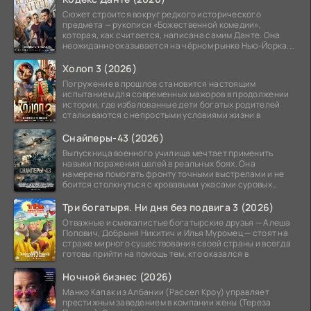
Сюжет строится вокруг редкого исторического
предмета — рукописи «Божественной комедии»,
которая, как считается, написана самим Данте. Она
неожиданно оказывается на чёрном рынке Нью-Йорка.
Её покупает
Холоп 3 (2026)
Погружение в прошлое становится настоящим
испытанием для современных мажоров в продолжении
истории, где избалованные дети богатых родителей
сталкиваются с непростыми условиями жизни в
Снайперы-43 (2026)
Выпускница военного училища мечтает применить
навыки поражения целей в реальных боях. Она
намерена помогать фронту точными выстрелами и не
боится столкнуться с кровавыми ужасами суровых
сражений.
Три богатыря. Ни дня без подвига 3 (2026)
Отважные и смекалистые богатырские друзья — Алеша
Попович, Добрыня Никитич и Илья Муромец — стоят на
страже мирного существования своей страны и всегда
готовы прийти на помощь тем, кто оказался в
Ночной бизнес (2026)
Манко Капак из Албании (Рассел Кроу) управляет
престижным заведением в компании жены (Тереза