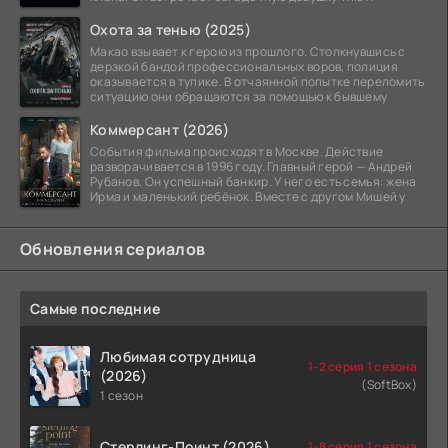
Охота за тенью (2025)
Макао взывает к герою из прошлого. Столкнувшись с
дерзкой бандой профессиональных воров, полиция
оказывается в тупике. В отчаянной попытке переломить
ситуацию они обращаются за помощью к бывшему
Коммерсант (2026)
События фильма происходят в Москве. Действие
разворачивается в 1996 году. Главный герой — Андрей
Рубанов. Он успешный банкир. У него есть семья: жена
Ирма и маленький ребёнок. Вместе с другом Мишей у
Обновления сериалов
Самые последние
Любимая сотрудница
1-2 серия 1 сезона
(2026)
(SoftBox)
1 сезон
Стерлинг-Поинт (2026)
1-8 серия 1 сезона