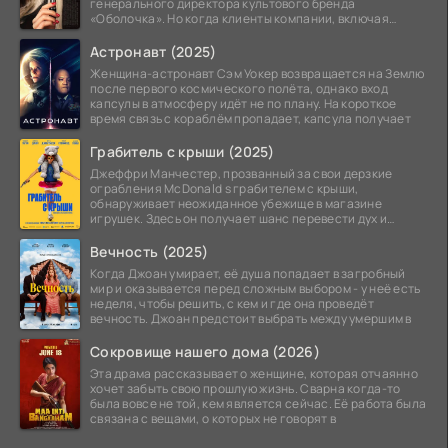
генерального директора культового бренда
«Оболочка». Но когда клиенты компании, включая
восходящую
Астронавт (2025)
Женщина-астронавт Сэм Уокер возвращается на Землю
после первого космического полёта, однако вход
капсулы в атмосферу идёт не по плану. На короткое
время связь с кораблём пропадает, капсула получает
Грабитель с крыши (2025)
Джеффри Манчестер, прозванный за свои дерзкие
ограбления McDonald s грабителем с крыши,
обнаруживает неожиданное убежище в магазине
игрушек. Здесь он получает шанс перевести дух и
залечь на дно. Но
Вечность (2025)
Когда Джоан умирает, её душа попадает в загробный
мир и оказывается перед сложным выбором - у неё есть
неделя, чтобы решить, с кем и где она проведёт
вечность. Джоан предстоит выбрать между умершим в
Сокровище нашего дома (2026)
Эта драма рассказывает о женщине, которая отчаянно
хочет забыть свою прошлую жизнь. Сварна когда-то
была вовсе не той, кем является сейчас. Её работа была
связана с вещами, о которых не говорят в