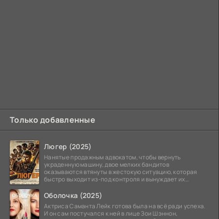
Только добавленные
Люгер (2025)
Нанятые продажным адвокатом, чтобы вернуть
украденную машину, двое мелких бандитов
оказываются втянуты в жестокую ситуацию, которая
быстро выходит из-под контроля и вынуждает их
вступить в brutalное
Оболочка (2025)
Актриса Саманта Лейк готова была на всё ради успеха.
И он сам постучался к ней в лице Зои Шэннон,