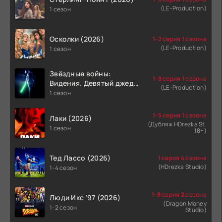
(LE-Production)
1 сезон
Осколки (2026)
1-2 серия 1 сезона
(LE-Production)
1 сезон
Звёздные войны:
1-8 серия 1 сезона
Видения. Девятый джедай
(LE-Production)
(2026)
1 сезон
1-5 серия 1 сезона
Лаки (2026)
(Дубляж HDrezka St.
1 сезон
18+)
Тед Лассо (2026)
1 серия 4 сезона
(HDrezka Studio)
1-4 сезон
1-8 серия 2 сезона
Люди Икс '97 (2026)
(Dragon Money
1-2 сезон
Studio)