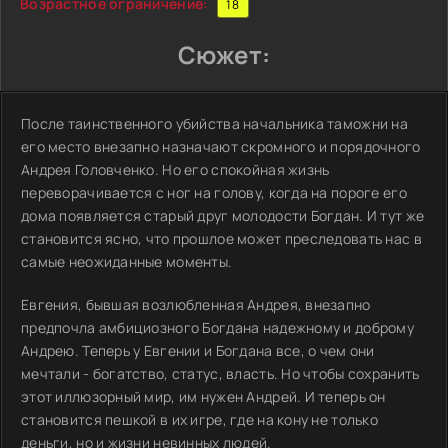
Возрастное ограничение:
18
Сюжет:
После таинственного убийства начальника таможни на
его место внезапно назначают скромного и порядочного
Андрея Головченко. Но его спокойная жизнь
переворачивается с ног на голову, когда на пороге его
дома появляется старый друг молодости Богдан. И тут же
становится ясно, что прошлое может преследовать нас в
самые неожиданные моменты.
Евгения, бывшая возлюбленная Андрея, внезапно
предпочла амбициозного Богдана надежному и доброму
Андрею. Теперь у Евгении и Богдана все, о чем они
мечтали - богатство, статус, власть. Но чтобы сохранить
этот иллюзорный мир, им нужен Андрей. И теперь он
становится пешкой в их игре, где на кону не только
деньги, но и жизни невинных людей.