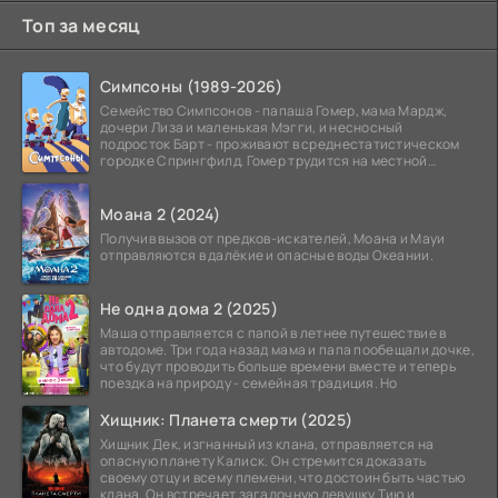
Топ за месяц
Симпсоны (1989-2026)
Семейство Симпсонов - папаша Гомер, мама Мардж,
дочери Лиза и маленькая Мэгги, и несносный
подросток Барт - проживают в среднестатистическом
городке Спрингфилд. Гомер трудится на местной
атомной
Моана 2 (2024)
Получив вызов от предков-искателей, Моана и Мауи
отправляются в далёкие и опасные воды Океании.
Не одна дома 2 (2025)
Маша отправляется с папой в летнее путешествие в
автодоме. Три года назад мама и папа пообещали дочке,
что будут проводить больше времени вместе и теперь
поездка на природу - семейная традиция. Но
Хищник: Планета смерти (2025)
Хищник Дек, изгнанный из клана, отправляется на
опасную планету Калиск. Он стремится доказать
своему отцу и всему племени, что достоин быть частью
клана. Он встречает загадочную девушку Тию и