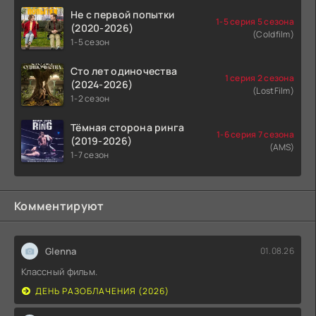
Не с первой попытки
1-5 серия 5 сезона
(2020-2026)
(Coldfilm)
1-5 сезон
Сто лет одиночества
1 серия 2 сезона
(2024-2026)
(LostFilm)
1-2 сезон
Тёмная сторона ринга
1-6 серия 7 сезона
(2019-2026)
(AMS)
1-7 сезон
Комментируют
Glenna
01.08.26
Классный фильм.
ДЕНЬ РАЗОБЛАЧЕНИЯ (2026)