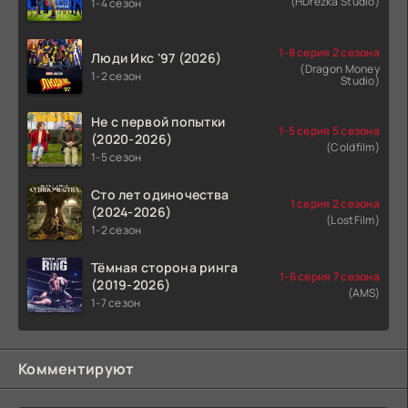
(HDrezka Studio)
1-4 сезон
1-8 серия 2 сезона
Люди Икс '97 (2026)
(Dragon Money
1-2 сезон
Studio)
Не с первой попытки
1-5 серия 5 сезона
(2020-2026)
(Coldfilm)
1-5 сезон
Сто лет одиночества
1 серия 2 сезона
(2024-2026)
(LostFilm)
1-2 сезон
Тёмная сторона ринга
1-6 серия 7 сезона
(2019-2026)
(AMS)
1-7 сезон
Комментируют