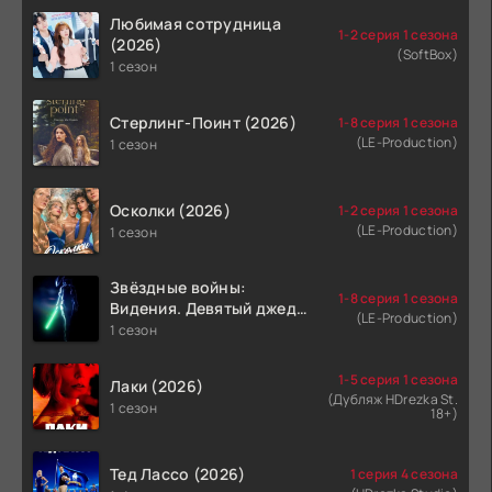
Любимая сотрудница
1-2 серия 1 сезона
(2026)
(SoftBox)
1 сезон
Стерлинг-Поинт (2026)
1-8 серия 1 сезона
(LE-Production)
1 сезон
Осколки (2026)
1-2 серия 1 сезона
(LE-Production)
1 сезон
Звёздные войны:
1-8 серия 1 сезона
Видения. Девятый джедай
(LE-Production)
(2026)
1 сезон
1-5 серия 1 сезона
Лаки (2026)
(Дубляж HDrezka St.
1 сезон
18+)
Тед Лассо (2026)
1 серия 4 сезона