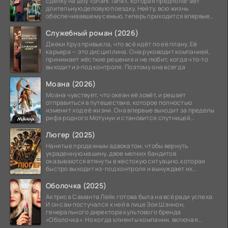
сделку на шоу «Shark Tank», которая предполагает
длительную деловую поездку, Нейту, всю жизнь
обеспечивавшему семью, теперь приходится впервые
стать
Служебный роман (2026)
Джеки Круз привыкла, что всё идёт по её плану. Её
карьера — это дисциплина. Она руководит компанией,
принимает жёсткие решения и не любит, когда что‑то
выходит из‑под контроля. Поэтому она всегда
Моана (2026)
Моана чувствует, что океан её зовёт, и решает
отправиться в путешествие, которое полностью
изменит ход её жизни. Она впервые выходит за пределы
рифа родного Мотунуи и становится спутницей
знаменитого
Люгер (2025)
Нанятые продажным адвокатом, чтобы вернуть
украденную машину, двое мелких бандитов
оказываются втянуты в жестокую ситуацию, которая
быстро выходит из-под контроля и вынуждает их
вступить в brutalное
Оболочка (2025)
Актриса Саманта Лейк готова была на всё ради успеха.
И он сам постучался к ней в лице Зои Шэннон,
генерального директора культового бренда
«Оболочка». Но когда клиенты компании, включая
восходящую