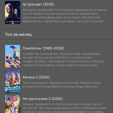
Астронавт (2025)
Женщина-астронавт Сэм Уокер возвращается на Землю
после первого космического полёта, однако вход
капсулы в атмосферу идёт не по плану. На короткое
время связь с кораблём пропадает, капсула получает
Топ за месяц
Симпсоны (1989-2026)
Семейство Симпсонов - папаша Гомер, мама Мардж,
дочери Лиза и маленькая Мэгги, и несносный
подросток Барт - проживают в среднестатистическом
городке Спрингфилд. Гомер трудится на местной
атомной
Моана 2 (2024)
Получив вызов от предков-искателей, Моана и Мауи
отправляются в далёкие и опасные воды Океании.
Не одна дома 2 (2025)
Маша отправляется с папой в летнее путешествие в
автодоме. Три года назад мама и папа пообещали дочке,
что будут проводить больше времени вместе и теперь