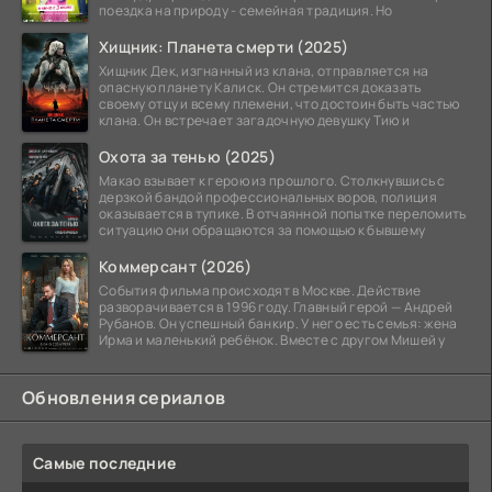
поездка на природу - семейная традиция. Но
Хищник: Планета смерти (2025)
Хищник Дек, изгнанный из клана, отправляется на
опасную планету Калиск. Он стремится доказать
своему отцу и всему племени, что достоин быть частью
клана. Он встречает загадочную девушку Тию и
Охота за тенью (2025)
Макао взывает к герою из прошлого. Столкнувшись с
дерзкой бандой профессиональных воров, полиция
оказывается в тупике. В отчаянной попытке переломить
ситуацию они обращаются за помощью к бывшему
Коммерсант (2026)
События фильма происходят в Москве. Действие
разворачивается в 1996 году. Главный герой — Андрей
Рубанов. Он успешный банкир. У него есть семья: жена
Ирма и маленький ребёнок. Вместе с другом Мишей у
Обновления сериалов
Самые последние