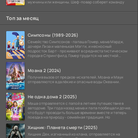
мужчины или женщины. Шеф-повар соберет команду
Топ за месяц
Симпсоны (1989-2026)
Семейство Симпсонов - папаша Гомер, мама Мардж,
дочери Лиза и маленькая Мэгги, и несносный
подросток Барт - проживают в среднестатистическом
городке Спрингфилд. Гомер трудится на местной
атомной
Моана 2 (2024)
Получив вызов от предков-искателей, Моана и Мауи
отправляются в далёкие и опасные воды Океании.
Не одна дома 2 (2025)
Маша отправляется с папой в летнее путешествие в
автодоме. Три года назад мама и папа пообещали дочке,
что будут проводить больше времени вместе и теперь
поездка на природу - семейная традиция. Но
Хищник: Планета смерти (2025)
Хищник Дек, изгнанный из клана, отправляется на