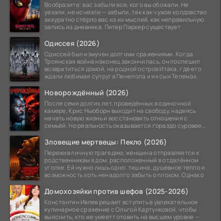
Вообразите: вас забыли все, кого вы обожали. Не
уехали, не исчезли — забыли, так как чужое колдовство
аккуратно стёрло вас из их мыслей, как неправильную
запись из дневника. Питер Паркер существует
Одиссея (2026)
Одиссей был измучен долгими сражениями. Когда
Троянская война наконец закончилась, он поспешил
возвратиться домой, на родной остров Итака, где его
ждали любимая супруга Пенелопа и их сын Телемах.
Новорождённый (2026)
После семи долгих лет, проведённых в одиночной
камере, Крис Ньюборн выходит на свободу, надеясь
начать новую жизнь и восстановить отношения с
семьёй. Но реальность оказывается гораздо суровее
его
Зловещие мертвецы: Пекло (2026)
Пережив личную трагедию, женщина отправляется к
родственникам в дом, расположенный в отдалённом
уголке. Ей нужно лишь одно: тишина, душевное тепло и
возможность хоть ненадолго забыть о плохом. Однако
Домохозяйки против шефов (2025-2026)
Константин Ивлев решает вступить в увлекательное
кулинарное сражение с Ольгой Картунковой, чтобы
выяснить, кто же умеет готовить на высшем уровне —