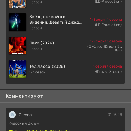
(LE-Production)
1 сезон
Звёздные войны:
1-8 серия 1 сезона
Видения. Девятый джедай
(LE-Production)
(2026)
1 сезон
1-5 серия 1 сезона
Лаки (2026)
(Дубляж HDrezka St.
1 сезон
18+)
Тед Лассо (2026)
1 серия 4 сезона
(HDrezka Studio)
1-4 сезон
Комментируют
Glenna
01.08.26
Классный фильм.