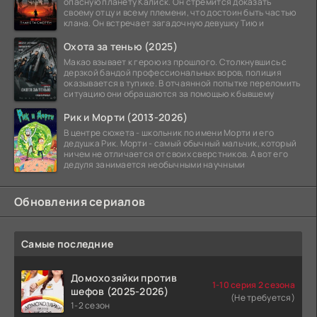
опасную планету Калиск. Он стремится доказать
своему отцу и всему племени, что достоин быть частью
клана. Он встречает загадочную девушку Тию и
Охота за тенью (2025)
Макао взывает к герою из прошлого. Столкнувшись с
дерзкой бандой профессиональных воров, полиция
оказывается в тупике. В отчаянной попытке переломить
ситуацию они обращаются за помощью к бывшему
Рик и Морти (2013-2026)
В центре сюжета - школьник по имени Морти и его
дедушка Рик. Морти - самый обычный мальчик, который
ничем не отличается от своих сверстников. А вот его
дедуля занимается необычными научными
Обновления сериалов
Самые последние
Домохозяйки против
1-10 серия 2 сезона
шефов (2025-2026)
(Не требуется)
1-2 сезон