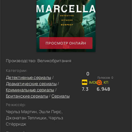
ПРОСМОТР ОНЛАЙН
Производство: Великобритания
Категории:
0
Детективные сериалы
/
Голосов:
0
Драматические сериалы
/
7.3
6.948
Криминальные сериалы
/
Британские сериалы
/
Сериалы
Режиссёр:
Чарльз Мартин, Эшли Пирс,
Джонатан Теплицки, Чарльз
Стёрридж