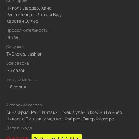
Сценарий:
Никола Лардер, Ханс
Русенфельдт, Энтони Вуд,
Керстен Эллер
Продолжительность:
00:45
Озвучка:
TVShows, Jaskier
Все сезоны:
1-3 сезон
Уже добавлено:
1-8 серия
Актёрский состав:
Анна Фрил, Рэй Пантаки, Джек Дулан, Джейми Бамбер,
Николас Пиннок, Имоджен Файрес, Эшер Флауэрс
Дата выхода:
Качество:
WEB-DL, WEBRIP, HDTV