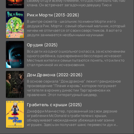
своему отцу и всему племени, что достоин быть частью
клана. Он встречает загадочную девушку Тию и
Рик и Морти (2013-2026)
В центре сюжета - школьник по имени Морти и его
дедушка Рик. Морти - самый обычный мальчик, который
ничем не отличается от своих сверстников. А вот его
дедуля занимается необычными научными
Орудия (2025)
Все дети из одного школьного класса, за исключением
одного ребёнка, одновременно бесследно исчезают.
Местные жители и семьи пытаются понять, что или кто
стал причиной их исчезновения.
Дом Дракона (2022-2026)
В основе сериала "Дом дракона" лежит грандиозное
произведение "Пламя и кровь", которое погружает
читателя в хронику династии Таргариенов и их
правления. Этот литературный шедевр,
Грабитель с крыши (2025)
Джеффри Манчестер, прозванный за свои дерзкие
ограбления McDonald s грабителем с крыши,
обнаруживает неожиданное убежище в магазине
игрушек. Здесь он получает шанс перевести дух и
залечь на дно. Но