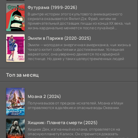
может
Футурама (1999-2026)
В центре истории этого культового анимационного
сериала оказывается Филип Дж. Фрай, ничем не
примечательный доставщик пиццы из конца XX века, чья
жизнь кардинально меняется после случайной
заморозки
Эмили в Париже (2020-2025)
Эмили — молодая и энергичная американка, чья жизнь в
Чикаго кипит событиями и достижениями. Успешная
маркетолог, она уверенно движется по карьерной
лестнице. Но даже у таких целеустремленных людей
Топ за месяц
Моана 2 (2024)
Получив вызов от предков-искателей, Моана и Мауи
отправляются в далёкие и опасные воды Океании.
Хищник: Планета смерти (2025)
Хищник Дек, изгнанный из клана, отправляется на
опасную планету Калиск. Он стремится доказать