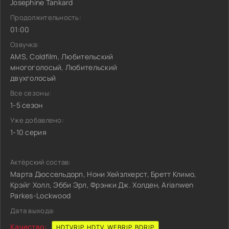
Josephine Tankard
Продолжительность:
01:00
Озвучка:
AMS, Coldfilm, Любительский
многоголосый, Любительский
двухголосый
Все сезоны:
1-5 сезон
Уже добавлено:
1-10 серия
Актёрский состав:
Марта Дюссельдорп, Нони Хейзлхерст, Бретт Климо,
Крэйг Холл, Эбби Эрл, Фрэнки Дж. Холден, Arianwen
Parkes-Lockwood
Дата выхода:
Качество:
HDTVRIP, HDTV, WEBRIP, BDRIP