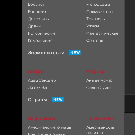
Боевики
Мелодрамы
Военные
Приключения
Детективы
Триллеры
Драмы
Ужасы
Исторические
Фантастические
Комедийные
Фэнтези
Знаменитости
Актеры
Актрисы
Адам Сэндлер
Ана де Армас
Джеки Чан
Сидни Суини
Страны
По фильмам
По сериалам
Американские фильмы
Американские
сериалы
Британские фильмы