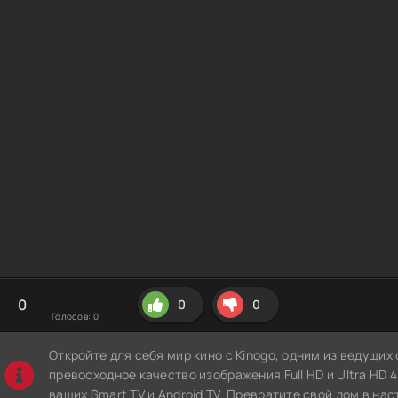
0
0
0
Голосов:
0
Откройте для себя мир кино с Kinogo, одним из ведущи
превосходное качество изображения Full HD и Ultra HD 4K
ваших Smart TV и Android TV. Превратите свой дом в нас