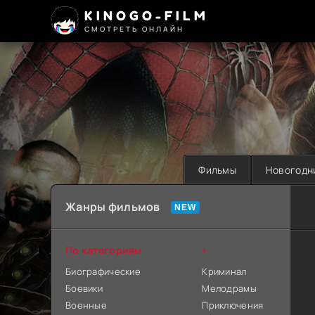
KINOGO-FILM
СМОТРЕТЬ ОНЛАЙН
Фильмы
Новогодн
Жанры фильмов
По категориям
+
Биографические
Криминал
Боевики
Мелодрамы
Военные
Приключения