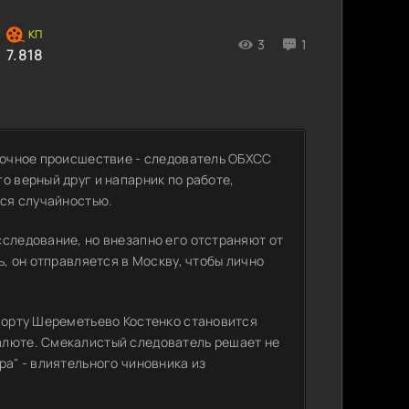
3
1
7.818
адочное происшествие - следователь ОБХСС
о верный друг и напарник по работе,
тся случайностью.
сследование, но внезапно его отстраняют от
ь, он отправляется в Москву, чтобы лично
опорту Шереметьево Костенко становится
алюте. Смекалистый следователь решает не
ра" - влиятельного чиновника из