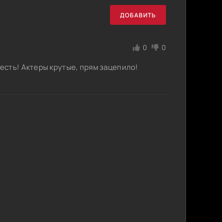
ДОБАВИТЬ
0
0
сть! Актеры крутые, прям зацепило!