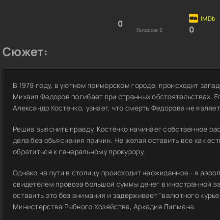
0
0
Голосов:
0
Сюжет:
В 1979 году, в уютном приморском городе, происходит заг
Михаил Федоров погибает при странных обстоятельствах. Ег
Александр Костенко, узнает, что смерть Федорова не являе
Решив выяснить правду, Костенко начинает собственное ра
дела без объяснения причин. Не желая оставить все как ест
обратиться к генеральному прокурору.
Однако на пути в столицу происходит неожиданное - в аэр
свидетелем провоза большой суммы денег в иностранной в
оставить это без внимания и задерживает "валютного курье
Министерства Рыбного Хозяйства, Аркадия Липмана.