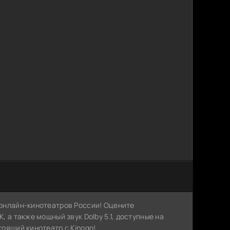
х онлайн-кинотеатров России! Оцените
, а также мощный звук Dolby 5.1, доступные на
тоящий кинотеатр с Kinogo!