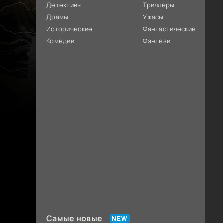
Детективы
Триллеры
Драмы
Ужасы
Исторические
Фантастические
Комедии
Фэнтези
Самые новые