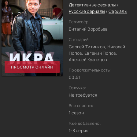
Детективные сериалы
/
Русские сериалы
/
Сериалы
Режиссёр:
Виталий Воробьев
Сценарий:
Сергей Титинков, Николай
Попов, Евгений Попов,
Алексей Кузнецов
ПРОСМОТР ОНЛАЙН
Продолжительность:
00:51
Озвучка:
Не требуется
Все сезоны:
1 сезон
Уже добавлено:
1-8 серия