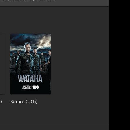
4)
Ватага (2014)