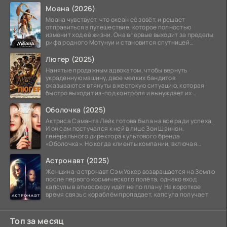
Моана (2026)
Моана чувствует, что океан её зовёт, и решает
отправиться в путешествие, которое полностью
изменит ход её жизни. Она впервые выходит за пределы
рифа родного Мотунуи и становится спутницей
знаменитого
Люгер (2025)
Нанятые продажным адвокатом, чтобы вернуть
украденную машину, двое мелких бандитов
оказываются втянуты в жестокую ситуацию, которая
быстро выходит из-под контроля и вынуждает их
вступить в brutalное
Оболочка (2025)
Актриса Саманта Лейк готова была на всё ради успеха.
И он сам постучался к ней в лице Зои Шэннон,
генерального директора культового бренда
«Оболочка». Но когда клиенты компании, включая
восходящую
Астронавт (2025)
Женщина-астронавт Сэм Уокер возвращается на Землю
после первого космического полёта, однако вход
капсулы в атмосферу идёт не по плану. На короткое
время связь с кораблём пропадает, капсула получает
Топ за месяц