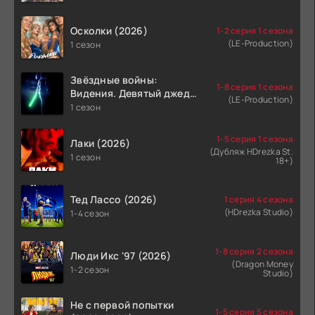
Осколки (2026)
1-2 серия 1 сезона
(LE-Production)
1 сезон
Звёздные войны:
1-8 серия 1 сезона
Видения. Девятый джедай
(LE-Production)
(2026)
1 сезон
1-5 серия 1 сезона
Лаки (2026)
(Дубляж HDrezka St.
1 сезон
18+)
Тед Лассо (2026)
1 серия 4 сезона
(HDrezka Studio)
1-4 сезон
1-8 серия 2 сезона
Люди Икс '97 (2026)
(Dragon Money
1-2 сезон
Studio)
Не с первой попытки
1-5 серия 5 сезона