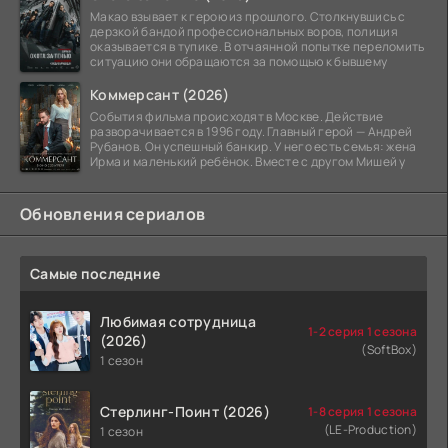
Макао взывает к герою из прошлого. Столкнувшись с
дерзкой бандой профессиональных воров, полиция
оказывается в тупике. В отчаянной попытке переломить
ситуацию они обращаются за помощью к бывшему
Коммерсант (2026)
События фильма происходят в Москве. Действие
разворачивается в 1996 году. Главный герой — Андрей
Рубанов. Он успешный банкир. У него есть семья: жена
Ирма и маленький ребёнок. Вместе с другом Мишей у
Обновления сериалов
Самые последние
Любимая сотрудница
1-2 серия 1 сезона
(2026)
(SoftBox)
1 сезон
Стерлинг-Поинт (2026)
1-8 серия 1 сезона
(LE-Production)
1 сезон