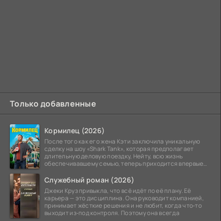
Только добавленные
Кормилец (2026)
После того как его жена Кэти заключила уникальную
сделку на шоу «Shark Tank», которая предполагает
длительную деловую поездку, Нейту, всю жизнь
обеспечивавшему семью, теперь приходится впервые
стать
Служебный роман (2026)
Джеки Круз привыкла, что всё идёт по её плану. Её
карьера — это дисциплина. Она руководит компанией,
принимает жёсткие решения и не любит, когда что‑то
выходит из‑под контроля. Поэтому она всегда