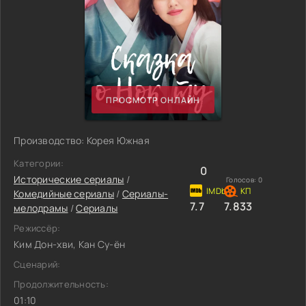
ПРОСМОТР ОНЛАЙН
Производство: Корея Южная
Категории:
0
Исторические сериалы
/
Голосов:
0
Комедийные сериалы
/
Сериалы-
7.7
7.833
мелодрамы
/
Сериалы
Режиссёр:
Ким Дон-хви, Кан Су-ён
Сценарий:
Продолжительность:
01:10