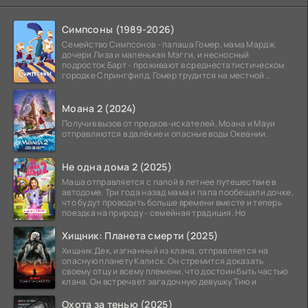
Симпсоны (1989-2026)
Семейство Симпсонов - папаша Гомер, мама Мардж,
дочери Лиза и маленькая Мэгги, и несносный
подросток Барт - проживают в среднестатистическом
городке Спрингфилд. Гомер трудится на местной
атомной
Моана 2 (2024)
Получив вызов от предков-искателей, Моана и Мауи
отправляются в далёкие и опасные воды Океании.
Не одна дома 2 (2025)
Маша отправляется с папой в летнее путешествие в
автодоме. Три года назад мама и папа пообещали дочке,
что будут проводить больше времени вместе и теперь
поездка на природу - семейная традиция. Но
Хищник: Планета смерти (2025)
Хищник Дек, изгнанный из клана, отправляется на
опасную планету Калиск. Он стремится доказать
своему отцу и всему племени, что достоин быть частью
клана. Он встречает загадочную девушку Тию и
Охота за тенью (2025)