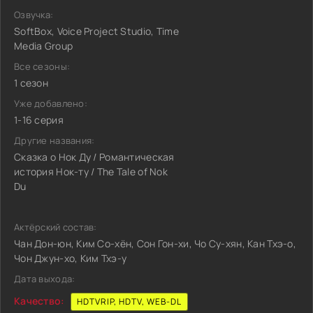
Озвучка:
SoftBox, Voice Project Studio, Time
Media Group
Все сезоны:
1 сезон
Уже добавлено:
1-16 серия
Другие названия:
Сказка о Нок Ду / Романтическая
история Нок-ту / The Tale of Nok
Du
Актёрский состав:
Чан Дон-юн, Ким Со-хён, Сон Гон-хи, Чо Су-хян, Кан Тхэ-о,
Чон Джун-хо, Ким Тхэ-у
Дата выхода:
Качество:
HDTVRIP, HDTV, WEB-DL