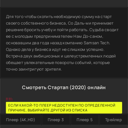
Для того чтобы скопить необходимую сумму на старт
своего собственного бизнеса, Со Даль-ми принимает
решение бросить учебу и пойти работать. Судьба сводит
ее с молодым предпринимателем Нам До-саном,
основавшим два года назад компанию Samsan Tech.
Однако дела у бизнеса идут не слишком успешно.
Встреча двух амбициозных и целеустремленных людей
обещает увлекательные повороты событий, которые
точно заинтригуют зрителя.
Смотреть Стартап (2020) онлайн
!!!!:
ЕСЛИ КАКОЙ-ТО ПЛЕЕР НЕДОСТУПЕН ПО ОПРЕДЕЛЕННОЙ
ПРИЧИНЕ, ВЫБИРАЙТЕ ДРУГОЙ ИЗ СПИСКА
Плеер (4K,HD)
Плеер 3
Плеер 5
Трейлер