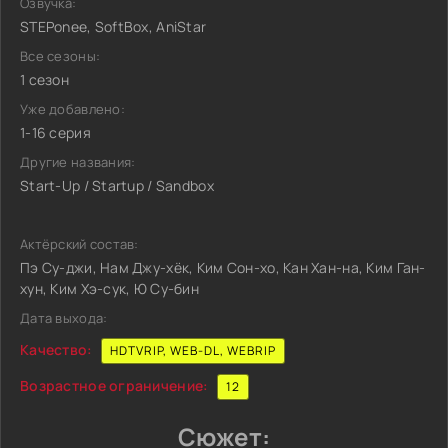
Озвучка:
STEPonee, SoftBox, AniStar
Все сезоны:
1 сезон
Уже добавлено:
1-16 серия
Другие названия:
Start-Up / Startup / Sandbox
Актёрский состав:
Пэ Су-джи, Нам Джу-хёк, Ким Сон-хо, Кан Хан-на, Ким Ган-
хун, Ким Хэ-сук, Ю Су-бин
Дата выхода:
Качество:
HDTVRIP, WEB-DL, WEBRIP
Возрастное ограничение:
12
Сюжет: