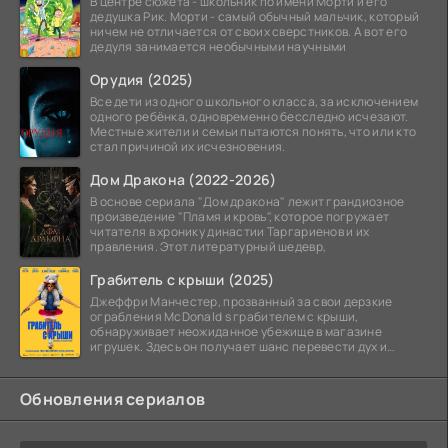
В центре сюжета - школьник по имени Морти и его
дедушка Рик. Морти - самый обычный мальчик, который
ничем не отличается от своих сверстников. А вот его
дедуля занимается необычными научными
Орудия (2025)
Все дети из одного школьного класса, за исключением
одного ребёнка, одновременно бесследно исчезают.
Местные жители и семьи пытаются понять, что или кто
стал причиной их исчезновения.
Дом Дракона (2022-2026)
В основе сериала "Дом дракона" лежит грандиозное
произведение "Пламя и кровь", которое погружает
читателя в хронику династии Таргариенов и их
правления. Этот литературный шедевр,
Грабитель с крыши (2025)
Джеффри Манчестер, прозванный за свои дерзкие
ограбления McDonald s грабителем с крыши,
обнаруживает неожиданное убежище в магазине
игрушек. Здесь он получает шанс перевести дух и
залечь на дно. Но
Обновления сериалов