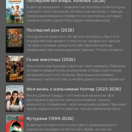
Последний богатырь. Колобок (2026)
В центре внимания — знаменитый Колобок из Белогорья,
чьё имя стало легендой. Из обычной выпечки с тайным
предназначением он превратился в хитреца, который
изменил свою судьбу благодаря неожиданному
Последний дом (2026)
Они даже не заметили, когда это началось. Просто в
определенный момент стало ясно: выбраться нельзя.
Четверо человек заперты в собственном жилище.
Неведомая преграда окружает здание. Что ее создало
—
Гонка животных (2026)
Жестокий мир будущего диктует свои правила. Обычная
лотерея превратилась в механизм отбора участников
запредельного состязания. Выигрышные номера
означают не богатство, а необходимость участвовать в
Моя жизнь с мальчиками Уолтер (2023-2026)
Жизнь Джеки Ховард — отточенный механизм. Все
шестеренки крутятся четко и слаженно. Школа,
внешность, поведение — все на высшем уровне. Причина
такой педантичности проста: только идеальная дочь
может
Футурама (1999-2026)
В центре истории этого культового анимационного
сериала оказывается Филип Дж. Фрай, ничем не