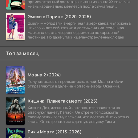
примечательный доставщик пиццы из конца XX века, чья
жизнь кардинально меняется после случайной
заморозки
Эмили в Париже (2020-2025)
Эмили — молодая и энергичная американка, чья жизнь в
Чикаго кипит событиями и достижениями. Успешная
маркетолог, она уверенно движется по карьерной
лестнице. Но даже у таких целеустремленных людей
Топ за месяц
Моана 2 (2024)
Получив вызов от предков-искателей, Моана и Мауи
отправляются в далёкие и опасные воды Океании.
Хищник: Планета смерти (2025)
Хищник Дек, изгнанный из клана, отправляется на
опасную планету Калиск. Он стремится доказать
своему отцу и всему племени, что достоин быть частью
клана. Он встречает загадочную девушку Тию и
Рик и Морти (2013-2026)