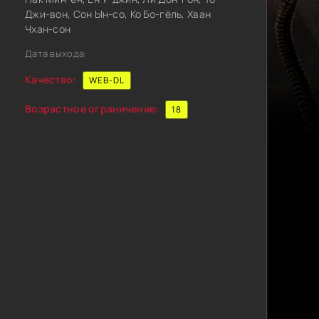
Джи-вон, Сон Ын-со, Ко Бо-гёль, Хван
Чхан-сон
Дата выхода:
Качество:
WEB-DL
Возрастное ограничение:
18