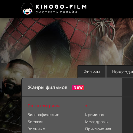
KINOGO-FILM
СМОТРЕТЬ ОНЛАЙН
Фильмы
Новогодн
Жанры фильмов
По категориям
+
Биографические
Криминал
Боевики
Мелодрамы
Военные
Приключения