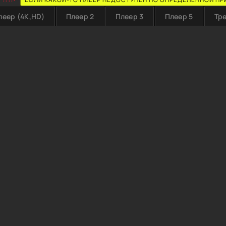
леер (4K,HD)
Плеер 2
Плеер 3
Плеер 5
Тр