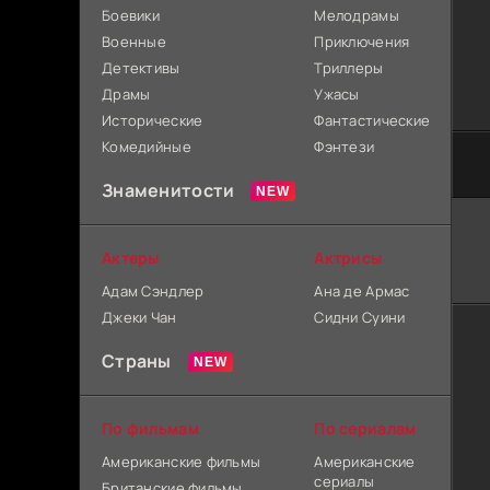
Боевики
Мелодрамы
Военные
Приключения
Детективы
Триллеры
Драмы
Ужасы
Исторические
Фантастические
Комедийные
Фэнтези
Знаменитости
Актеры
Актрисы
Адам Сэндлер
Ана де Армас
Джеки Чан
Сидни Суини
Страны
По фильмам
По сериалам
Американские фильмы
Американские
сериалы
Британские фильмы