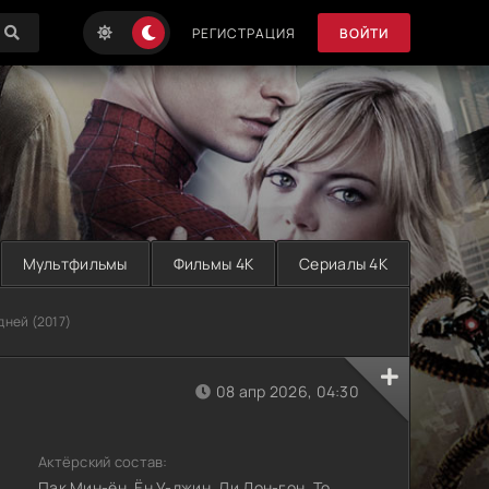
РЕГИСТРАЦИЯ
ВОЙТИ
Мультфильмы
Фильмы 4K
Сериалы 4K
дней (2017)
08 апр 2026, 04:30
Актёрский состав:
Пак Мин-ён, Ён У-джин, Ли Дон-гон, То