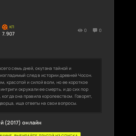
0
0
7.907
сего семь дней, окутана тайной и
еизгладимый след в истории древней Чосон.
м, красотой и силой воли, но ее короткое
интриги окружали ее смерть, и до сих пор
, когда она правила королевством. Говорят,
дворца, ища ответы на свои вопросы.
й (2017) онлайн
ИЧИНЕ, ВЫБИРАЙТЕ ДРУГОЙ ИЗ СПИСКА