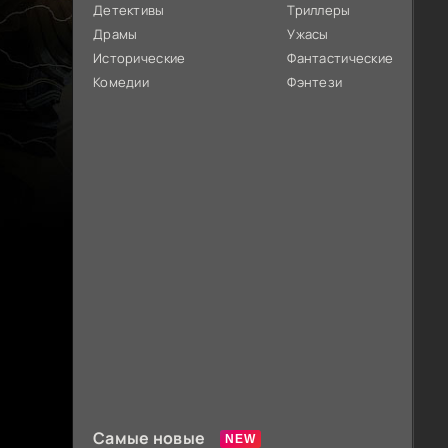
Детективы
Триллеры
Драмы
Ужасы
Исторические
Фантастические
Комедии
Фэнтези
Самые новые