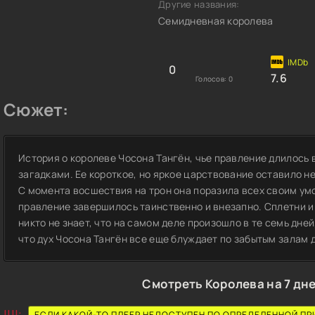
Другие названия:
Семидневная королева
0
7.6
Голосов:
0
Сюжет:
История о королеве Чосона Тангён, чье правление длилось в
загадками. Ее короткое, но яркое царствование оставило н
С момента восшествия на трон она поразила всех своим умо
правление завершилось таинственно и внезапно. Сплетни и 
никто не знает, что на самом деле произошло в те семь дней
что дух Чосона Тангён все еще блуждает по забытым залам 
Смотреть Королева на 7 дне
!!!!:
ЕСЛИ КАКОЙ-ТО ПЛЕЕР НЕДОСТУПЕН ПО ОПРЕДЕЛЕННОЙ ПР