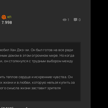
1
0
7.998
юбил Хан Джэ-хи. Он был готов на все ради
нным домом в этом огромном мире. Но когда
и, он столкнулся с трудным выбором между
нить теплое сердце и искренние чувства. Он
х жизни и в любви, которую нельзя купить за
ного смысла жизни заставит зрителя