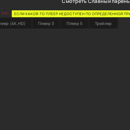
Смотреть Славный парень 
!!!!:
ЕСЛИ КАКОЙ-ТО ПЛЕЕР НЕДОСТУПЕН ПО ОПРЕДЕЛЕННОЙ ПР
леер (4K,HD)
Плеер 3
Плеер 5
Трейлер