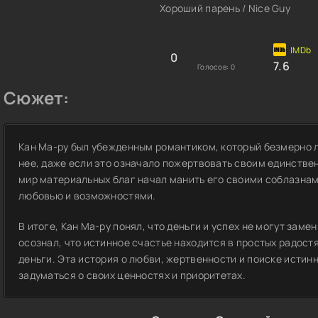
Хороший парень / Nice Guy
0
7.6
Голосов:
0
Сюжет:
Кан Ма-ру был убежденным романтиком, который безмерно л
нее, даже если это означало пожертвовать своим единстве
мир материальных благ начал манить его своими соблазнам
любовью и возможностями.
В итоге, Кан Ма-ру понял, что деньги и успех не могут заме
осознал, что истинное счастье находится в простых радостя
деньги. Эта история о любви, жертвенности и поиске истин
задуматься о своих ценностях и приоритетах.