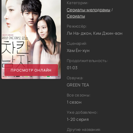
Категории:
Сериалы-мелодрамы
/
Сериалы
Режиссёр:
Ли На-джон, Ким Джин-вон
Сценарий:
Хам Ён-хун
Продолжительность:
01:03
ПРОСМОТР ОНЛАЙН
Озвучка:
GREEN TEA
Все сезоны:
1 сезон
Уже добавлено:
1-20 серия
Другие названия: