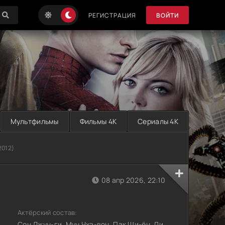
РЕГИСТРАЦИЯ
ВОЙТИ
Мультфильмы
Фильмы 4K
Сериалы 4K
2012)
08 апр 2026, 22:10
Актёрский состав:
Сон Джун-ги, Мун Чхэ-вон, Пак Щи-ён, Ли