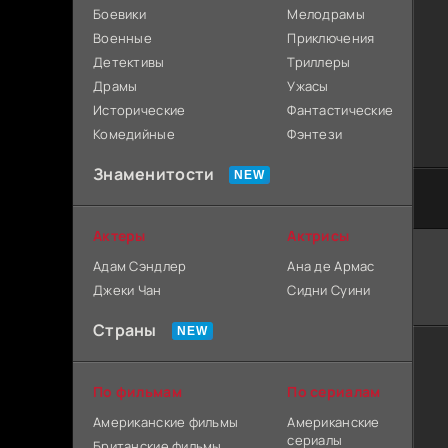
Боевики
Мелодрамы
Военные
Приключения
Детективы
Триллеры
Драмы
Ужасы
Исторические
Фантастические
Комедийные
Фэнтези
Знаменитости
Актеры
Актрисы
Адам Сэндлер
Ана де Армас
Джеки Чан
Сидни Суини
Страны
По фильмам
По сериалам
Американские фильмы
Американские
сериалы
Британские фильмы