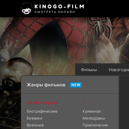
KINOGO-FILM
СМОТРЕТЬ ОНЛАЙН
Фильмы
Новогодн
Жанры фильмов
По категориям
+
Биографические
Криминал
Боевики
Мелодрамы
Военные
Приключения