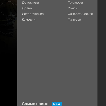
Детективы
Триллеры
Драмы
Ужасы
Исторические
Фантастические
Комедии
Фэнтези
Самые новые