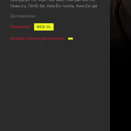
Гван-су, Ли Ю-би, Ким Ён-чхоль, Ким Со-ра
Дата выхода:
Качество:
WEB-DL
Возрастное ограничение: